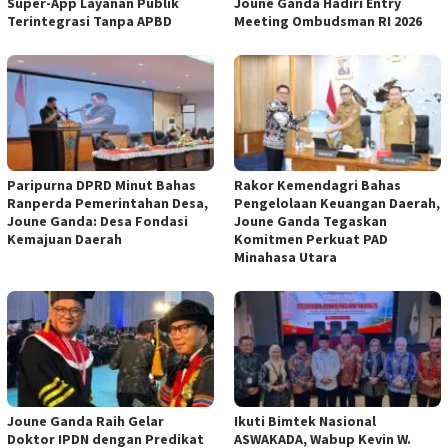
Super-App Layanan Publik
Joune Ganda Hadiri Entry
Terintegrasi Tanpa APBD
Meeting Ombudsman RI 2026
Paripurna DPRD Minut Bahas
Rakor Kemendagri Bahas
Ranperda Pemerintahan Desa,
Pengelolaan Keuangan Daerah,
Joune Ganda: Desa Fondasi
Joune Ganda Tegaskan
Kemajuan Daerah
Komitmen Perkuat PAD
Minahasa Utara
Joune Ganda Raih Gelar
Ikuti Bimtek Nasional
Doktor IPDN dengan Predikat
ASWAKADA, Wabup Kevin W.