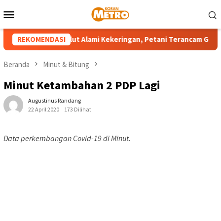
Loncat
Menu
ke
Mobile
konten
lah Wilayah Sulut Alami Kekeringan, Petani Terancam Gagal Pan
REKOMENDASI
Beranda
Minut & Bitung
Minut Ketambahan 2 PDP Lagi
Augustinus Randang
22 April 2020
173 Dilihat
Data perkembangan Covid-19 di Minut.