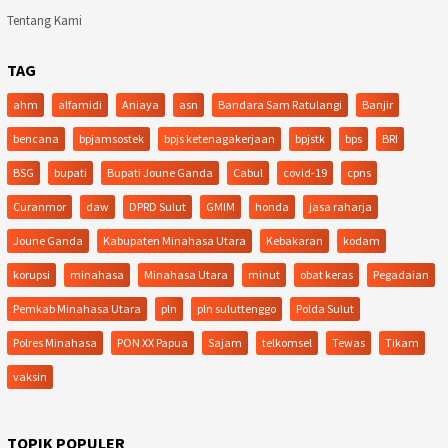
Tentang Kami
TAG
ahm
alfamidi
Aniaya
asn
Bandara Sam Ratulangi
Banjir
bencana
bpjamsostek
bpjs ketenagakerjaan
bpjstk
bps
BRI
BSG
bupati
Bupati Joune Ganda
Cabul
covid-19
cpns
Curanmor
daw
DPRD Sulut
GMIM
honda
jasa raharja
Joune Ganda
Kabupaten Minahasa Utara
Kebakaran
kodam
korupsi
minahasa
Minahasa Utara
minut
obat keras
Pegadaian
Pemkab Minahasa Utara
pln
pln suluttenggo
Polda Sulut
Polres Minahasa
PON XX Papua
Sajam
telkomsel
Tewas
Tikam
vaksin
TOPIK POPULER