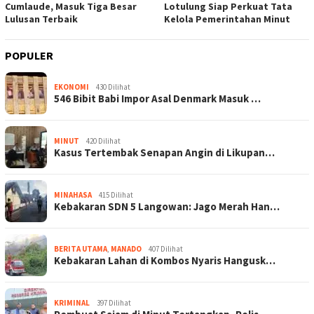
Cumlaude, Masuk Tiga Besar
Lotulung Siap Perkuat Tata
Lulusan Terbaik
Kelola Pemerintahan Minut
POPULER
EKONOMI
430 Dilihat
546 Bibit Babi Impor Asal Denmark Masuk …
MINUT
420 Dilihat
Kasus Tertembak Senapan Angin di Likupan…
MINAHASA
415 Dilihat
Kebakaran SDN 5 Langowan: Jago Merah Han…
BERITA UTAMA
,
MANADO
407 Dilihat
Kebakaran Lahan di Kombos Nyaris Hangusk…
KRIMINAL
397 Dilihat