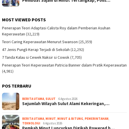
Pembuat Sajam di Minut Tertangkap, Polis…
MOST VIEWED POSTS
Penerapan Teori Adaptasi Calista Roy dalam Pemberian Asuhan
Keperawatan
(32,219)
Teori Caring Keperawatan Menurut Swanson
(25,359)
47 Jenis Pungli Kerap Terjadi di Sekolah
(12,292)
7 Tanda Kalau si Cewek Naksir si Cowok
(7,705)
Penerapan Teori Keperawatan Patricia Banner dalam Pratik Keperawatan
(4,981)
POS TERBARU
BERITA UTAMA
,
SULUT
6 Agustus 2026
Sejumlah Wilayah Sulut Alami Kekeringan,…
BERITA UTAMA
,
MINUT
,
MINUT & BITUNG
,
PEMERINTAHAN
,
TEKNOLOGI
6 Agustus 2026
Pemkab Minut Luncurkan Digikab Powered b…