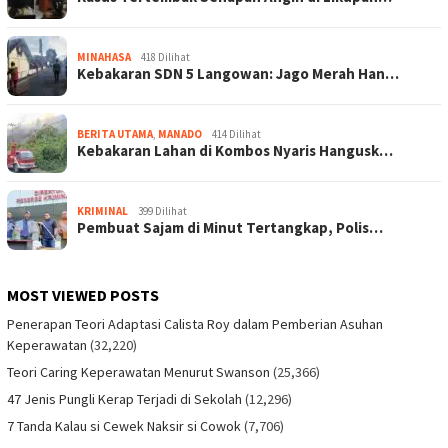
MINAHASA
418 Dilihat
Kebakaran SDN 5 Langowan: Jago Merah Han…
BERITA UTAMA
,
MANADO
414 Dilihat
Kebakaran Lahan di Kombos Nyaris Hangusk…
KRIMINAL
399 Dilihat
Pembuat Sajam di Minut Tertangkap, Polis…
MOST VIEWED POSTS
Penerapan Teori Adaptasi Calista Roy dalam Pemberian Asuhan
Keperawatan
(32,220)
Teori Caring Keperawatan Menurut Swanson
(25,366)
47 Jenis Pungli Kerap Terjadi di Sekolah
(12,296)
7 Tanda Kalau si Cewek Naksir si Cowok
(7,706)