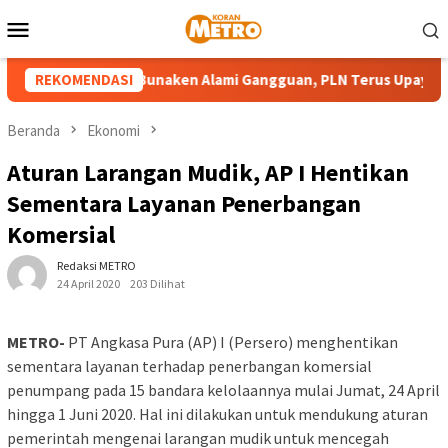
Loncat
Menu
ke
Mobile
konten
Pembangkit di Bunaken Alami Gangguan, PLN Terus Upayakan Pe
REKOMENDASI
Beranda
Ekonomi
Aturan Larangan Mudik, AP I Hentikan
Sementara Layanan Penerbangan
Komersial
Redaksi METRO
24 April 2020
203 Dilihat
METRO-
PT Angkasa Pura (AP) I (Persero) menghentikan
sementara layanan terhadap penerbangan komersial
penumpang pada 15 bandara kelolaannya mulai Jumat, 24 April
hingga 1 Juni 2020. Hal ini dilakukan untuk mendukung aturan
pemerintah mengenai larangan mudik untuk mencegah