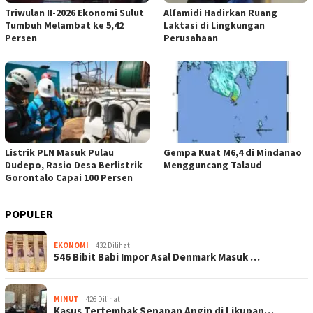
Triwulan II-2026 Ekonomi Sulut
Alfamidi Hadirkan Ruang
Tumbuh Melambat ke 5,42
Laktasi di Lingkungan
Persen
Perusahaan
Listrik PLN Masuk Pulau
Gempa Kuat M6,4 di Mindanao
Dudepo, Rasio Desa Berlistrik
Mengguncang Talaud
Gorontalo Capai 100 Persen
POPULER
EKONOMI
432 Dilihat
546 Bibit Babi Impor Asal Denmark Masuk …
MINUT
426 Dilihat
Kasus Tertembak Senapan Angin di Likupan…