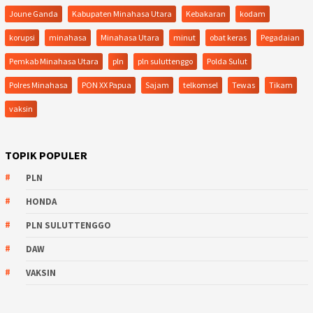
Joune Ganda
Kabupaten Minahasa Utara
Kebakaran
kodam
korupsi
minahasa
Minahasa Utara
minut
obat keras
Pegadaian
Pemkab Minahasa Utara
pln
pln suluttenggo
Polda Sulut
Polres Minahasa
PON XX Papua
Sajam
telkomsel
Tewas
Tikam
vaksin
TOPIK POPULER
PLN
HONDA
PLN SULUTTENGGO
DAW
VAKSIN