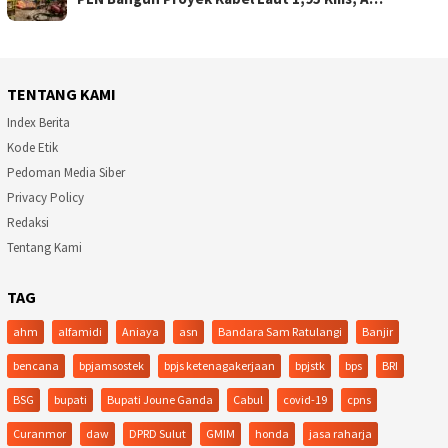
TENTANG KAMI
Index Berita
Kode Etik
Pedoman Media Siber
Privacy Policy
Redaksi
Tentang Kami
TAG
ahm
alfamidi
Aniaya
asn
Bandara Sam Ratulangi
Banjir
bencana
bpjamsostek
bpjs ketenagakerjaan
bpjstk
bps
BRI
BSG
bupati
Bupati Joune Ganda
Cabul
covid-19
cpns
Curanmor
daw
DPRD Sulut
GMIM
honda
jasa raharja