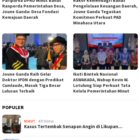
Paripurna DPRD Minut Bahas
Rakor Kemendagri Bahas
Ranperda Pemerintahan Desa,
Pengelolaan Keuangan Daerah,
Joune Ganda: Desa Fondasi
Joune Ganda Tegaskan
Kemajuan Daerah
Komitmen Perkuat PAD
Minahasa Utara
Joune Ganda Raih Gelar
Ikuti Bimtek Nasional
Doktor IPDN dengan Predikat
ASWAKADA, Wabup Kevin W.
Cumlaude, Masuk Tiga Besar
Lotulung Siap Perkuat Tata
Lulusan Terbaik
Kelola Pemerintahan Minut
POPULER
MINUT
437 Dilihat
Kasus Tertembak Senapan Angin di Likupan…