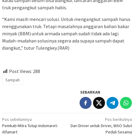
kalau sampah belum bisa diangkut lantaran anggaran BBM
truk pengangkut sampah habis.
“Kami masih mencari solusi. Untuk mengangkut sampah harus
menggunakan
truk. Tetapi masalahnya anggaran bahan bakar
minyak (BBM) untuk armada sampah sudah tidak ada lagi.
Mudah-mudahan solusinya segera ada supaya sampah dapat
diangkut,” tutur Tulengkey.(RAR)
Post Views:
288
Sampah
SEBARKAN
Navigasi
Pos sebelumnya
Pos berikutnya
Pemkab Mitra Tutup Indomaret-
Dari Driver untuk Driver, WAO Sulut
pos
Alfamart
Peduli Sesama