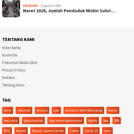
EKONOMI
8 Agustus 2026
Maret 2026, Jumlah Penduduk Miskin Sulut…
TENTANG KAMI
Index Berita
Kode Etik
Pedoman Media Siber
Privacy Policy
Redaksi
Tentang Kami
TAG
ahm
alfamidi
Aniaya
asn
Bandara Sam Ratulangi
Banjir
bencana
bpjamsostek
bpjs ketenagakerjaan
bpjstk
bps
BRI
BSG
bupati
Bupati Joune Ganda
Cabul
covid-19
cpns