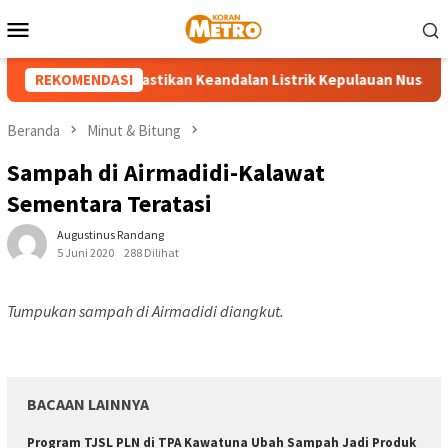
Loncat
Menu
ke
Mobile
konten
N UP3 Tahuna Pastikan Keandalan Listrik Kepulauan Nusa Utara J
REKOMENDASI
Beranda
Minut & Bitung
Sampah di Airmadidi-Kalawat
Sementara Teratasi
Augustinus Randang
5 Juni 2020
288 Dilihat
Tumpukan sampah di Airmadidi diangkut.
BACAAN LAINNYA
Program TJSL PLN di TPA Kawatuna Ubah Sampah Jadi Produk