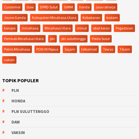
Curanmor
daw
DPRD Sulut
GMIM
honda
jasa raharja
Joune Ganda
Kabupaten Minahasa Utara
Kebakaran
kodam
korupsi
minahasa
Minahasa Utara
minut
obat keras
Pegadaian
Pemkab Minahasa Utara
pln
pln suluttenggo
Polda Sulut
Polres Minahasa
PON XX Papua
Sajam
telkomsel
Tewas
Tikam
vaksin
TOPIK POPULER
PLN
HONDA
PLN SULUTTENGGO
DAW
VAKSIN