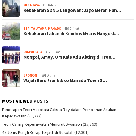
MINAHASA
419 Dilihat
Kebakaran SDN 5 Langowan: Jago Merah Han…
BERITA UTAMA
,
MANADO
419 Dilihat
Kebakaran Lahan di Kombos Nyaris Hangusk…
PARIWISATA
395 Dilihat
Mongol, Amoy, Om Kale Adu Akting di Free…
EKONOMI
391 Dilihat
Wajah Baru Frank & co Manado Town S…
MOST VIEWED POSTS
Penerapan Teori Adaptasi Calista Roy dalam Pemberian Asuhan
Keperawatan
(32,222)
Teori Caring Keperawatan Menurut Swanson
(25,369)
47 Jenis Pungli Kerap Terjadi di Sekolah
(12,301)