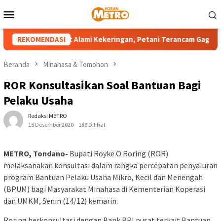
Loncat
Menu
ke
Mobile
konten
h Wilayah Sulut Alami Kekeringan, Petani Terancam Gagal Panen
REKOMENDASI
Beranda
Minahasa & Tomohon
ROR Konsultasikan Soal Bantuan Bagi
Pelaku Usaha
Redaksi METRO
15 Desember 2020
189 Dilihat
METRO, Tondano-
Bupati Royke O Roring (ROR)
melaksanakan konsultasi dalam rangka percepatan penyaluran
program Bantuan Pelaku Usaha Mikro, Kecil dan Menengah
(BPUM) bagi Masyarakat Minahasa di Kementerian Koperasi
dan UMKM, Senin (14/12) kemarin.
Roring berkonsultasi dengan Bank BRI pusat terkait Bantuan