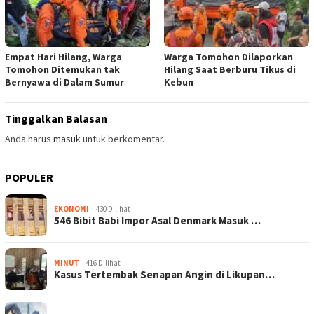
Empat Hari Hilang, Warga
Warga Tomohon Dilaporkan
Tomohon Ditemukan tak
Hilang Saat Berburu Tikus di
Bernyawa di Dalam Sumur
Kebun
Tinggalkan Balasan
Anda harus
masuk
untuk berkomentar.
POPULER
EKONOMI
430 Dilihat
546 Bibit Babi Impor Asal Denmark Masuk …
MINUT
416 Dilihat
Kasus Tertembak Senapan Angin di Likupan…