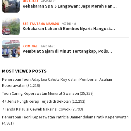
MINAHASA
415 Dilihat
Kebakaran SDN 5 Langowan: Jago Merah Han…
BERITA UTAMA
,
MANADO
407 Dilihat
Kebakaran Lahan di Kombos Nyaris Hangusk…
KRIMINAL
396 Dilihat
Pembuat Sajam di Minut Tertangkap, Polis…
MOST VIEWED POSTS
Penerapan Teori Adaptasi Calista Roy dalam Pemberian Asuhan
Keperawatan
(32,219)
Teori Caring Keperawatan Menurut Swanson
(25,359)
47 Jenis Pungli Kerap Terjadi di Sekolah
(12,292)
7 Tanda Kalau si Cewek Naksir si Cowok
(7,703)
Penerapan Teori Keperawatan Patricia Banner dalam Pratik Keperawatan
(4,981)