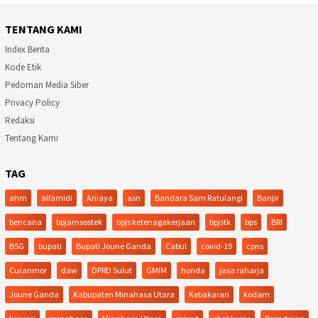
TENTANG KAMI
Index Berita
Kode Etik
Pedoman Media Siber
Privacy Policy
Redaksi
Tentang Kami
TAG
ahm
alfamidi
Aniaya
asn
Bandara Sam Ratulangi
Banjir
bencana
bpjamsostek
bpjs ketenagakerjaan
bpjstk
bps
BRI
BSG
bupati
Bupati Joune Ganda
Cabul
covid-19
cpns
Curanmor
daw
DPRD Sulut
GMIM
honda
jasa raharja
Joune Ganda
Kabupaten Minahasa Utara
Kebakaran
kodam