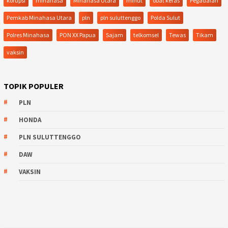
korupsi
minahasa
Minahasa Utara
minut
obat keras
Pegadaian
Pemkab Minahasa Utara
pln
pln suluttenggo
Polda Sulut
Polres Minahasa
PON XX Papua
Sajam
telkomsel
Tewas
Tikam
vaksin
TOPIK POPULER
PLN
HONDA
PLN SULUTTENGGO
DAW
VAKSIN