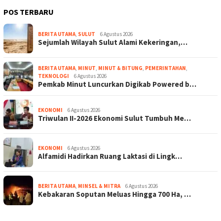
POS TERBARU
BERITA UTAMA
,
SULUT
6 Agustus 2026
Sejumlah Wilayah Sulut Alami Kekeringan,…
BERITA UTAMA
,
MINUT
,
MINUT & BITUNG
,
PEMERINTAHAN
,
TEKNOLOGI
6 Agustus 2026
Pemkab Minut Luncurkan Digikab Powered b…
EKONOMI
6 Agustus 2026
Triwulan II-2026 Ekonomi Sulut Tumbuh Me…
EKONOMI
6 Agustus 2026
Alfamidi Hadirkan Ruang Laktasi di Lingk…
BERITA UTAMA
,
MINSEL & MITRA
6 Agustus 2026
Kebakaran Soputan Meluas Hingga 700 Ha, …