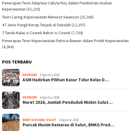
Penerapan Teori Adaptasi Calista Roy dalam Pemberian Asuhan
Keperawatan
(32,220)
Teori Caring Keperawatan Menurut Swanson
(25,366)
47 Jenis Pungli Kerap Terjadi di Sekolah
(12,297)
7 Tanda Kalau si Cewek Naksir si Cowok
(7,709)
Penerapan Teori Keperawatan Patricia Banner dalam Pratik Keperawatan
(4,984)
POS TERBARU
EKONOMI
8 Agustus 2026
AGM Hadirkan Pilihan Kasur Tidur Kelas D…
EKONOMI
8 Agustus 2026
Maret 2026, Jumlah Penduduk Miskin Sulut…
BERITA UTAMA
,
SULUT
8 Agustus 2026
Puncak Musim Kemarau di Sulut, BMKG Pred…