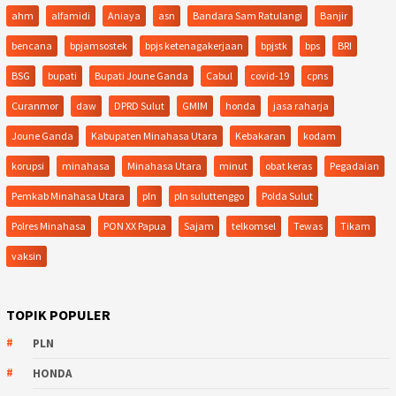
ahm
alfamidi
Aniaya
asn
Bandara Sam Ratulangi
Banjir
bencana
bpjamsostek
bpjs ketenagakerjaan
bpjstk
bps
BRI
BSG
bupati
Bupati Joune Ganda
Cabul
covid-19
cpns
Curanmor
daw
DPRD Sulut
GMIM
honda
jasa raharja
Joune Ganda
Kabupaten Minahasa Utara
Kebakaran
kodam
korupsi
minahasa
Minahasa Utara
minut
obat keras
Pegadaian
Pemkab Minahasa Utara
pln
pln suluttenggo
Polda Sulut
Polres Minahasa
PON XX Papua
Sajam
telkomsel
Tewas
Tikam
vaksin
TOPIK POPULER
PLN
HONDA