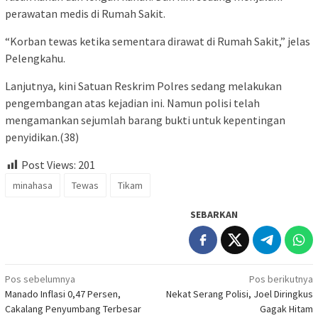
perawatan medis di Rumah Sakit.
“Korban tewas ketika sementara dirawat di Rumah Sakit,” jelas
Pelengkahu.
Lanjutnya, kini Satuan Reskrim Polres sedang melakukan
pengembangan atas kejadian ini. Namun polisi telah
mengamankan sejumlah barang bukti untuk kepentingan
penyidikan.(38)
Post Views:
201
minahasa
Tewas
Tikam
SEBARKAN
Navigasi
Pos sebelumnya
Pos berikutnya
Manado Inflasi 0,47 Persen,
Nekat Serang Polisi, Joel Diringkus
pos
Cakalang Penyumbang Terbesar
Gagak Hitam