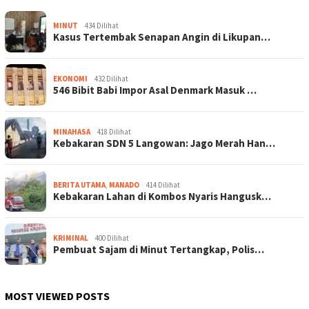
MINUT
434 Dilihat
Kasus Tertembak Senapan Angin di Likupan…
EKONOMI
432 Dilihat
546 Bibit Babi Impor Asal Denmark Masuk …
MINAHASA
418 Dilihat
Kebakaran SDN 5 Langowan: Jago Merah Han…
BERITA UTAMA
,
MANADO
414 Dilihat
Kebakaran Lahan di Kombos Nyaris Hangusk…
KRIMINAL
400 Dilihat
Pembuat Sajam di Minut Tertangkap, Polis…
MOST VIEWED POSTS