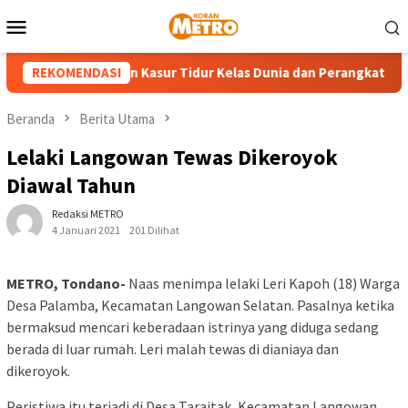
Loncat
Menu
ke
Mobile
konten
Hadirkan Pilihan Kasur Tidur Kelas Dunia dan Perangkat Relaksa
REKOMENDASI
Beranda
Berita Utama
Lelaki Langowan Tewas Dikeroyok
Diawal Tahun
Redaksi METRO
4 Januari 2021
201 Dilihat
METRO, Tondano-
Naas menimpa lelaki Leri Kapoh (18) Warga
Desa Palamba, Kecamatan Langowan Selatan. Pasalnya ketika
bermaksud mencari keberadaan istrinya yang diduga sedang
berada di luar rumah. Leri malah tewas di dianiaya dan
dikeroyok.
Peristiwa itu terjadi di Desa Taraitak, Kecamatan Langowan