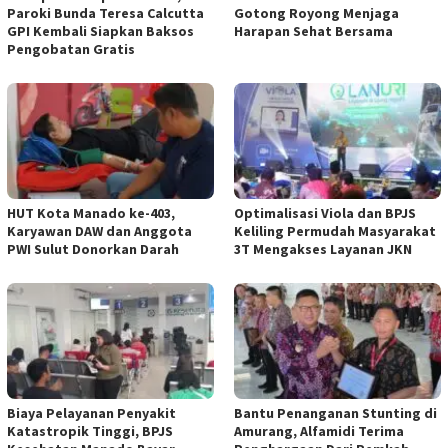
Paroki Bunda Teresa Calcutta
Gotong Royong Menjaga
GPI Kembali Siapkan Baksos
Harapan Sehat Bersama
Pengobatan Gratis
HUT Kota Manado ke-403,
Optimalisasi Viola dan BPJS
Karyawan DAW dan Anggota
Keliling Permudah Masyarakat
PWI Sulut Donorkan Darah
3T Mengakses Layanan JKN
Biaya Pelayanan Penyakit
Bantu Penanganan Stunting di
Katastropik Tinggi, BPJS
Amurang, Alfamidi Terima