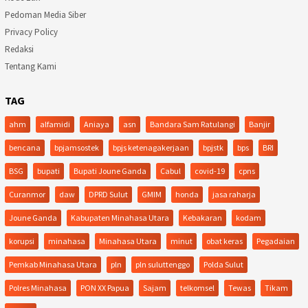
Pedoman Media Siber
Privacy Policy
Redaksi
Tentang Kami
TAG
ahm
alfamidi
Aniaya
asn
Bandara Sam Ratulangi
Banjir
bencana
bpjamsostek
bpjs ketenagakerjaan
bpjstk
bps
BRI
BSG
bupati
Bupati Joune Ganda
Cabul
covid-19
cpns
Curanmor
daw
DPRD Sulut
GMIM
honda
jasa raharja
Joune Ganda
Kabupaten Minahasa Utara
Kebakaran
kodam
korupsi
minahasa
Minahasa Utara
minut
obat keras
Pegadaian
Pemkab Minahasa Utara
pln
pln suluttenggo
Polda Sulut
Polres Minahasa
PON XX Papua
Sajam
telkomsel
Tewas
Tikam