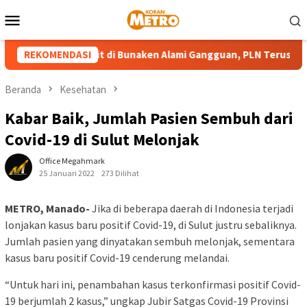
Loncat
Menu
ke
Mobile
konten
esin Pembangkit di Bunaken Alami Gangguan, PLN Terus Upayak
REKOMENDASI
Beranda
Kesehatan
Kabar Baik, Jumlah Pasien Sembuh dari
Covid-19 di Sulut Melonjak
Office Megahmark
25 Januari 2022
273 Dilihat
METRO, Manado-
Jika di beberapa daerah di Indonesia terjadi
lonjakan kasus baru positif Covid-19, di Sulut justru sebaliknya.
Jumlah pasien yang dinyatakan sembuh melonjak, sementara
kasus baru positif Covid-19 cenderung melandai.
“Untuk hari ini, penambahan kasus terkonfirmasi positif Covid-
19 berjumlah 2 kasus,” ungkap Jubir Satgas Covid-19 Provinsi