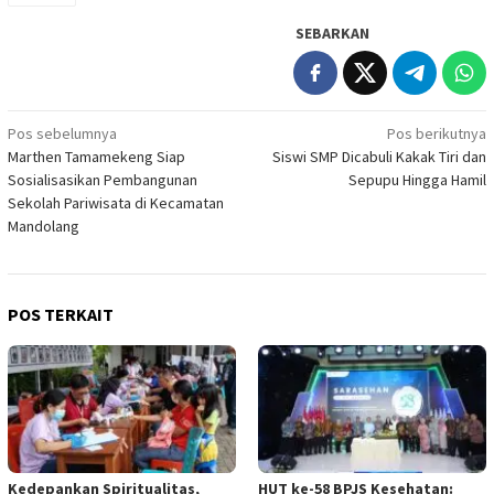
SEBARKAN
Navigasi
Pos sebelumnya
Pos berikutnya
Marthen Tamamekeng Siap
Siswi SMP Dicabuli Kakak Tiri dan
pos
Sosialisasikan Pembangunan
Sepupu Hingga Hamil
Sekolah Pariwisata di Kecamatan
Mandolang
POS TERKAIT
Kedepankan Spiritualitas,
HUT ke-58 BPJS Kesehatan: