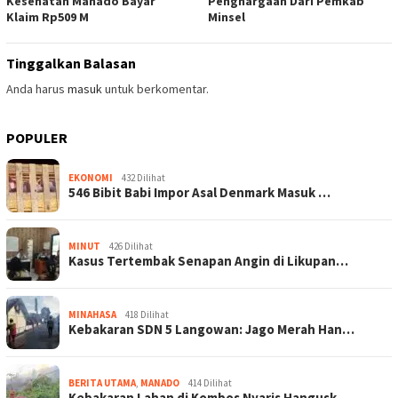
Kesehatan Manado Bayar
Penghargaan Dari Pemkab
Klaim Rp509 M
Minsel
Tinggalkan Balasan
Anda harus
masuk
untuk berkomentar.
POPULER
EKONOMI
432 Dilihat
546 Bibit Babi Impor Asal Denmark Masuk …
MINUT
426 Dilihat
Kasus Tertembak Senapan Angin di Likupan…
MINAHASA
418 Dilihat
Kebakaran SDN 5 Langowan: Jago Merah Han…
BERITA UTAMA
,
MANADO
414 Dilihat
Kebakaran Lahan di Kombos Nyaris Hangusk…