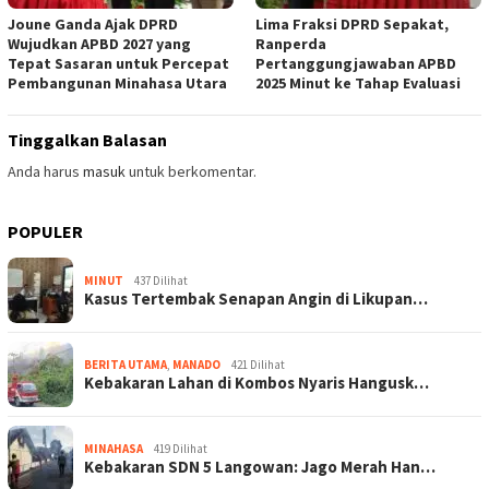
Joune Ganda Ajak DPRD
Lima Fraksi DPRD Sepakat,
Wujudkan APBD 2027 yang
Ranperda
Tepat Sasaran untuk Percepat
Pertanggungjawaban APBD
Pembangunan Minahasa Utara
2025 Minut ke Tahap Evaluasi
Tinggalkan Balasan
Anda harus
masuk
untuk berkomentar.
POPULER
MINUT
437 Dilihat
Kasus Tertembak Senapan Angin di Likupan…
BERITA UTAMA
,
MANADO
421 Dilihat
Kebakaran Lahan di Kombos Nyaris Hangusk…
MINAHASA
419 Dilihat
Kebakaran SDN 5 Langowan: Jago Merah Han…