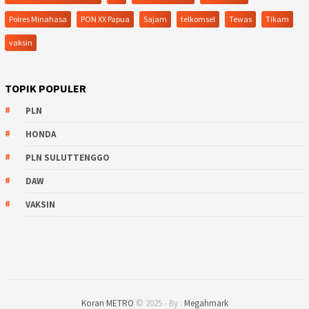
Polres Minahasa
PON XX Papua
Sajam
telkomsel
Tewas
Tikam
vaksin
TOPIK POPULER
PLN
HONDA
PLN SULUTTENGGO
DAW
VAKSIN
Koran METRO
© 2025 - By :
Megahmark