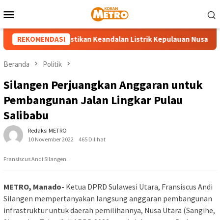
Loncat
Menu
ke
Mobile
konten
UP3 Tahuna Pastikan Keandalan Listrik Kepulauan Nusa Utara Jel
REKOMENDASI
Beranda
Politik
Silangen Perjuangkan Anggaran untuk
Pembangunan Jalan Lingkar Pulau
Salibabu
Redaksi METRO
10 November 2022
465 Dilihat
Fransiscus Andi Silangen.
METRO, Manado-
Ketua DPRD Sulawesi Utara, Fransiscus Andi
Silangen mempertanyakan langsung anggaran pembangunan
infrastruktur untuk daerah pemilihannya, Nusa Utara (Sangihe,