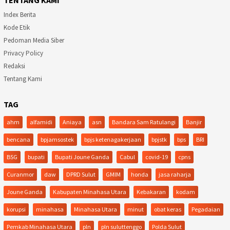
Index Berita
Kode Etik
Pedoman Media Siber
Privacy Policy
Redaksi
Tentang Kami
TAG
ahm
alfamidi
Aniaya
asn
Bandara Sam Ratulangi
Banjir
bencana
bpjamsostek
bpjs ketenagakerjaan
bpjstk
bps
BRI
BSG
bupati
Bupati Joune Ganda
Cabul
covid-19
cpns
Curanmor
daw
DPRD Sulut
GMIM
honda
jasa raharja
Joune Ganda
Kabupaten Minahasa Utara
Kebakaran
kodam
korupsi
minahasa
Minahasa Utara
minut
obat keras
Pegadaian
Pemkab Minahasa Utara
pln
pln suluttenggo
Polda Sulut