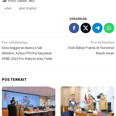
Post Views:
465
jalan
jalan lingkar
SEBARKAN
Navigasi
Pos sebelumnya
Pos berikutnya
Data Anggaran Bansos tak
Stok Bahan Pokok di Tomohon
pos
Dibeber, Ketua FPD Pertanyakan
Masih Aman
APBD 2023 Pro Rakyat atau Tidak
POS TERKAIT