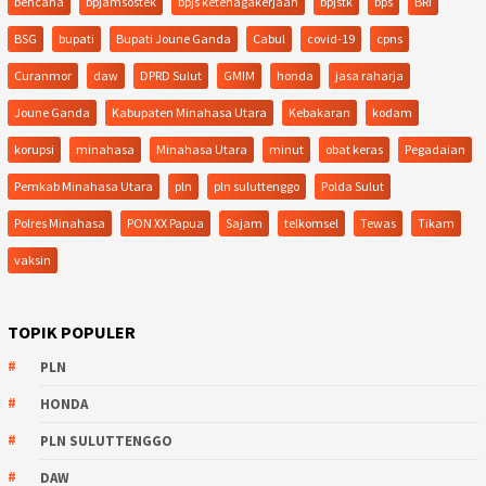
bencana
bpjamsostek
bpjs ketenagakerjaan
bpjstk
bps
BRI
BSG
bupati
Bupati Joune Ganda
Cabul
covid-19
cpns
Curanmor
daw
DPRD Sulut
GMIM
honda
jasa raharja
Joune Ganda
Kabupaten Minahasa Utara
Kebakaran
kodam
korupsi
minahasa
Minahasa Utara
minut
obat keras
Pegadaian
Pemkab Minahasa Utara
pln
pln suluttenggo
Polda Sulut
Polres Minahasa
PON XX Papua
Sajam
telkomsel
Tewas
Tikam
vaksin
TOPIK POPULER
PLN
HONDA
PLN SULUTTENGGO
DAW