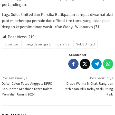
pertandingan.
Laga Sulut United dan Persiba Balikpapan sempat diwarnai aksi
protes beberapa pemain dan official tim tamu yang tidak puas
dengan kepemimpinan wasit Irfan Wahyu Wijanarko.(71)
Post Views:
219
jo santos
pegadaian liga 2
persiba
Sulut United
SEBARKAN
Navigasi
Pos sebelumnya
Pos berikutnya
Daftar Calon Tetap Anggota DPRD
Ditipu Wanita MiChat, Uang dan
pos
Kabupaten Minahasa Utara Dalam
Perhiasan Milik Nelayan di Bitung
Pemilihan Umum 2024
Raib
POS TERKAIT