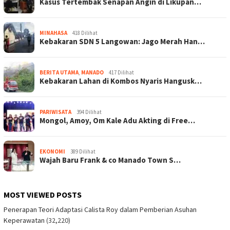
Kasus Tertembak Senapan Angin di Likupan…
MINAHASA
418 Dilihat
Kebakaran SDN 5 Langowan: Jago Merah Han…
BERITA UTAMA
,
MANADO
417 Dilihat
Kebakaran Lahan di Kombos Nyaris Hangusk…
PARIWISATA
394 Dilihat
Mongol, Amoy, Om Kale Adu Akting di Free…
EKONOMI
389 Dilihat
Wajah Baru Frank & co Manado Town S…
MOST VIEWED POSTS
Penerapan Teori Adaptasi Calista Roy dalam Pemberian Asuhan
Keperawatan
(32,220)