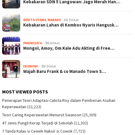
Kebakaran SDN 5 Langowan: Jago Merah Han…
BERITA UTAMA
,
MANADO
421 Dilihat
Kebakaran Lahan di Kombos Nyaris Hangusk…
PARIWISATA
395 Dilihat
Mongol, Amoy, Om Kale Adu Akting di Free…
EKONOMI
391 Dilihat
Wajah Baru Frank & co Manado Town S…
MOST VIEWED POSTS
Penerapan Teori Adaptasi Calista Roy dalam Pemberian Asuhan
Keperawatan
(32,223)
Teori Caring Keperawatan Menurut Swanson
(25,369)
47 Jenis Pungli Kerap Terjadi di Sekolah
(12,302)
7 Tanda Kalau si Cewek Naksir si Cowok
(7,715)