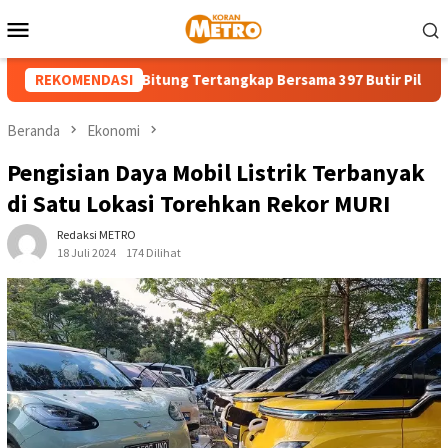
Loncat
Menu
ke
Mobile
konten
18 Tahun di Bitung Tertangkap Bersama 397 Butir Pil Obat Keras 
REKOMENDASI
Beranda
Ekonomi
Pengisian Daya Mobil Listrik Terbanyak
di Satu Lokasi Torehkan Rekor MURI
Redaksi METRO
18 Juli 2024
174 Dilihat