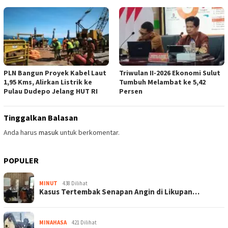
PLN Bangun Proyek Kabel Laut
Triwulan II-2026 Ekonomi Sulut
1,95 Kms, Alirkan Listrik ke
Tumbuh Melambat ke 5,42
Pulau Dudepo Jelang HUT RI
Persen
Tinggalkan Balasan
Anda harus
masuk
untuk berkomentar.
POPULER
MINUT
438 Dilihat
Kasus Tertembak Senapan Angin di Likupan…
MINAHASA
421 Dilihat