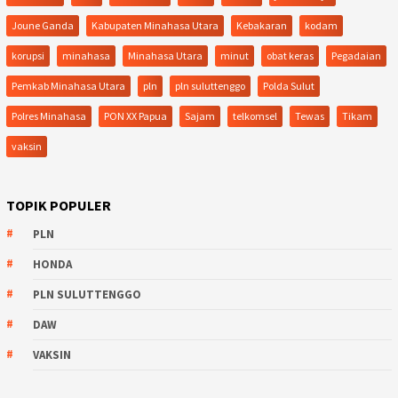
Joune Ganda
Kabupaten Minahasa Utara
Kebakaran
kodam
korupsi
minahasa
Minahasa Utara
minut
obat keras
Pegadaian
Pemkab Minahasa Utara
pln
pln suluttenggo
Polda Sulut
Polres Minahasa
PON XX Papua
Sajam
telkomsel
Tewas
Tikam
vaksin
TOPIK POPULER
PLN
HONDA
PLN SULUTTENGGO
DAW
VAKSIN