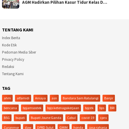
AGM Hadirkan Pilihan Kasur Tidur Kelas D…
TENTANG KAMI
Index Berita
Kode Etik
Pedoman Media Siber
Privacy Policy
Redaksi
Tentang Kami
TAG
ahm
alfamidi
Aniaya
asn
Bandara Sam Ratulangi
Banjir
bencana
bpjamsostek
bpjs ketenagakerjaan
bpjstk
bps
BRI
BSG
bupati
Bupati Joune Ganda
Cabul
covid-19
cpns
Curanmor
daw
DPRD Sulut
GMIM
honda
jasa raharja