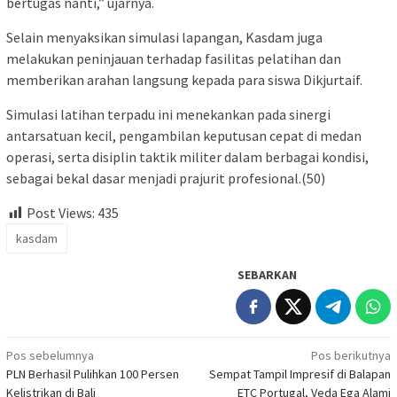
bertugas nanti,” ujarnya.
Selain menyaksikan simulasi lapangan, Kasdam juga
melakukan peninjauan terhadap fasilitas pelatihan dan
memberikan arahan langsung kepada para siswa Dikjurtaif.
Simulasi latihan terpadu ini menekankan pada sinergi
antarsatuan kecil, pengambilan keputusan cepat di medan
operasi, serta disiplin taktik militer dalam berbagai kondisi,
sebagai bekal dasar menjadi prajurit profesional.(50)
Post Views:
435
kasdam
SEBARKAN
Navigasi
Pos sebelumnya
Pos berikutnya
PLN Berhasil Pulihkan 100 Persen
Sempat Tampil Impresif di Balapan
pos
Kelistrikan di Bali
ETC Portugal, Veda Ega Alami