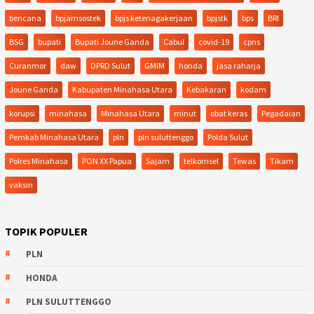
bencana
bpjamsostek
bpjs ketenagakerjaan
bpjstk
bps
BRI
BSG
bupati
Bupati Joune Ganda
Cabul
covid-19
cpns
Curanmor
daw
DPRD Sulut
GMIM
honda
jasa raharja
Joune Ganda
Kabupaten Minahasa Utara
Kebakaran
kodam
korupsi
minahasa
Minahasa Utara
minut
obat keras
Pegadaian
Pemkab Minahasa Utara
pln
pln suluttenggo
Polda Sulut
Polres Minahasa
PON XX Papua
Sajam
telkomsel
Tewas
Tikam
vaksin
TOPIK POPULER
PLN
HONDA
PLN SULUTTENGGO