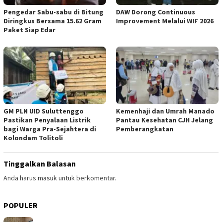
Pengedar Sabu-sabu di Bitung
DAW Dorong Continuous
Diringkus Bersama 15.62 Gram
Improvement Melalui WIF 2026
Paket Siap Edar
GM PLN UID Suluttenggo
Kemenhaji dan Umrah Manado
Pastikan Penyalaan Listrik
Pantau Kesehatan CJH Jelang
bagi Warga Pra-Sejahtera di
Pemberangkatan
Kolondam Tolitoli
Tinggalkan Balasan
Anda harus
masuk
untuk berkomentar.
POPULER