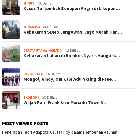
MINUT
435 Dilihat
Kasus Tertembak Senapan Angin di Likupan…
MINAHASA
419 Dilihat
Kebakaran SDN 5 Langowan: Jago Merah Han…
BERITA UTAMA
,
MANADO
417 Dilihat
Kebakaran Lahan di Kombos Nyaris Hangusk…
PARIWISATA
394 Dilihat
Mongol, Amoy, Om Kale Adu Akting di Free…
EKONOMI
391 Dilihat
Wajah Baru Frank & co Manado Town S…
MOST VIEWED POSTS
Penerapan Teori Adaptasi Calista Roy dalam Pemberian Asuhan