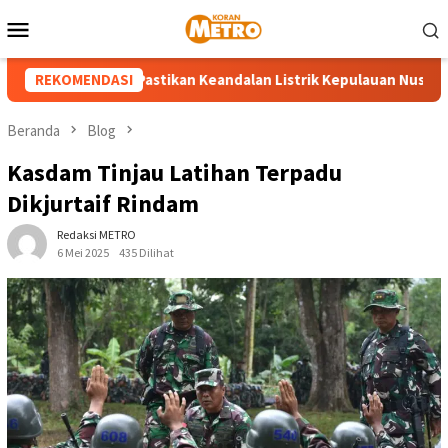
Loncat
Menu
ke
Mobile
konten
 UP3 Tahuna Pastikan Keandalan Listrik Kepulauan Nusa Utara Je
REKOMENDASI
Beranda
Blog
Kasdam Tinjau Latihan Terpadu
Dikjurtaif Rindam
Redaksi METRO
6 Mei 2025
435 Dilihat