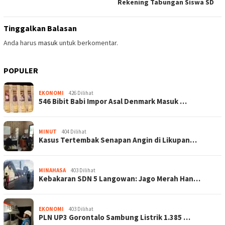
Rekening Tabungan Siswa SD
Tinggalkan Balasan
Anda harus
masuk
untuk berkomentar.
POPULER
EKONOMI
426 Dilihat
546 Bibit Babi Impor Asal Denmark Masuk …
MINUT
404 Dilihat
Kasus Tertembak Senapan Angin di Likupan…
MINAHASA
403 Dilihat
Kebakaran SDN 5 Langowan: Jago Merah Han…
EKONOMI
403 Dilihat
PLN UP3 Gorontalo Sambung Listrik 1.385 …