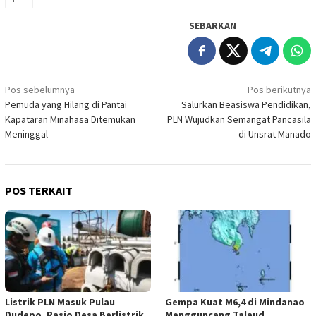
SEBARKAN
Navigasi
Pos sebelumnya
Pos berikutnya
Pemuda yang Hilang di Pantai
Salurkan Beasiswa Pendidikan,
pos
Kapataran Minahasa Ditemukan
PLN Wujudkan Semangat Pancasila
Meninggal
di Unsrat Manado
POS TERKAIT
Listrik PLN Masuk Pulau
Gempa Kuat M6,4 di Mindanao
Dudepo, Rasio Desa Berlistrik
Mengguncang Talaud