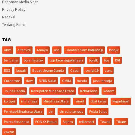
Pedoman Media Siber
Privacy Policy
Redaksi
Tentang Kami
TAG
ahm
alfamidi
Aniaya
asn
Bandara Sam Ratulangi
Banjir
bencana
bpjamsostek
bpjs ketenagakerjaan
bpjstk
bps
BRI
BSG
bupati
Bupati Joune Ganda
Cabul
covid-19
cpns
Curanmor
daw
DPRD Sulut
GMIM
honda
jasa raharja
Joune Ganda
Kabupaten Minahasa Utara
Kebakaran
kodam
korupsi
minahasa
Minahasa Utara
minut
obat keras
Pegadaian
Pemkab Minahasa Utara
pln
pln suluttenggo
Polda Sulut
Polres Minahasa
PON XX Papua
Sajam
telkomsel
Tewas
Tikam
vaksin