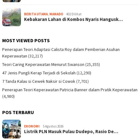
BERITA UTAMA
,
MANADO
402 Dilihat
Kebakaran Lahan di Kombos Nyaris Hangusk…
MOST VIEWED POSTS
Penerapan Teori Adaptasi Calista Roy dalam Pemberian Asuhan
Keperawatan
(32,217)
Teori Caring Keperawatan Menurut Swanson
(25,355)
47 Jenis Pungli Kerap Terjadi di Sekolah
(12,290)
7 Tanda Kalau si Cewek Naksir si Cowok
(7,701)
Penerapan Teori Keperawatan Patricia Banner dalam Pratik Keperawatan
(4,980)
POS TERBARU
EKONOMI
5 Agustus 2026
Listrik PLN Masuk Pulau Dudepo, Rasio De…