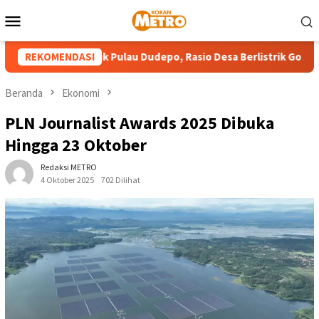
Loncat
Menu
ke
Mobile
konten
istrik PLN Masuk Pulau Dudepo, Rasio Desa Berlistrik Gorontalo C
REKOMENDASI
Beranda
Ekonomi
PLN Journalist Awards 2025 Dibuka
Hingga 23 Oktober
Redaksi METRO
4 Oktober 2025
702 Dilihat