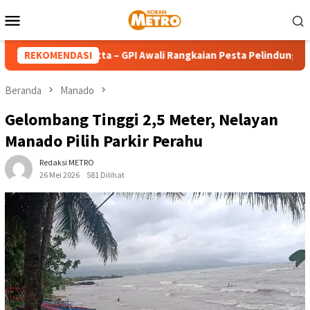
Loncat
Menu
ke
Mobile
konten
 Teresa Calcutta – GPI Awali Rangkaian Pesta Pelindung dengan 
REKOMENDASI
Beranda
Manado
Gelombang Tinggi 2,5 Meter, Nelayan
Manado Pilih Parkir Perahu
Redaksi METRO
26 Mei 2026
581 Dilihat