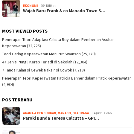
EKONOMI
394 Dilihat
Wajah Baru Frank & co Manado Town S…
MOST VIEWED POSTS
Penerapan Teori Adaptasi Calista Roy dalam Pemberian Asuhan
Keperawatan
(32,225)
Teori Caring Keperawatan Menurut Swanson
(25,370)
47 Jenis Pungli Kerap Terjadi di Sekolah
(12,304)
7 Tanda Kalau si Cewek Naksir si Cowok
(7,718)
Penerapan Teori Keperawatan Patricia Banner dalam Pratik Keperawatan
(4,984)
POS TERBARU
AGAMA & PENDIDIKAN
,
MANADO
,
OLAHRAGA
9 Agustus 2026
Paroki Bunda Teresa Calcutta – GPI…