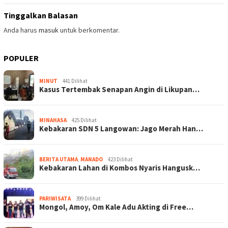
Tinggalkan Balasan
Anda harus
masuk
untuk berkomentar.
POPULER
MINUT
441 Dilihat
Kasus Tertembak Senapan Angin di Likupan…
MINAHASA
425 Dilihat
Kebakaran SDN 5 Langowan: Jago Merah Han…
BERITA UTAMA
,
MANADO
423 Dilihat
Kebakaran Lahan di Kombos Nyaris Hangusk…
PARIWISATA
399 Dilihat
Mongol, Amoy, Om Kale Adu Akting di Free…