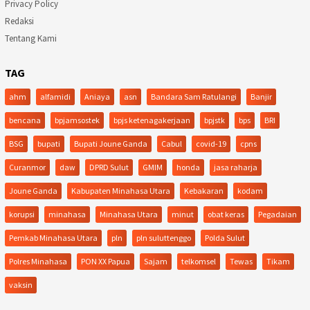
Privacy Policy
Redaksi
Tentang Kami
TAG
ahm
alfamidi
Aniaya
asn
Bandara Sam Ratulangi
Banjir
bencana
bpjamsostek
bpjs ketenagakerjaan
bpjstk
bps
BRI
BSG
bupati
Bupati Joune Ganda
Cabul
covid-19
cpns
Curanmor
daw
DPRD Sulut
GMIM
honda
jasa raharja
Joune Ganda
Kabupaten Minahasa Utara
Kebakaran
kodam
korupsi
minahasa
Minahasa Utara
minut
obat keras
Pegadaian
Pemkab Minahasa Utara
pln
pln suluttenggo
Polda Sulut
Polres Minahasa
PON XX Papua
Sajam
telkomsel
Tewas
Tikam
vaksin