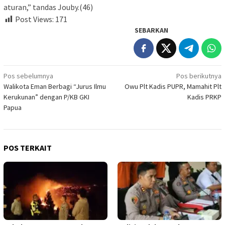
aturan,” tandas Jouby.(46)
Post Views:
171
SEBARKAN
Navigasi
Pos sebelumnya
Pos berikutnya
Walikota Eman Berbagi “Jurus Ilmu
Owu Plt Kadis PUPR, Mamahit Plt
pos
Kerukunan” dengan P/KB GKI
Kadis PRKP
Papua
POS TERKAIT