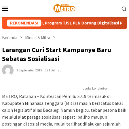
Loncat
Menu
ke
Mobile
konten
t HUT ke-81 RI, Program TJSL PLN Dorong Digitalisasi Pendidika
REKOMENDASI
Beranda
Minsel & Mitra
Larangan Curi Start Kampanye Baru
Sebatas Sosialisasi
3 September 2018
171 Dilihat
Jouby Longkutoy
METRO, Ratahan – Kontestan Pemilu 2019 termasuk di
Kabupaten Minahasa Tenggara (Mitra) masih berstatus bakal
calon legislatif alias Bacaleg. Namun begitu, tebar pesona baik
melalui alat peraga sosialisasi seperti baliho maupun
postingan di sosial media, mulai terlihat dilakukan sejumlah