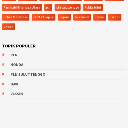
Pemkab Minahasa Utara
pln
pln suluttenggo
Polda Sulut
Polres Minahasa
PON XX Papua
Sajam
telkomsel
Tewas
Tikam
vaksin
TOPIK POPULER
PLN
HONDA
PLN SULUTTENGGO
DAW
VAKSIN