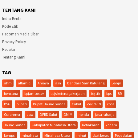
TENTANG KAMI
Index Berita
Kode Etik
Pedoman Media Siber
Privacy Policy
Redaksi
Tentang Kami
TAG
ahm
alfamidi
Aniaya
asn
Bandara Sam Ratulangi
Banjir
bencana
bpjamsostek
bpjs ketenagakerjaan
bpjstk
bps
BRI
BSG
bupati
Bupati Joune Ganda
Cabul
covid-19
cpns
Curanmor
daw
DPRD Sulut
GMIM
honda
jasa raharja
Joune Ganda
Kabupaten Minahasa Utara
Kebakaran
kodam
korupsi
minahasa
Minahasa Utara
minut
obat keras
Pegadaian