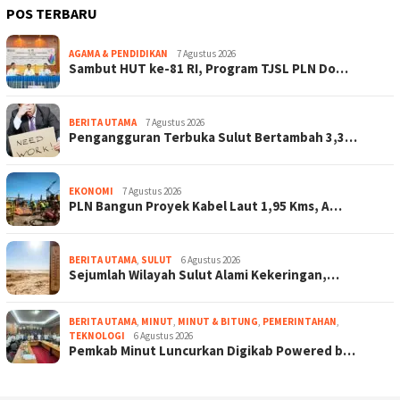
POS TERBARU
AGAMA & PENDIDIKAN
7 Agustus 2026
Sambut HUT ke-81 RI, Program TJSL PLN Do…
BERITA UTAMA
7 Agustus 2026
Pengangguran Terbuka Sulut Bertambah 3,3…
EKONOMI
7 Agustus 2026
PLN Bangun Proyek Kabel Laut 1,95 Kms, A…
BERITA UTAMA
,
SULUT
6 Agustus 2026
Sejumlah Wilayah Sulut Alami Kekeringan,…
BERITA UTAMA
,
MINUT
,
MINUT & BITUNG
,
PEMERINTAHAN
,
TEKNOLOGI
6 Agustus 2026
Pemkab Minut Luncurkan Digikab Powered b…