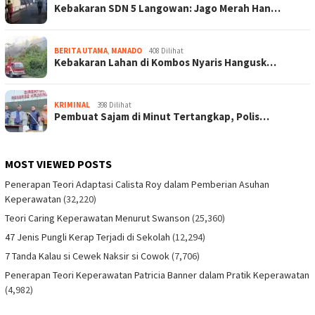
Kebakaran SDN 5 Langowan: Jago Merah Han…
BERITA UTAMA
,
MANADO
408 Dilihat
Kebakaran Lahan di Kombos Nyaris Hangusk…
KRIMINAL
398 Dilihat
Pembuat Sajam di Minut Tertangkap, Polis…
MOST VIEWED POSTS
Penerapan Teori Adaptasi Calista Roy dalam Pemberian Asuhan
Keperawatan
(32,220)
Teori Caring Keperawatan Menurut Swanson
(25,360)
47 Jenis Pungli Kerap Terjadi di Sekolah
(12,294)
7 Tanda Kalau si Cewek Naksir si Cowok
(7,706)
Penerapan Teori Keperawatan Patricia Banner dalam Pratik Keperawatan
(4,982)