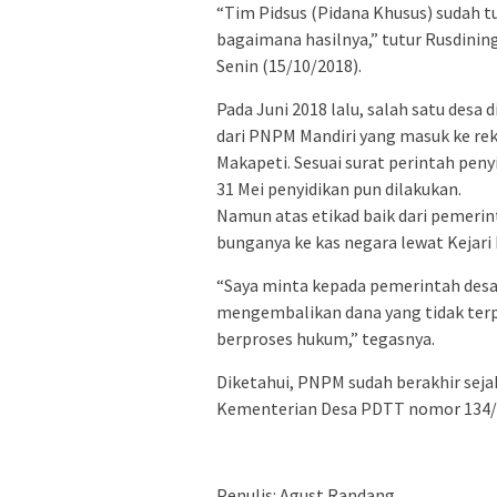
“Tim Pidsus (Pidana Khusus) sudah tu
bagaimana hasilnya,” tutur Rusdinin
Senin (15/10/2018).
Pada Juni 2018 lalu, salah satu des
dari PNPM Mandiri yang masuk ke re
Makapeti. Sesuai surat perintah pen
31 Mei penyidikan pun dilakukan.
Namun atas etikad baik dari pemerin
bunganya ke kas negara lewat Kejari 
“Saya minta kepada pemerintah des
mengembalikan dana yang tidak terp
berproses hukum,” tegasnya.
Diketahui, PNPM sudah berakhir seja
Kementerian Desa PDTT nomor 134/
Penulis: Agust Randang