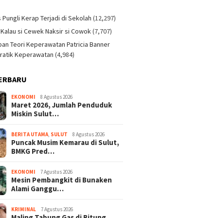
)
s Pungli Kerap Terjadi di Sekolah
(12,297)
 Kalau si Cewek Naksir si Cowok
(7,707)
an Teori Keperawatan Patricia Banner
ratik Keperawatan
(4,984)
ERBARU
EKONOMI
8 Agustus 2026
Maret 2026, Jumlah Penduduk
Miskin Sulut…
BERITA UTAMA
,
SULUT
8 Agustus 2026
Puncak Musim Kemarau di Sulut,
BMKG Pred…
EKONOMI
7 Agustus 2026
Mesin Pembangkit di Bunaken
Alami Ganggu…
KRIMINAL
7 Agustus 2026
Maling Tabung Gas di Bitung