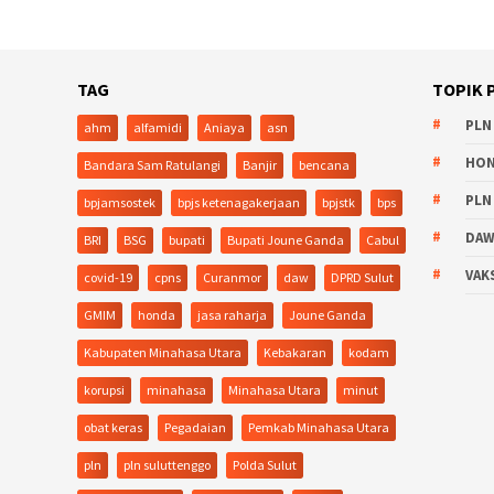
TAG
TOPIK 
PLN
ahm
alfamidi
Aniaya
asn
HO
Bandara Sam Ratulangi
Banjir
bencana
PLN
bpjamsostek
bpjs ketenagakerjaan
bpjstk
bps
DA
BRI
BSG
bupati
Bupati Joune Ganda
Cabul
VAK
covid-19
cpns
Curanmor
daw
DPRD Sulut
GMIM
honda
jasa raharja
Joune Ganda
Kabupaten Minahasa Utara
Kebakaran
kodam
korupsi
minahasa
Minahasa Utara
minut
obat keras
Pegadaian
Pemkab Minahasa Utara
pln
pln suluttenggo
Polda Sulut