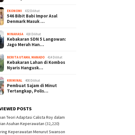
EKONOMI
432 Dilihat
546 Bibit Babi Impor Asal
Denmark Masuk …
MINAHASA
418 Dilihat
Kebakaran SDN 5 Langowan:
Jago Merah Han…
BERITA UTAMA
,
MANADO
414 Dilihat
Kebakaran Lahan di Kombos
Nyaris Hangusk…
KRIMINAL
400 Dilihat
Pembuat Sajam di Minut
Tertangkap, Polis…
VIEWED POSTS
an Teori Adaptasi Calista Roy dalam
ian Asuhan Keperawatan
(32,220)
aring Keperawatan Menurut Swanson