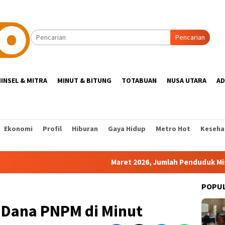
Pencarian
INSEL & MITRA
MINUT & BITUNG
TOTABUAN
NUSA UTARA
AD
Ekonomi
Profil
Hiburan
Gaya Hidup
Metro Hot
Keseha
Maret 2026, Jumlah Penduduk Miskin Sulut 
POPU
k Dana PNPM di Minut