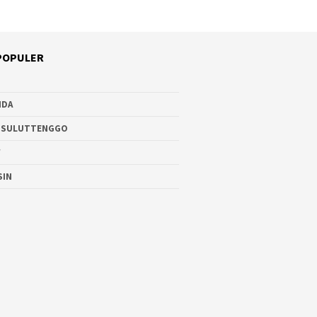
POPULER
NDA
 SULUTTENGGO
W
SIN