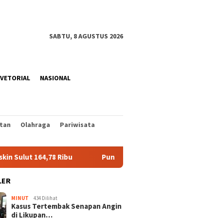
SABTU, 8 AGUSTUS 2026
VETORIAL
NASIONAL
tan
Olahraga
Pariwisata
164,78 Ribu
Puncak Musim Kemarau di Sulut, BMKG Predi
LER
MINUT
434 Dilihat
Kasus Tertembak Senapan Angin
di Likupan…