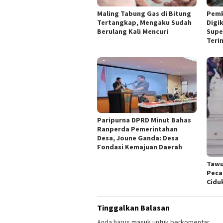
Maling Tabung Gas di Bitung
Pemk
Tertangkap, Mengaku Sudah
Digi
Berulang Kali Mencuri
Supe
Teri
Paripurna DPRD Minut Bahas
Ranperda Pemerintahan
Desa, Joune Ganda: Desa
Fondasi Kemajuan Daerah
Tawu
Peca
Cidu
Tinggalkan Balasan
Anda harus
masuk
untuk berkomentar.