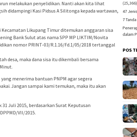
(25,366
run melakukan penyelidikan. Nanti akan kita lihat
gsih didampingi Kasi Pidsus A Silitonga kepada wartawan,
47 Jeni
7 Tanda
Penerap
a di Kecamatan Likupang Timur ditemukan anggaran sisa
dalam P
kening Bank Sulut atas nama SPP MP LIKTIM/Novita
yidikan nomor PRINT-03/R.1.16/Fd.1/05/2018 tertanggal
POS T
tah desa, maka dana sisa itu dikembali bersama
Minut.
a yang menerima bantuan PNPM agar segera
akai. Jangan sampai kami temukan, maka itu akan
k 31 Juli 2015, berdasarkan Surat Keputusan
DPPMD/VII/2015.