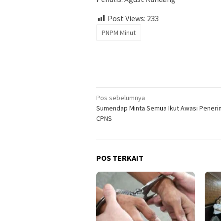
Post Views:
233
PNPM Minut
Navigasi
Pos sebelumnya
Sumendap Minta Semua Ikut Awasi Pener
pos
CPNS
POS TERKAIT