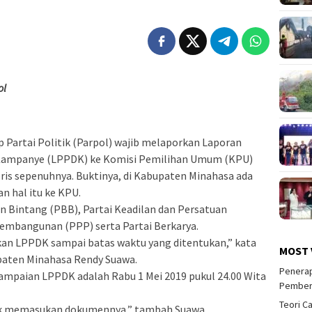
ol
 Partai Politik (Parpol) wajib melaporkan Laporan
Kampanye (LPPDK) ke Komisi Pemilihan Umum (KPU)
ris sepenuhnya. Buktinya, di Kabupaten Minahasa ada
 hal itu ke KPU.
an Bintang (PBB), Partai Keadilan dan Persatuan
Pembangunan (PPP) serta Partai Berkarya.
kan LPPDK sampai batas waktu yang ditentukan,” kata
MOST 
paten Minahasa Rendy Suawa.
Penerap
ampaian LPPDK adalah Rabu 1 Mei 2019 pukul 24.00 Wita
Pember
Teori C
tak memasukan dokumennya,” tambah Suawa.