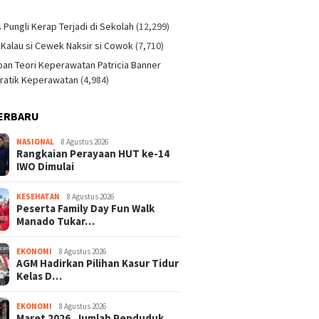
)
s Pungli Kerap Terjadi di Sekolah
(12,299)
 Kalau si Cewek Naksir si Cowok
(7,710)
an Teori Keperawatan Patricia Banner
ratik Keperawatan
(4,984)
ERBARU
NASIONAL
8 Agustus 2026
Rangkaian Perayaan HUT ke-14
IWO Dimulai
KESEHATAN
8 Agustus 2026
Peserta Family Day Fun Walk
Manado Tukar…
EKONOMI
8 Agustus 2026
AGM Hadirkan Pilihan Kasur Tidur
Kelas D…
EKONOMI
8 Agustus 2026
Maret 2026, Jumlah Penduduk