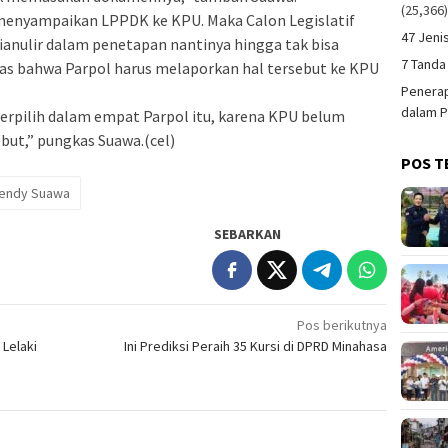
(25,366
menyampaikan LPPDK ke KPU. Maka Calon Legislatif
47 Jeni
 dianulir dalam penetapan nantinya hingga tak bisa
7 Tanda
elas bahwa Parpol harus melaporkan hal tersebut ke KPU
Penerap
dalam P
erpilih dalam empat Parpol itu, karena KPU belum
but,” pungkas Suawa.(cel)
POS T
endy Suawa
SEBARKAN
Pos berikutnya
Lelaki
Ini Prediksi Peraih 35 Kursi di DPRD Minahasa