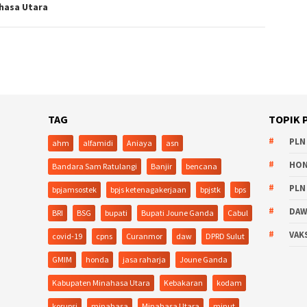
hasa Utara
TAG
TOPIK 
PLN
ahm
alfamidi
Aniaya
asn
HO
Bandara Sam Ratulangi
Banjir
bencana
PLN
bpjamsostek
bpjs ketenagakerjaan
bpjstk
bps
DA
BRI
BSG
bupati
Bupati Joune Ganda
Cabul
VAK
covid-19
cpns
Curanmor
daw
DPRD Sulut
GMIM
honda
jasa raharja
Joune Ganda
Kabupaten Minahasa Utara
Kebakaran
kodam
korupsi
minahasa
Minahasa Utara
minut