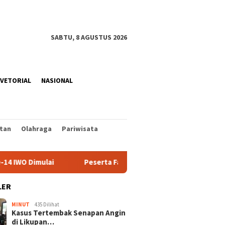
SABTU, 8 AGUSTUS 2026
VETORIAL
NASIONAL
tan
Olahraga
Pariwisata
Dimulai
Peserta Family Day Fun Walk Manado Tukar Samp
LER
MINUT
435 Dilihat
Kasus Tertembak Senapan Angin
di Likupan…