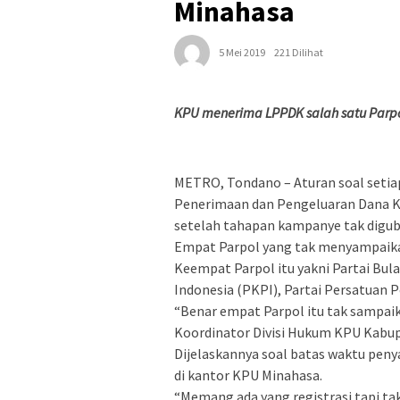
Minahasa
5 Mei 2019
221 Dilihat
KPU menerima LPPDK salah satu Parp
METRO, Tondano – Aturan soal setiap
Penerimaan dan Pengeluaran Dana 
setelah tahapan kampanye tak digub
Empat Parpol yang tak menyampaikan
Keempat Parpol itu yakni Partai Bul
Indonesia (PKPI), Partai Persatuan 
“Benar empat Parpol itu tak sampai
Koordinator Divisi Hukum KPU Kabu
Dijelaskannya soal batas waktu peny
di kantor KPU Minahasa.
“Memang ada yang registrasi tapi 