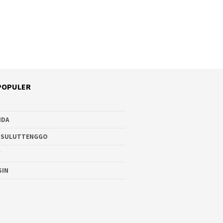
POPULER
NDA
 SULUTTENGGO
W
SIN