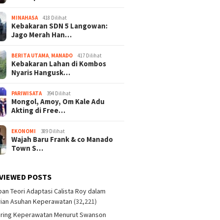
MINAHASA
418 Dilihat
Kebakaran SDN 5 Langowan:
Jago Merah Han…
BERITA UTAMA
,
MANADO
417 Dilihat
Kebakaran Lahan di Kombos
Nyaris Hangusk…
PARIWISATA
394 Dilihat
Mongol, Amoy, Om Kale Adu
Akting di Free…
EKONOMI
389 Dilihat
Wajah Baru Frank & co Manado
Town S…
VIEWED POSTS
an Teori Adaptasi Calista Roy dalam
ian Asuhan Keperawatan
(32,221)
aring Keperawatan Menurut Swanson