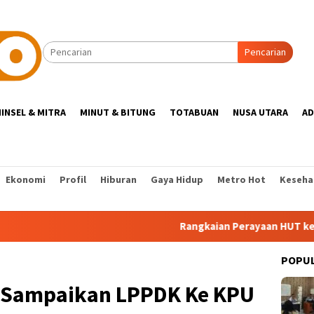
Pencarian
INSEL & MITRA
MINUT & BITUNG
TOTABUAN
NUSA UTARA
AD
Ekonomi
Profil
Hiburan
Gaya Hidup
Metro Hot
Keseha
Rangkaian Perayaan HUT ke-14 IWO 
POPU
 Sampaikan LPPDK Ke KPU