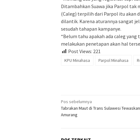
Ditambahkan Suawa jika Parpol tak 
(Caleg) terpilih dari Parpol itu akan
dilantik. Karena aturannya sangat j
sesudah tahapan kampanye.
“Belum tahu apakah ada caleg yang t
melakukan penetapan akan hal terse
Post Views:
221
KPU Minahasa
Parpol Minahasa
R
Navigasi
Pos sebelumnya
Tabrakan Maut di Trans Sulawesi Tewaskan 
pos
Amurang
POS TERKAIT