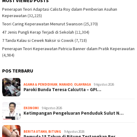
MOST VIEWED POSTS
Penerapan Teori Adaptasi Calista Roy dalam Pemberian Asuhan
Keperawatan
(32,225)
Teori Caring Keperawatan Menurut Swanson
(25,370)
47 Jenis Pungli Kerap Terjadi di Sekolah
(12,304)
7 Tanda Kalau si Cewek Naksir si Cowok
(7,718)
Penerapan Teori Keperawatan Patricia Banner dalam Pratik Keperawatan
(4,984)
POS TERBARU
AGAMA & PENDIDIKAN
,
MANADO
,
OLAHRAGA
9 Agustus 2026
Paroki Bunda Teresa Calcutta – GPI…
EKONOMI
9 Agustus 2026
Ketimpangan Pengeluaran Penduduk Sulut N…
BERITA UTAMA
,
BITUNG
9 Agustus 2026
Pemuda 18 Tahun di Bitung Tertangkap Ber…