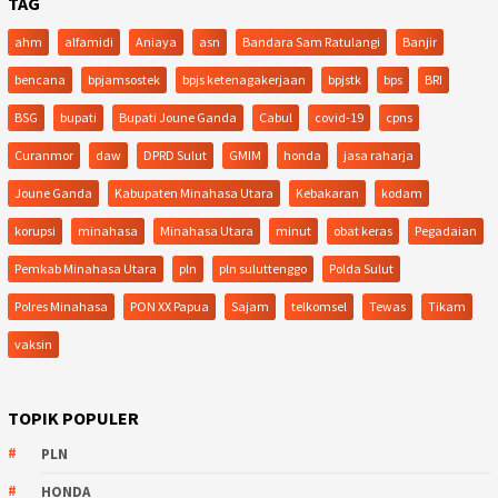
TAG
ahm
alfamidi
Aniaya
asn
Bandara Sam Ratulangi
Banjir
bencana
bpjamsostek
bpjs ketenagakerjaan
bpjstk
bps
BRI
BSG
bupati
Bupati Joune Ganda
Cabul
covid-19
cpns
Curanmor
daw
DPRD Sulut
GMIM
honda
jasa raharja
Joune Ganda
Kabupaten Minahasa Utara
Kebakaran
kodam
korupsi
minahasa
Minahasa Utara
minut
obat keras
Pegadaian
Pemkab Minahasa Utara
pln
pln suluttenggo
Polda Sulut
Polres Minahasa
PON XX Papua
Sajam
telkomsel
Tewas
Tikam
vaksin
TOPIK POPULER
PLN
HONDA