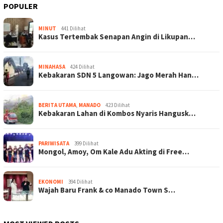
POPULER
MINUT
441 Dilihat
Kasus Tertembak Senapan Angin di Likupan…
MINAHASA
424 Dilihat
Kebakaran SDN 5 Langowan: Jago Merah Han…
BERITA UTAMA
,
MANADO
423 Dilihat
Kebakaran Lahan di Kombos Nyaris Hangusk…
PARIWISATA
399 Dilihat
Mongol, Amoy, Om Kale Adu Akting di Free…
EKONOMI
394 Dilihat
Wajah Baru Frank & co Manado Town S…