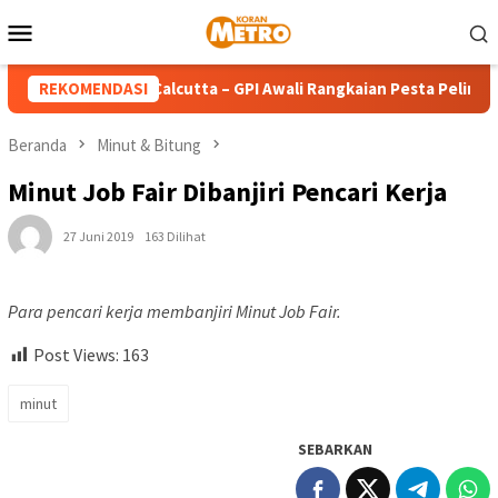
Loncat
Menu
ke
Mobile
konten
i Bunda Teresa Calcutta – GPI Awali Rangkaian Pesta Pelindung 
REKOMENDASI
Beranda
Minut & Bitung
Minut Job Fair Dibanjiri Pencari Kerja
27 Juni 2019
163 Dilihat
Para pencari kerja membanjiri Minut Job Fair.
Post Views:
163
minut
SEBARKAN