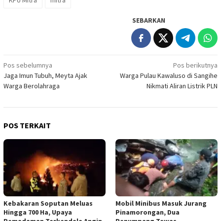
SEBARKAN
Navigasi
Pos sebelumnya
Pos berikutnya
Jaga Imun Tubuh, Meyta Ajak
Warga Pulau Kawaluso di Sangihe
pos
Warga Berolahraga
Nikmati Aliran Listrik PLN
POS TERKAIT
Kebakaran Soputan Meluas
Mobil Minibus Masuk Jurang
Hingga 700 Ha, Upaya
Pinamorongan, Dua
Pemadaman Terkendala Angin
Penumpang Tewas