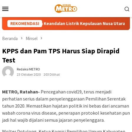
Loncat
Menu
ke
Mobile
konten
ahuna Pastikan Keandalan Listrik Kepulauan Nusa Utara Jelang H
REKOMENDASI
Beranda
Minsel
KPPS dan Pam TPS Harus Siap Dirapid
Test
Redaksi METRO
23 Oktober 2020
203 Dilihat
METRO, Ratahan-
Pencegahan covid19, terus menjadi
perhatian serius dalam penyelenggaraan Pemilihan Serentak
tahun 2020. Memastikan hajatan politik ini bebas dari ancaman
wabah corona virus disease, penerapan protokol kesehatan pun
jadi hal wajib dijalani semua jajaran penyelenggara.
Wolter Dotulong, Ketua Komisi Pemilihan Umum Kabupaten