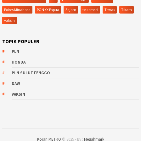
Polres Minahasa
PON XX Papua
Sajam
telkomsel
Tewas
Tikam
vaksin
TOPIK POPULER
PLN
HONDA
PLN SULUTTENGGO
DAW
VAKSIN
Koran METRO
© 2025 - By :
Megahmark