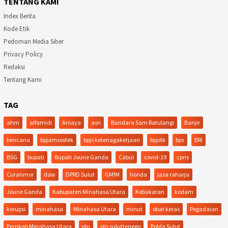
TENTANG KAMI
Index Berita
Kode Etik
Pedoman Media Siber
Privacy Policy
Redaksi
Tentang Kami
TAG
ahm
alfamidi
Aniaya
asn
Bandara Sam Ratulangi
Banjir
bencana
bpjamsostek
bpjs ketenagakerjaan
bpjstk
bps
BRI
BSG
bupati
Bupati Joune Ganda
Cabul
covid-19
cpns
Curanmor
daw
DPRD Sulut
GMIM
honda
jasa raharja
Joune Ganda
Kabupaten Minahasa Utara
Kebakaran
kodam
korupsi
minahasa
Minahasa Utara
minut
obat keras
Pegadaian
Pemkab Minahasa Utara
pln
pln suluttenggo
Polda Sulut