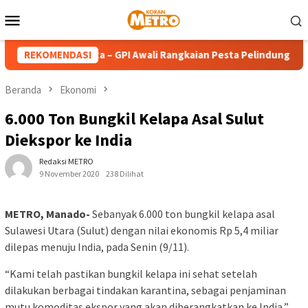
Loncat
Menu
ke
Mobile
konten
Teresa Calcutta – GPI Awali Rangkaian Pesta Pelindung dengan 
REKOMENDASI
Beranda
Ekonomi
6.000 Ton Bungkil Kelapa Asal Sulut
Diekspor ke India
Redaksi METRO
9 November 2020
238 Dilihat
METRO, Manado-
Sebanyak 6.000 ton bungkil kelapa asal
Sulawesi Utara (Sulut) dengan nilai ekonomis Rp 5,4 miliar
dilepas menuju India, pada Senin (9/11).
“Kami telah pastikan bungkil kelapa ini sehat setelah
dilakukan berbagai tindakan karantina, sebagai penjaminan
mutu komoditas ekspor yang akan diberangkatkan ke India,”