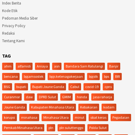
Index Berita
Kode Etik
Pedoman Media Siber
Privacy Policy
Redaksi
Tentang Kami
TAG
ahm
alfamidi
Aniaya
asn
Bandara Sam Ratulangi
Banjir
bencana
bpjamsostek
bpjs ketenagakerjaan
bpjstk
bps
BRI
BSG
bupati
Bupati Joune Ganda
Cabul
covid-19
cpns
Curanmor
daw
DPRD Sulut
GMIM
honda
jasa raharja
Joune Ganda
Kabupaten Minahasa Utara
Kebakaran
kodam
korupsi
minahasa
Minahasa Utara
minut
obat keras
Pegadaian
Pemkab Minahasa Utara
pln
pln suluttenggo
Polda Sulut