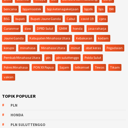
bencana
bpjamsostek
bpjs ketenagakerjaan
bpjstk
bps
BRI
BSG
bupati
Bupati Joune Ganda
Cabul
covid-19
cpns
Curanmor
daw
DPRD Sulut
GMIM
honda
jasa raharja
Joune Ganda
Kabupaten Minahasa Utara
Kebakaran
kodam
korupsi
minahasa
Minahasa Utara
minut
obat keras
Pegadaian
Pemkab Minahasa Utara
pln
pln suluttenggo
Polda Sulut
Polres Minahasa
PON XX Papua
Sajam
telkomsel
Tewas
Tikam
vaksin
TOPIK POPULER
PLN
HONDA
PLN SULUTTENGGO