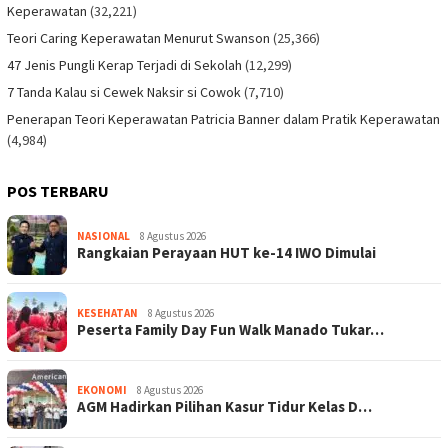
Keperawatan
(32,221)
Teori Caring Keperawatan Menurut Swanson
(25,366)
47 Jenis Pungli Kerap Terjadi di Sekolah
(12,299)
7 Tanda Kalau si Cewek Naksir si Cowok
(7,710)
Penerapan Teori Keperawatan Patricia Banner dalam Pratik Keperawatan
(4,984)
POS TERBARU
NASIONAL
8 Agustus 2026
Rangkaian Perayaan HUT ke-14 IWO Dimulai
KESEHATAN
8 Agustus 2026
Peserta Family Day Fun Walk Manado Tukar…
EKONOMI
8 Agustus 2026
AGM Hadirkan Pilihan Kasur Tidur Kelas D…