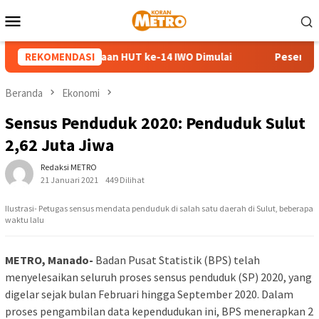
Loncat
Menu
ke
Mobile
konten
angkaian Perayaan HUT ke-14 IWO Dimulai
REKOMENDASI
Peserta Famil
Beranda
Ekonomi
Sensus Penduduk 2020: Penduduk Sulut
2,62 Juta Jiwa
Redaksi METRO
21 Januari 2021
449 Dilihat
Ilustrasi- Petugas sensus mendata penduduk di salah satu daerah di Sulut, beberapa
waktu lalu
METRO, Manado-
Badan Pusat Statistik (BPS) telah
menyelesaikan seluruh proses sensus penduduk (SP) 2020, yang
digelar sejak bulan Februari hingga September 2020. Dalam
proses pengambilan data kependudukan ini, BPS menerapkan 2