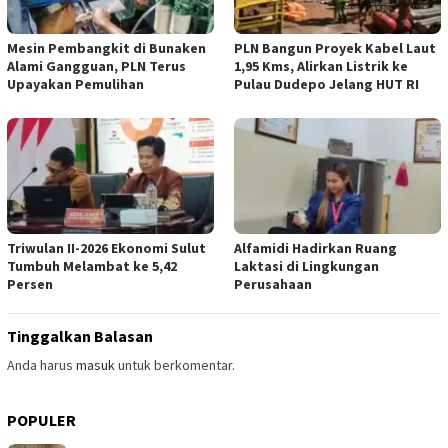
Mesin Pembangkit di Bunaken
PLN Bangun Proyek Kabel Laut
Alami Gangguan, PLN Terus
1,95 Kms, Alirkan Listrik ke
Upayakan Pemulihan
Pulau Dudepo Jelang HUT RI
Triwulan II-2026 Ekonomi Sulut
Alfamidi Hadirkan Ruang
Tumbuh Melambat ke 5,42
Laktasi di Lingkungan
Persen
Perusahaan
Tinggalkan Balasan
Anda harus
masuk
untuk berkomentar.
POPULER