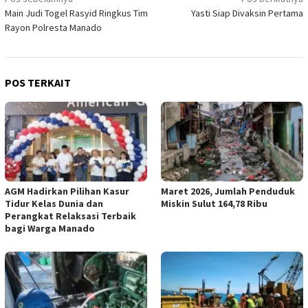
Navigasi
Main Judi Togel Rasyid Ringkus Tim
Yasti Siap Divaksin Pertama
pos
Rayon Polresta Manado
POS TERKAIT
AGM Hadirkan Pilihan Kasur
Maret 2026, Jumlah Penduduk
Tidur Kelas Dunia dan
Miskin Sulut 164,78 Ribu
Perangkat Relaksasi Terbaik
bagi Warga Manado