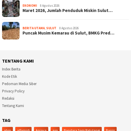
EKONOMI
8 Agustus 2026
Maret 2026, Jumlah Penduduk Miskin Sulut…
BERITA UTAMA
,
SULUT
8 Agustus 2026
Puncak Musim Kemarau di Sulut, BMKG Pred…
TENTANG KAMI
Index Berita
Kode Etik
Pedoman Media Siber
Privacy Policy
Redaksi
Tentang Kami
TAG
ahm
alfamidi
Aniaya
asn
Bandara Sam Ratulangi
Banjir