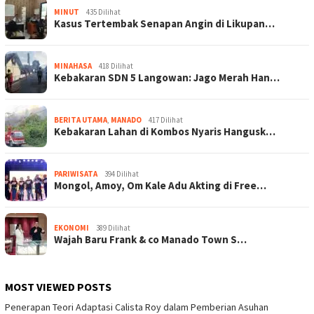
MINUT
435 Dilihat
Kasus Tertembak Senapan Angin di Likupan…
MINAHASA
418 Dilihat
Kebakaran SDN 5 Langowan: Jago Merah Han…
BERITA UTAMA
,
MANADO
417 Dilihat
Kebakaran Lahan di Kombos Nyaris Hangusk…
PARIWISATA
394 Dilihat
Mongol, Amoy, Om Kale Adu Akting di Free…
EKONOMI
389 Dilihat
Wajah Baru Frank & co Manado Town S…
MOST VIEWED POSTS
Penerapan Teori Adaptasi Calista Roy dalam Pemberian Asuhan