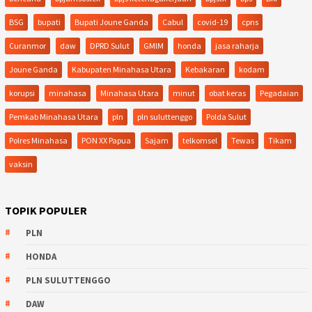
BSG
bupati
Bupati Joune Ganda
Cabul
covid-19
cpns
Curanmor
daw
DPRD Sulut
GMIM
honda
jasa raharja
Joune Ganda
Kabupaten Minahasa Utara
Kebakaran
kodam
korupsi
minahasa
Minahasa Utara
minut
obat keras
Pegadaian
Pemkab Minahasa Utara
pln
pln suluttenggo
Polda Sulut
Polres Minahasa
PON XX Papua
Sajam
telkomsel
Tewas
Tikam
vaksin
TOPIK POPULER
PLN
HONDA
PLN SULUTTENGGO
DAW