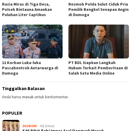
Razia Miras di Tiga Desa,
Resmob Polda Sulut Ciduk Pria
Polsek Bintauna Amankan
Pemilik Bengkel Senapan Angin
Puluhan Liter Captikus
di Dumoga
11 Korban Luka-luka
PT BDL Siapkan Langkah
Pascabentrok Antarwarga di
Hukum Terkait Pemberitaan di
Dumoga
Salah Satu Media Online
Tinggalkan Balasan
Anda harus
masuk
untuk berkomentar.
POPULER
EKONOMI
431 Dilihat
546 Bibit Babi Impor Asal Denmark Masuk …