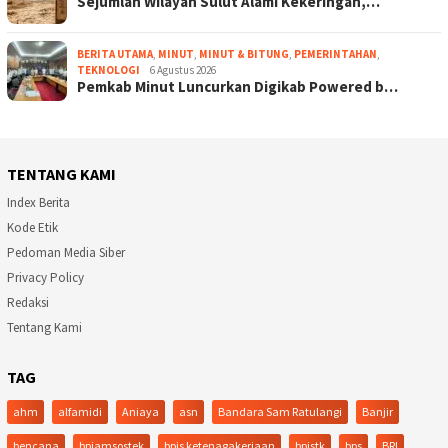
Sejumlah Wilayah Sulut Alami Kekeringan,…
BERITA UTAMA
,
MINUT
,
MINUT & BITUNG
,
PEMERINTAHAN
,
TEKNOLOGI
6 Agustus 2026
Pemkab Minut Luncurkan Digikab Powered b…
TENTANG KAMI
Index Berita
Kode Etik
Pedoman Media Siber
Privacy Policy
Redaksi
Tentang Kami
TAG
ahm
alfamidi
Aniaya
asn
Bandara Sam Ratulangi
Banjir
bencana
bpjamsostek
bpjs ketenagakerjaan
bpjstk
bps
BRI