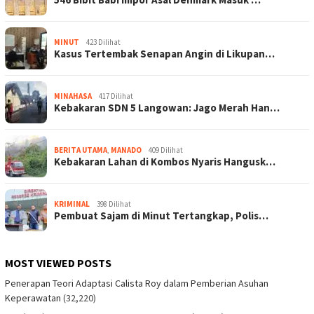
MINUT
423 Dilihat
Kasus Tertembak Senapan Angin di Likupan…
MINAHASA
417 Dilihat
Kebakaran SDN 5 Langowan: Jago Merah Han…
BERITA UTAMA
,
MANADO
409 Dilihat
Kebakaran Lahan di Kombos Nyaris Hangusk…
KRIMINAL
398 Dilihat
Pembuat Sajam di Minut Tertangkap, Polis…
MOST VIEWED POSTS
Penerapan Teori Adaptasi Calista Roy dalam Pemberian Asuhan
Keperawatan
(32,220)