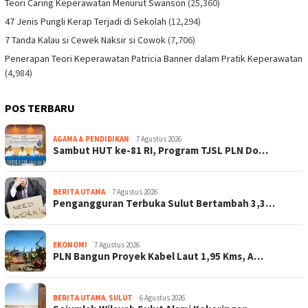
Teori Caring Keperawatan Menurut Swanson
(25,360)
47 Jenis Pungli Kerap Terjadi di Sekolah
(12,294)
7 Tanda Kalau si Cewek Naksir si Cowok
(7,706)
Penerapan Teori Keperawatan Patricia Banner dalam Pratik Keperawatan
(4,984)
POS TERBARU
AGAMA & PENDIDIKAN
7 Agustus 2026
Sambut HUT ke-81 RI, Program TJSL PLN Do…
BERITA UTAMA
7 Agustus 2026
Pengangguran Terbuka Sulut Bertambah 3,3…
EKONOMI
7 Agustus 2026
PLN Bangun Proyek Kabel Laut 1,95 Kms, A…
BERITA UTAMA
,
SULUT
6 Agustus 2026