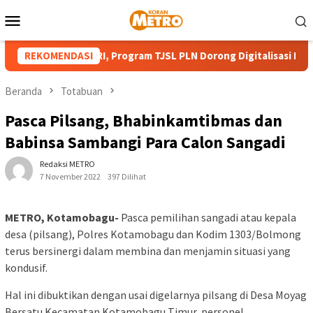
Loncat
Menu
ke
Mobile
konten
ut HUT ke-81 RI, Program TJSL PLN Dorong Digitalisasi Pendidika
REKOMENDASI
Beranda
Totabuan
Pasca Pilsang, Bhabinkamtibmas dan
Babinsa Sambangi Para Calon Sangadi
Redaksi METRO
7 November 2022
397 Dilihat
METRO, Kotamobagu-
Pasca pemilihan sangadi atau kepala
desa (pilsang), Polres Kotamobagu dan Kodim 1303/Bolmong
terus bersinergi dalam membina dan menjamin situasi yang
kondusif.
Hal ini dibuktikan dengan usai digelarnya pilsang di Desa Moyag
Bersatu Kecamatan Kotamobagu Timur, personel