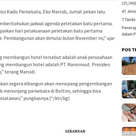
(25,366
ui Kadis Pariwisata, Eko Marsidi, Jumat pekan lalu.
47 Jeni
7 Tanda
emberitahukan jadwal agenda peletakan batu pertama.
Penerap
paikan hari pelaksanaan peletakan batu pertama
dalam P
. Pembangunan akan dimulai bulan November ini,” ujar
POS T
g membangun hotel tersebut adalah anak perusahaan
ang membangun hotel adalah PT. Ranomout. Presiden
,” terang Marsidi.
ng akan segera dibangun akan menopang pengembangan
tuk menunjang pariwisata di Boltim, sehingga bisa
satawan,” pungkasnya.(*/ktr/kg)
SEBARKAN