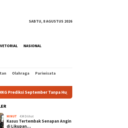
SABTU, 8 AGUSTUS 2026
VETORIAL
NASIONAL
tan
Olahraga
Pariwisata
iksi September Tanpa Hujan
Mesin Pembangkit di Bunake
LER
MINUT
434 Dilihat
Kasus Tertembak Senapan Angin
di Likupan…