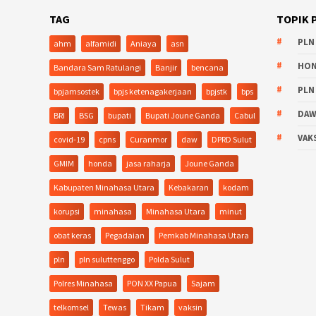
TAG
TOPIK 
PLN
ahm
alfamidi
Aniaya
asn
HO
Bandara Sam Ratulangi
Banjir
bencana
PLN
bpjamsostek
bpjs ketenagakerjaan
bpjstk
bps
DA
BRI
BSG
bupati
Bupati Joune Ganda
Cabul
VAK
covid-19
cpns
Curanmor
daw
DPRD Sulut
GMIM
honda
jasa raharja
Joune Ganda
Kabupaten Minahasa Utara
Kebakaran
kodam
korupsi
minahasa
Minahasa Utara
minut
obat keras
Pegadaian
Pemkab Minahasa Utara
pln
pln suluttenggo
Polda Sulut
Polres Minahasa
PON XX Papua
Sajam
telkomsel
Tewas
Tikam
vaksin