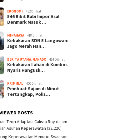
EKONOMI
432 Dilihat
546 Bibit Babi Impor Asal
Denmark Masuk …
MINAHASA
418 Dilihat
Kebakaran SDN 5 Langowan:
Jago Merah Han…
BERITA UTAMA
,
MANADO
414 Dilihat
Kebakaran Lahan di Kombos
Nyaris Hangusk…
KRIMINAL
400 Dilihat
Pembuat Sajam di Minut
Tertangkap, Polis…
VIEWED POSTS
an Teori Adaptasi Calista Roy dalam
ian Asuhan Keperawatan
(32,220)
aring Keperawatan Menurut Swanson