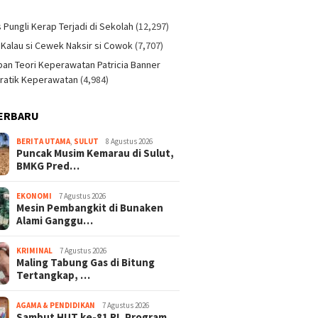
)
s Pungli Kerap Terjadi di Sekolah
(12,297)
 Kalau si Cewek Naksir si Cowok
(7,707)
an Teori Keperawatan Patricia Banner
ratik Keperawatan
(4,984)
ERBARU
BERITA UTAMA
,
SULUT
8 Agustus 2026
Puncak Musim Kemarau di Sulut,
BMKG Pred…
EKONOMI
7 Agustus 2026
Mesin Pembangkit di Bunaken
Alami Ganggu…
KRIMINAL
7 Agustus 2026
Maling Tabung Gas di Bitung
Tertangkap, …
AGAMA & PENDIDIKAN
7 Agustus 2026
Sambut HUT ke-81 RI, Program