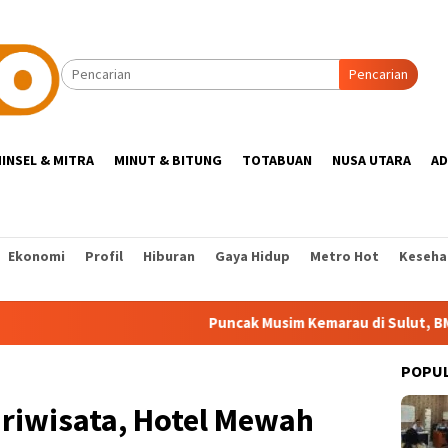
Pencarian
INSEL & MITRA
MINUT & BITUNG
TOTABUAN
NUSA UTARA
AD
Ekonomi
Profil
Hiburan
Gaya Hidup
Metro Hot
Keseha
Puncak Musim Kemarau di Sulut, BMKG Pred
POPU
ariwisata, Hotel Mewah