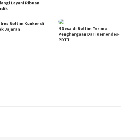
langi Layani Ribuan
udik
lres Boltim Kunker di
4 Desa di Boltim Terima
ek Jajaran
Penghargaan Dari Kemendes-
PDTT