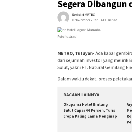
Segera Dibangun d
Redaksi METRO
8 November 2022
413 Dilihat
Foto ilustrasi.
METRO, Tutuyan-
Ada kabar gembira
dari sejumlah investor yang melirik 
Sulut, yakni PT. Natural Gemilang E
Dalam waktu dekat, proses peletaka
BACAAN LAINNYA
Okupansi Hotel Bintang
Ar
Sulut Capai 44 Persen, Turis
Me
Eropa Paling Lama Menginap
Ro
Pe