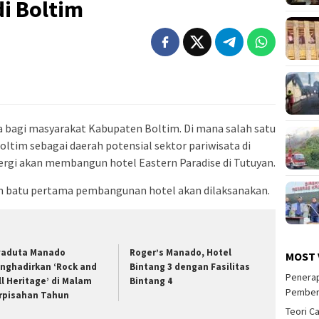
i Boltim
 bagi masyarakat Kabupaten Boltim. Di mana salah satu
Boltim sebagai daerah potensial sektor pariwisata di
nergi akan membangun hotel Eastern Paradise di Tutuyan.
n batu pertama pembangunan hotel akan dilaksanakan.
yaduta Manado
Roger’s Manado, Hotel
MOST 
nghadirkan ‘Rock and
Bintang 3 dengan Fasilitas
Penerap
ll Heritage’ di Malam
Bintang 4
Pember
rpisahan Tahun
Teori C