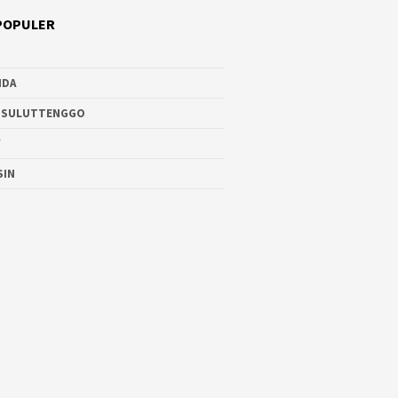
POPULER
NDA
 SULUTTENGGO
W
SIN