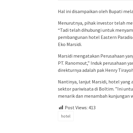
Hal ini disampaikan oleh Bupati melal
Menurutnya, pihak investor telah m
“Tadi telah dihubungi untuk menyam
pembangunan hotel Eastern Paradise
Eko Marsidi.
Marsidi mengatakan Perusahaan yan
PT. Ranomout,” Induk perusahaan y
direkturnya adalah pak Henry Tirayoh
Nantinya, lanjut Marsidi, hotel ya
sektor pariwisata di Boltim. ”Ini un
menarik dan menambah kunjungan wi
Post Views:
413
hotel