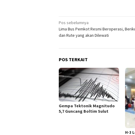
Navigasi
Pos sebelumnya
Lima Bus Pemkot Resmi Beroperasi, Berik
pos
dan Rute yang akan Dilewati
POS TERKAIT
Gempa Tektonik Magnitudo
5,7 Guncang Boltim Sulut
H-3 