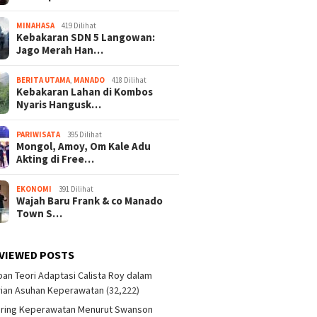
MINAHASA
419 Dilihat
Kebakaran SDN 5 Langowan:
Jago Merah Han…
BERITA UTAMA
,
MANADO
418 Dilihat
Kebakaran Lahan di Kombos
Nyaris Hangusk…
PARIWISATA
395 Dilihat
Mongol, Amoy, Om Kale Adu
Akting di Free…
EKONOMI
391 Dilihat
Wajah Baru Frank & co Manado
Town S…
VIEWED POSTS
an Teori Adaptasi Calista Roy dalam
ian Asuhan Keperawatan
(32,222)
aring Keperawatan Menurut Swanson