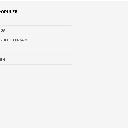
POPULER
NDA
 SULUTTENGGO
W
SIN