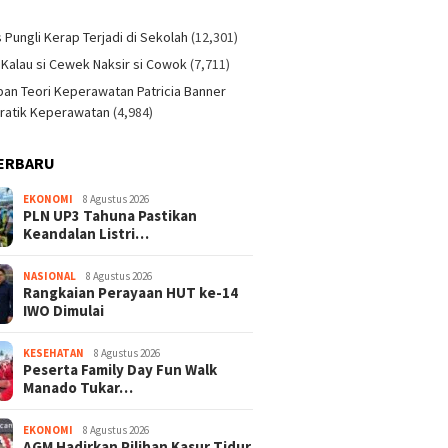
)
s Pungli Kerap Terjadi di Sekolah
(12,301)
 Kalau si Cewek Naksir si Cowok
(7,711)
an Teori Keperawatan Patricia Banner
ratik Keperawatan
(4,984)
ERBARU
EKONOMI
8 Agustus 2026
PLN UP3 Tahuna Pastikan
Keandalan Listri…
NASIONAL
8 Agustus 2026
Rangkaian Perayaan HUT ke-14
IWO Dimulai
KESEHATAN
8 Agustus 2026
Peserta Family Day Fun Walk
Manado Tukar…
EKONOMI
8 Agustus 2026
AGM Hadirkan Pilihan Kasur Tidur