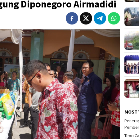
Agung Diponegoro Airmadidi
MOST 
Penerap
Pember
Teori C