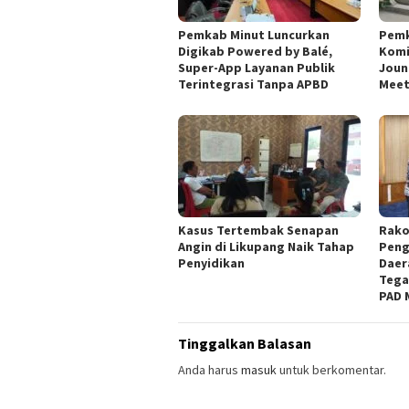
Pemkab Minut Luncurkan
Pemk
Digikab Powered by Balé,
Komi
Super-App Layanan Publik
Joun
Terintegrasi Tanpa APBD
Meet
Kasus Tertembak Senapan
Rako
Angin di Likupang Naik Tahap
Peng
Penyidikan
Daer
Tega
PAD 
Tinggalkan Balasan
Anda harus
masuk
untuk berkomentar.