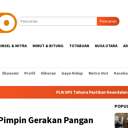
Pencarian
INSEL & MITRA
MINUT & BITUNG
TOTABUAN
NUSA UTARA
AD
Ekonomi
Profil
Hiburan
Gaya Hidup
Metro Hot
Keseha
PLN UP3 Tahuna Pastikan Keandalan Listrik Kepul
POPU
 Pimpin Gerakan Pangan