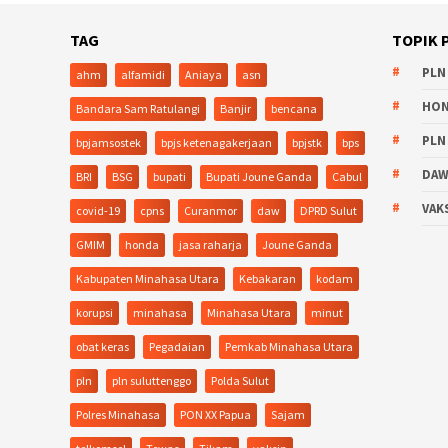
TAG
TOPIK 
PLN
ahm
alfamidi
Aniaya
asn
HO
Bandara Sam Ratulangi
Banjir
bencana
PLN
bpjamsostek
bpjs ketenagakerjaan
bpjstk
bps
DA
BRI
BSG
bupati
Bupati Joune Ganda
Cabul
VAK
covid-19
cpns
Curanmor
daw
DPRD Sulut
GMIM
honda
jasa raharja
Joune Ganda
Kabupaten Minahasa Utara
Kebakaran
kodam
korupsi
minahasa
Minahasa Utara
minut
obat keras
Pegadaian
Pemkab Minahasa Utara
pln
pln suluttenggo
Polda Sulut
Polres Minahasa
PON XX Papua
Sajam