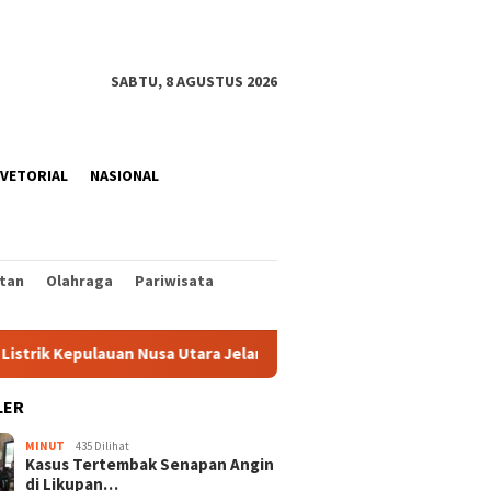
SABTU, 8 AGUSTUS 2026
VETORIAL
NASIONAL
tan
Olahraga
Pariwisata
auan Nusa Utara Jelang HUT ke-81 RI
Rangkaian Perayaan
LER
MINUT
435 Dilihat
Kasus Tertembak Senapan Angin
di Likupan…