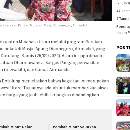
(25,369
47 Jeni
7 Tanda
an Gerakan Pangan Murah di Masjid Diponogoro, Airmadidi.
Penerap
dalam P
abupaten Minahasa Utara melalui program Gerakan
POS T
 pokok di Masjid Agung Diponegoro, Airmadidi, yang
a Dotulung,
Kamis (26/09/2024).
Acara ini juga dihadiri
satuan Dharmawanita, Satgas Pangan, perwakilan
an (mewakili), dan Camat Airmadidi.
a Dotulung menjelaskan bahwa kegiatan ini merupakan
lawesi Utara. Tujuannya adalah untuk memberikan akses
n harga yang jauh lebih terjangkau dibandingkan
mkab Minut Gelar
Pemkab Minut Salurkan