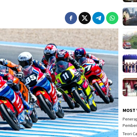
MOST 
Penerap
Pember
Teori C