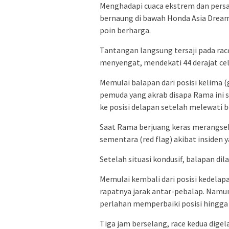
Menghadapi cuaca ekstrem dan persa
bernaung di bawah Honda Asia Drea
poin berharga.
Tantangan langsung tersaji pada rac
menyengat, mendekati 44 derajat cel
Memulai balapan dari posisi kelima (gr
pemuda yang akrab disapa Rama ini s
ke posisi delapan setelah melewati 
Saat Rama berjuang keras merangsek
sementara (red flag) akibat insiden 
Setelah situasi kondusif, balapan di
Memulai kembali dari posisi kedelap
rapatnya jarak antar-pebalap. Namun
perlahan memperbaiki posisi hingga a
Tiga jam berselang, race kedua digel