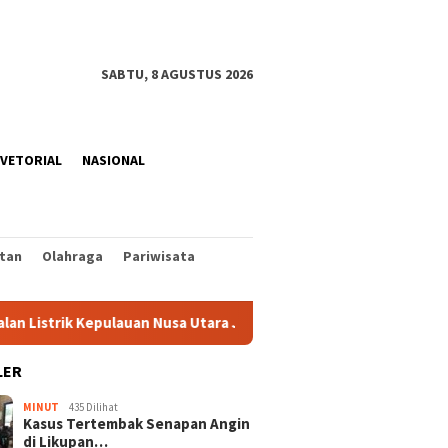
SABTU, 8 AGUSTUS 2026
VETORIAL
NASIONAL
tan
Olahraga
Pariwisata
lauan Nusa Utara Jelang HUT ke-81 RI
Rangkaian Perayaa
LER
MINUT
435 Dilihat
Kasus Tertembak Senapan Angin
di Likupan…