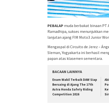
PEBALAP
muda berbakat binaan PT 
Ramadhipa, sukses menunjukkan men
lanjutan ajang FIM Moto3 Junior Wo
Mengaspal di Circuito de Jerez – Áng
Sleman, Yogyakarta ini berhasil me
papan atas klasemen sementara.
BACAAN LAINNYA
Enam Wakil Terbaik DAW Siap
Ab
Bersaing di Ajang The 17th
Po
Astra Honda Safety Riding
Ke
Competition 2026
Si