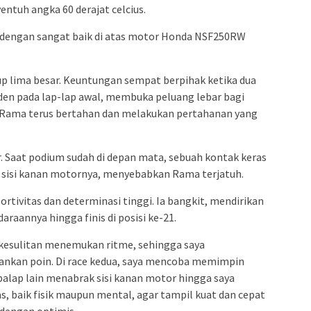
entuh angka 60 derajat celcius.
t dengan sangat baik di atas motor Honda NSF250RW
rup lima besar. Keuntungan sempat berpihak ketika dua
den pada lap-lap awal, membuka peluang lebar bagi
ama terus bertahan dan melakukan pertahanan yang
r. Saat podium sudah di depan mata, sebuah kontak keras
k sisi kanan motornya, menyebabkan Rama terjatuh.
tivitas dan determinasi tinggi. Ia bangkit, mendirikan
aannya hingga finis di posisi ke-21.
a kesulitan menemukan ritme, sehingga saya
kan poin. Di race kedua, saya mencoba memimpin
pebalap lain menabrak sisi kanan motor hingga saya
as, baik fisik maupun mental, agar tampil kuat dan cepat
dengan optimis.