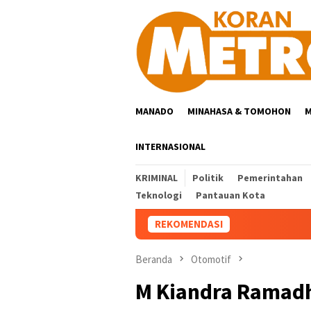
Loncat
ke
konten
MANADO
MINAHASA & TOMOHON
M
INTERNASIONAL
KRIMINAL
Politik
Pemerintahan
Teknologi
Pantauan Kota
REKOMENDASI
Beranda
Otomotif
M Kiandra Ramadh