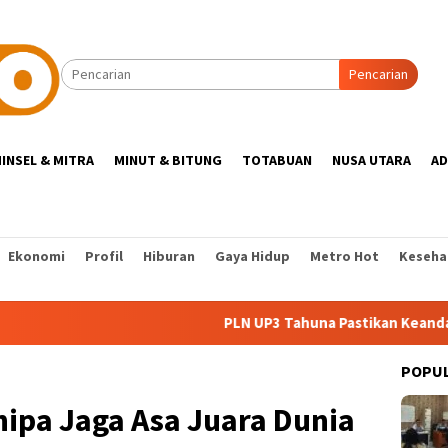
Pencarian
INSEL & MITRA
MINUT & BITUNG
TOTABUAN
NUSA UTARA
AD
Ekonomi
Profil
Hiburan
Gaya Hidup
Metro Hot
Keseha
PLN UP3 Tahuna Pastikan Keandalan Listrik Kepu
POPU
ipa Jaga Asa Juara Dunia