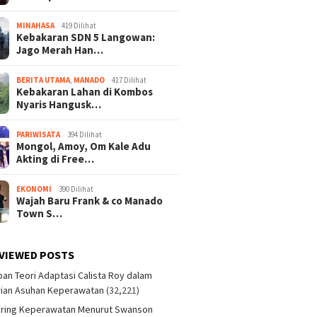
MINAHASA
419 Dilihat
Kebakaran SDN 5 Langowan:
Jago Merah Han…
BERITA UTAMA
,
MANADO
417 Dilihat
Kebakaran Lahan di Kombos
Nyaris Hangusk…
PARIWISATA
394 Dilihat
Mongol, Amoy, Om Kale Adu
Akting di Free…
EKONOMI
390 Dilihat
Wajah Baru Frank & co Manado
Town S…
VIEWED POSTS
an Teori Adaptasi Calista Roy dalam
ian Asuhan Keperawatan
(32,221)
aring Keperawatan Menurut Swanson