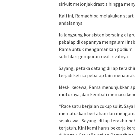
sirkuit melonjak drastis hingga meny
Kali ini, Ramadhipa melakukan star
andalannya.
Ia langsung konsisten bersaing di g
pebalap di depannya mengalami insi
Rama untuk mengamankan podium. R
solid dari gempuran rival-rivalnya.
Sayang, petaka datang di lap terakhi
terjadi ketika pebalap lain menabra
Meski kecewa, Rama menunjukkan spor
motornya, dan kembali memacu kendar
“Race satu berjalan cukup sulit. Say
memutuskan bertahan dan mengaman
sejak awal. Sayang, di lap terakhir 
terjatuh. Kini kami harus bekerja ker
di Magny-Cours,” ungkap Ramadhipa 