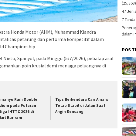
(25,368
47 Jeni
7 Tanda
Penerap
Astra Honda Motor (AHM), Muhammad Kiandra
dalam P
talitas petarung dan performa kompetitif dalam
rld Championship.
POS T
el Nieto, Spanyol, pada Minggu (5/7/2026), pebalap asal
ngamankan poin krusial demi menjaga peluangnya di
imanyu Raih Double
Tips Berkendara Cari Aman:
dium pada Putaran
Tetap Stabil di Jalan Saat
tiga IHTTC 2026 di
Angin Kencang
rkut Buriram