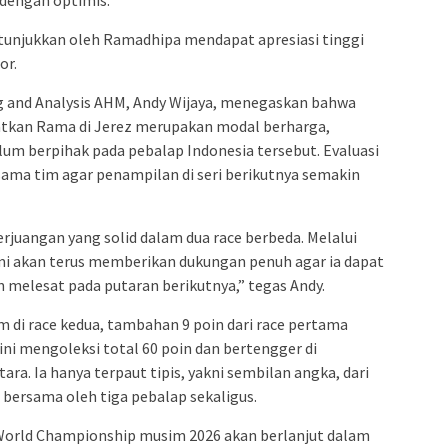
unjukkan oleh Ramadhipa mendapat apresiasi tinggi
or.
 and Analysis AHM, Andy Wijaya, menegaskan bahwa
atkan Rama di Jerez merupakan modal berharga,
elum berpihak pada pebalap Indonesia tersebut. Evaluasi
ama tim agar penampilan di seri berikutnya semakin
angan yang solid dalam dua race berbeda. Melalui
mi akan terus memberikan dukungan penuh agar ia dapat
 melesat pada putaran berikutnya,” tegas Andy.
 di race kedua, tambahan 9 poin dari race pertama
ini mengoleksi total 60 poin dan bertengger di
a. Ia hanya terpaut tipis, yakni sembilan angka, dari
i bersama oleh tiga pebalap sekaligus.
World Championship musim 2026 akan berlanjut dalam