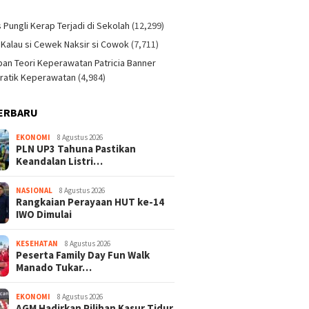
)
s Pungli Kerap Terjadi di Sekolah
(12,299)
 Kalau si Cewek Naksir si Cowok
(7,711)
an Teori Keperawatan Patricia Banner
ratik Keperawatan
(4,984)
ERBARU
EKONOMI
8 Agustus 2026
PLN UP3 Tahuna Pastikan
Keandalan Listri…
NASIONAL
8 Agustus 2026
Rangkaian Perayaan HUT ke-14
IWO Dimulai
KESEHATAN
8 Agustus 2026
Peserta Family Day Fun Walk
Manado Tukar…
EKONOMI
8 Agustus 2026
AGM Hadirkan Pilihan Kasur Tidur