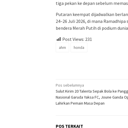
tiga pekan ke depan sebelum memasu
Putaran keempat dijadwalkan berlang
24–26 Juli 2026, di mana Ramadhipa
bendera Merah Putih di podium dunia.
Post Views:
231
ahm
honda
Navigasi
Pos sebelumnya
Sulut Kirim 20 Talenta Sepak Bola ke Pang
pos
Nasional Garuda Yaksa FC, Joune Ganda Op
Lahirkan Pemain Masa Depan
POS TERKAIT