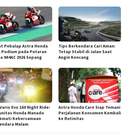
t Pebalap Astra Honda
Tips Berkendara Cari Aman:
k Podium pada Putaran
Tetap Stabil di Jalan Saat
a IM4AC 2026 Sepang
Angin Kencang
Vario Evo 160 Night Ride:
Astra Honda Care Siap Temani
nitas Honda Manado
Perjalanan Konsumen Kembali
kmati Kebersamaan
ke Rutinitas
endara Malam