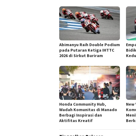
Abimanyu Raih Double Podium
Empa
pada Putaran Ketiga IHTTC
Bidi
2026 di Sirkut Buriram
Kedu
Honda Community Hub,
New 
Wadah Komunitas di Manado
Komu
Berbagi Inspirasi dan
Meni
Aktifitas Kreatif
Berk