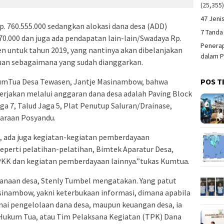
(25,355
47 Jeni
p. 760.555.000 sedangkan alokasi dana desa (ADD)
7 Tanda
0.000 dan juga ada pendapatan lain-lain/Swadaya Rp.
Penerap
n untuk tahun 2019, yang nantinya akan dibelanjakan
dalam P
uan sebagaimana yang sudah dianggarkan.
umTua Desa Tewasen, Jantje Masinambow, bahwa
POS T
kerjakan melalui anggaran dana desa adalah Paving Block
aga 7, Talud Jaga 5, Plat Penutup Saluran/Drainase,
garaan Posyandu.
, ada juga kegiatan-kegiatan pemberdayaan
eperti pelatihan-pelatihan, Bimtek Aparatur Desa,
KK dan kegiatan pemberdayaan lainnya.”tukas Kumtua.
canaan desa, Stenly Tumbel mengatakan. Yang patut
sinambow, yakni keterbukaan informasi, dimana apabila
nai pengelolaan dana desa, maupun keuangan desa, ia
ukum Tua, atau Tim Pelaksana Kegiatan (TPK) Dana