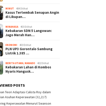
MINUT
404 Dilihat
Kasus Tertembak Senapan Angin
di Likupan…
MINAHASA
403 Dilihat
Kebakaran SDN 5 Langowan:
Jago Merah Han…
EKONOMI
403 Dilihat
PLN UP3 Gorontalo Sambung
Listrik 1.385 …
BERITA UTAMA
,
MANADO
402 Dilihat
Kebakaran Lahan di Kombos
Nyaris Hangusk…
VIEWED POSTS
an Teori Adaptasi Calista Roy dalam
ian Asuhan Keperawatan
(32,217)
aring Keperawatan Menurut Swanson