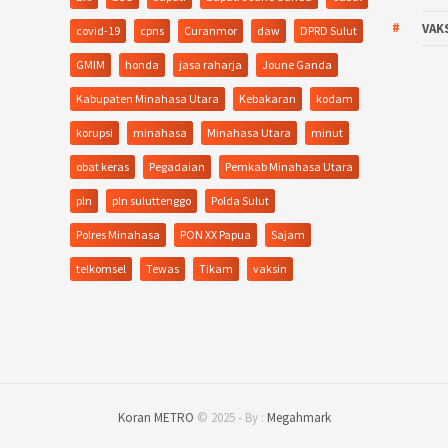
VAK
covid-19
cpns
Curanmor
daw
DPRD Sulut
GMIM
honda
jasa raharja
Joune Ganda
Kabupaten Minahasa Utara
Kebakaran
kodam
korupsi
minahasa
Minahasa Utara
minut
obat keras
Pegadaian
Pemkab Minahasa Utara
pln
pln suluttenggo
Polda Sulut
Polres Minahasa
PON XX Papua
Sajam
telkomsel
Tewas
Tikam
vaksin
Koran METRO
© 2025 - By :
Megahmark