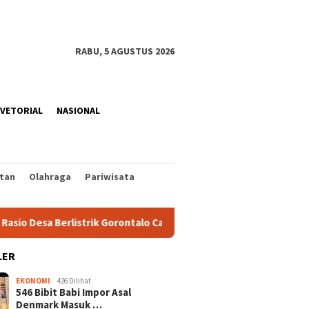
RABU, 5 AGUSTUS 2026
VETORIAL
NASIONAL
tan
Olahraga
Pariwisata
Berlistrik Gorontalo Capai 100 Persen
Gempa Kuat M6,4 
LER
EKONOMI
426 Dilihat
546 Bibit Babi Impor Asal
Denmark Masuk …