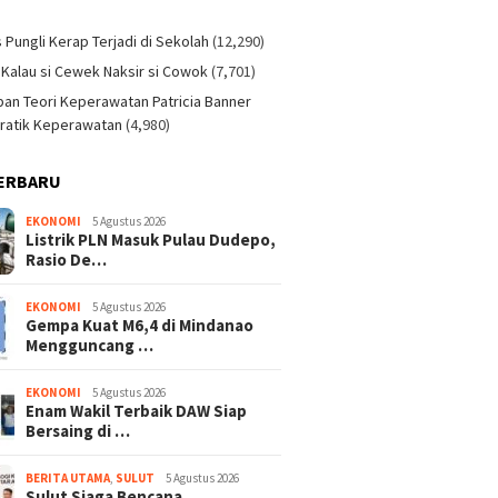
)
s Pungli Kerap Terjadi di Sekolah
(12,290)
 Kalau si Cewek Naksir si Cowok
(7,701)
an Teori Keperawatan Patricia Banner
ratik Keperawatan
(4,980)
ERBARU
EKONOMI
5 Agustus 2026
Listrik PLN Masuk Pulau Dudepo,
Rasio De…
EKONOMI
5 Agustus 2026
Gempa Kuat M6,4 di Mindanao
Mengguncang …
EKONOMI
5 Agustus 2026
Enam Wakil Terbaik DAW Siap
Bersaing di …
BERITA UTAMA
,
SULUT
5 Agustus 2026
Sulut Siaga Bencana