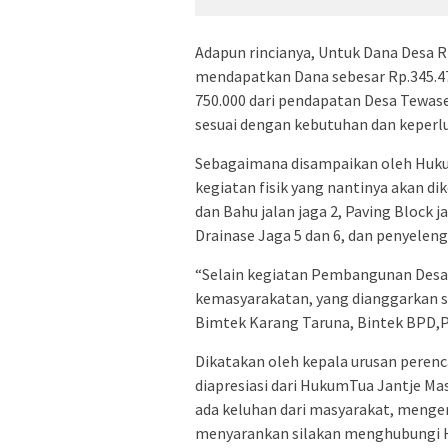
Adapun rincianya, Untuk Dana Desa R
mendapatkan Dana sebesar Rp.345.47
750.000 dari pendapatan Desa Tewase
sesuai dengan kebutuhan dan keperl
Sebagaimana disampaikan oleh Huk
kegiatan fisik yang nantinya akan di
dan Bahu jalan jaga 2, Paving Block j
Drainase Jaga 5 dan 6, dan penyelen
“Selain kegiatan Pembangunan Desa
kemasyarakatan, yang dianggarkan s
Bimtek Karang Taruna, Bintek BPD,P
Dikatakan oleh kepala urusan peren
diapresiasi dari HukumTua Jantje Ma
ada keluhan dari masyarakat, menge
menyarankan silakan menghubungi H