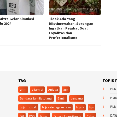
Mitra Gelar Simulasi
Tidak Ada Yang
lu 2024
Diistimewakan, Sorongan
Ingatkan Pejabat Soal
Loyalitas dan
Profesionalisme
TAG
TOPIK 
PLN
ahm
alfamidi
Aniaya
asn
HO
Bandara Sam Ratulangi
Banjir
bencana
PLN
bpjamsostek
bpjs ketenagakerjaan
bpjstk
bps
DA
BRI
BSG
bupati
Bupati Joune Ganda
Cabul