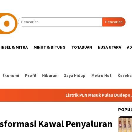
Pencarian
INSEL & MITRA
MINUT & BITUNG
TOTABUAN
NUSA UTARA
AD
Ekonomi
Profil
Hiburan
Gaya Hidup
Metro Hot
Keseha
Listrik PLN Masuk Pulau Dudepo, Rasio Desa 
POPU
sformasi Kawal Penyaluran