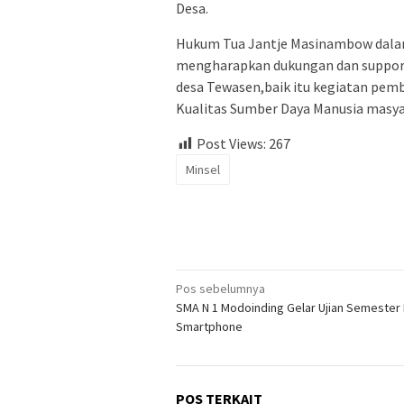
Desa.
Hukum Tua Jantje Masinambow dala
mengharapkan dukungan dan support
desa Tewasen,baik itu kegiatan pem
Kualitas Sumber Daya Manusia masy
Post Views:
267
Minsel
Navigasi
Pos sebelumnya
SMA N 1 Modoinding Gelar Ujian Semester
pos
Smartphone
POS TERKAIT