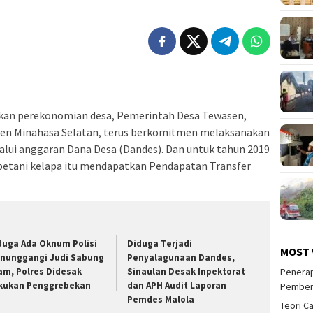
an perekonomian desa, Pemerintah Desa Tewasen,
en Minahasa Selatan, terus berkomitmen melaksanakan
alui anggaran Dana Desa (Dandes). Dan untuk tahun 2019
s petani kelapa itu mendapatkan Pendapatan Transfer
duga Ada Oknum Polisi
Diduga Terjadi
MOST 
nunggangi Judi Sabung
Penyalagunaan Dandes,
Penerap
am, Polres Didesak
Sinaulan Desak Inpektorat
kukan Penggrebekan
dan APH Audit Laporan
Pember
Pemdes Malola
Teori C