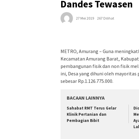
Dandes Tewasen
27 Mei 2019
267 Dilihat
METRO, Amurang – Guna meningkatk
Kecamatan Amurang Barat, Kabupat
pembangunan fisik dan non fisik mel
ini, Desa yang dihuni oleh mayorita
sebesar Rp.1.126.775.000.
BACAAN LAINNYA
Sahabat RMT Terus Gelar
Di
Klinik Pertanian dan
Me
Pembagian Bibit
Ay
La