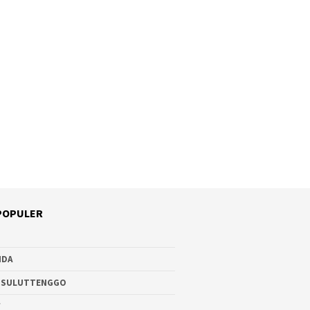
POPULER
NDA
 SULUTTENGGO
W