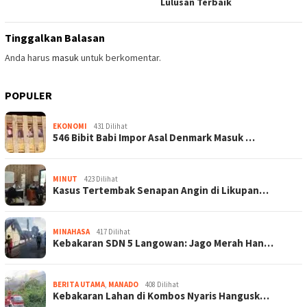
Lulusan Terbaik
Tinggalkan Balasan
Anda harus
masuk
untuk berkomentar.
POPULER
EKONOMI
431 Dilihat
546 Bibit Babi Impor Asal Denmark Masuk …
MINUT
423 Dilihat
Kasus Tertembak Senapan Angin di Likupan…
MINAHASA
417 Dilihat
Kebakaran SDN 5 Langowan: Jago Merah Han…
BERITA UTAMA
,
MANADO
408 Dilihat
Kebakaran Lahan di Kombos Nyaris Hangusk…