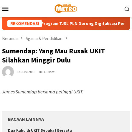
Loncat
Menu
ke
Mobile
konten
HUT ke-81 RI, Program TJSL PLN Dorong Digitalisasi Pendidikan 
REKOMENDASI
Beranda
Agama & Pendidikan
Sumendap: Yang Mau Rusak UKIT
Silahkan Minggir Dulu
13 Juni 2019
181 Dilihat
James Sumendap bersama petinggi UKIT.
BACAAN LAINNYA
Dua Kubu di UKIT Sepakat Bersatu