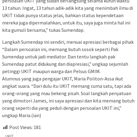
persoalan UKIT yang sudah berlangsung selama kurun waktu
13 tahun. Ingat, 13 tahun adik-adik kita yang menimbah ilmu di
UKIT tidak punya status jelas, bahkan status kependetaan
mereka juga dipermalahkan, untuk itu, saya juga minta hal ini
kita gumuli bersama,” tukas Sumendap.
Langkah Sumendap ini sendiri, menuai apresiasi berbagai pihak
“Dalam persoalan ini, memang butuh sosok seperti Pak
Sumendap untuk jadi mediator. Dan tentu langkah pak
Sumendap patut didukung dan diapresiasi,” ungkap sejumlah
petinggi UKIT maupun warga dan Pelsus GMIM.
Alumnus yang juga pengajar UKIT, Maria Politon-Assa ikut
angkat suara. “Dari dulu itu UKIT memang cuma satu, tapi ada
orang-orang yang mau bekeng pisah. Soal langkah penyatuan
yang dimotori James, ini saya apresiasi dan kita memang butuh
orang seperti dia yang peduli dengan persoalan UKIT ini,”
ungkap Maria.(ian)
Post Views:
181
UKIT