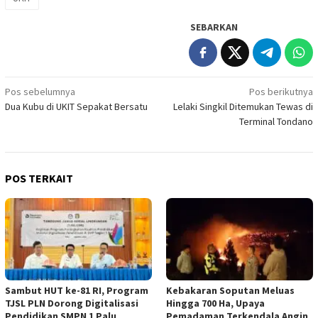
SEBARKAN
Navigasi
Pos sebelumnya
Pos berikutnya
Dua Kubu di UKIT Sepakat Bersatu
Lelaki Singkil Ditemukan Tewas di
pos
Terminal Tondano
POS TERKAIT
Sambut HUT ke-81 RI, Program
Kebakaran Soputan Meluas
TJSL PLN Dorong Digitalisasi
Hingga 700 Ha, Upaya
Pendidikan SMPN 1 Palu
Pemadaman Terkendala Angin