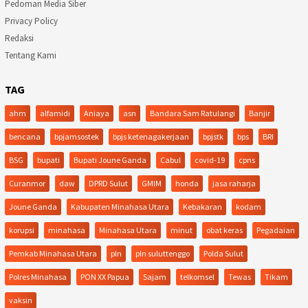
Pedoman Media Siber
Privacy Policy
Redaksi
Tentang Kami
TAG
ahm
alfamidi
Aniaya
asn
Bandara Sam Ratulangi
Banjir
bencana
bpjamsostek
bpjs ketenagakerjaan
bpjstk
bps
BRI
BSG
bupati
Bupati Joune Ganda
Cabul
covid-19
cpns
Curanmor
daw
DPRD Sulut
GMIM
honda
jasa raharja
Joune Ganda
Kabupaten Minahasa Utara
Kebakaran
kodam
korupsi
minahasa
Minahasa Utara
minut
obat keras
Pegadaian
Pemkab Minahasa Utara
pln
pln suluttenggo
Polda Sulut
Polres Minahasa
PON XX Papua
Sajam
telkomsel
Tewas
Tikam
vaksin