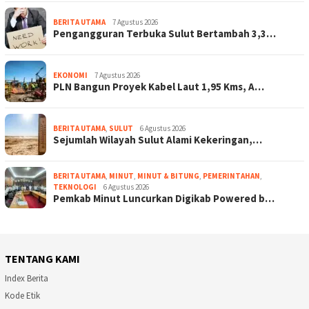
BERITA UTAMA
7 Agustus 2026
Pengangguran Terbuka Sulut Bertambah 3,3…
EKONOMI
7 Agustus 2026
PLN Bangun Proyek Kabel Laut 1,95 Kms, A…
BERITA UTAMA
,
SULUT
6 Agustus 2026
Sejumlah Wilayah Sulut Alami Kekeringan,…
BERITA UTAMA
,
MINUT
,
MINUT & BITUNG
,
PEMERINTAHAN
,
TEKNOLOGI
6 Agustus 2026
Pemkab Minut Luncurkan Digikab Powered b…
TENTANG KAMI
Index Berita
Kode Etik