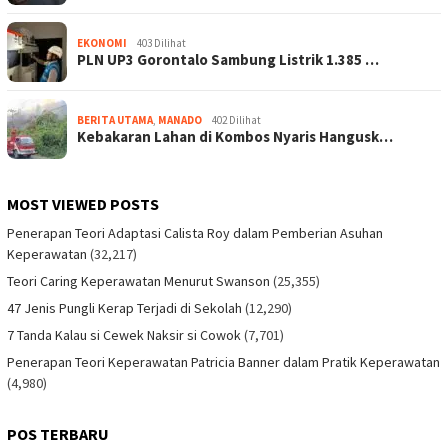
EKONOMI
403 Dilihat
PLN UP3 Gorontalo Sambung Listrik 1.385 …
BERITA UTAMA
,
MANADO
402 Dilihat
Kebakaran Lahan di Kombos Nyaris Hangusk…
MOST VIEWED POSTS
Penerapan Teori Adaptasi Calista Roy dalam Pemberian Asuhan
Keperawatan
(32,217)
Teori Caring Keperawatan Menurut Swanson
(25,355)
47 Jenis Pungli Kerap Terjadi di Sekolah
(12,290)
7 Tanda Kalau si Cewek Naksir si Cowok
(7,701)
Penerapan Teori Keperawatan Patricia Banner dalam Pratik Keperawatan
(4,980)
POS TERBARU