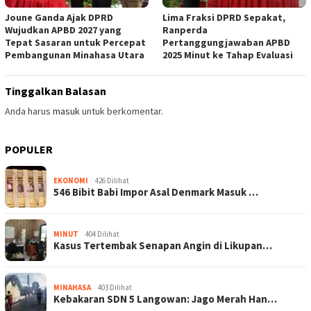
Joune Ganda Ajak DPRD
Lima Fraksi DPRD Sepakat,
Wujudkan APBD 2027 yang
Ranperda
Tepat Sasaran untuk Percepat
Pertanggungjawaban APBD
Pembangunan Minahasa Utara
2025 Minut ke Tahap Evaluasi
Tinggalkan Balasan
Anda harus
masuk
untuk berkomentar.
POPULER
EKONOMI
426 Dilihat
546 Bibit Babi Impor Asal Denmark Masuk …
MINUT
404 Dilihat
Kasus Tertembak Senapan Angin di Likupan…
MINAHASA
403 Dilihat
Kebakaran SDN 5 Langowan: Jago Merah Han…