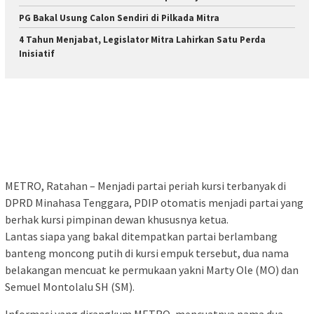
PG Bakal Usung Calon Sendiri di Pilkada Mitra
4 Tahun Menjabat, Legislator Mitra Lahirkan Satu Perda
Inisiatif
METRO, Ratahan – Menjadi partai periah kursi terbanyak di
DPRD Minahasa Tenggara, PDIP otomatis menjadi partai yang
berhak kursi pimpinan dewan khususnya ketua.
Lantas siapa yang bakal ditempatkan partai berlambang
banteng moncong putih di kursi empuk tersebut, dua nama
belakangan mencuat ke permukaan yakni Marty Ole (MO) dan
Semuel Montolalu SH (SM).
Informasi yang dirangkum METRO, mencuatnya nama dua