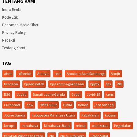
TENTANG KAMI
Index Berita
Kode Etik
Pedoman Media Siber
Privacy Policy
Redaksi
Tentang Kami
TAG
ahm
alfamidi
Aniaya
asn
Bandara Sam Ratulangi
Banjir
bencana
bpjamsostek
bpjs ketenagakerjaan
bpjstk
bps
BRI
BSG
bupati
Bupati Joune Ganda
Cabul
covid-19
cpns
Curanmor
daw
DPRD Sulut
GMIM
honda
jasa raharja
Joune Ganda
Kabupaten Minahasa Utara
Kebakaran
kodam
korupsi
minahasa
Minahasa Utara
minut
obat keras
Pegadaian
Pemkab Minahasa Utara
pln
pln suluttenggo
Polda Sulut