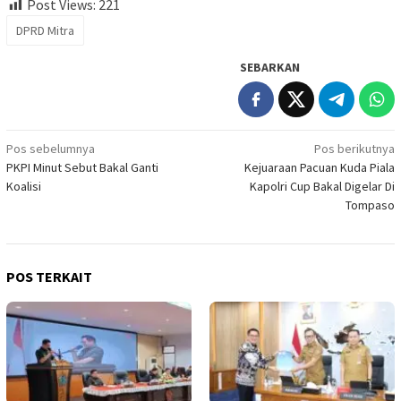
Post Views:
221
DPRD Mitra
SEBARKAN
Navigasi
Pos sebelumnya
Pos berikutnya
PKPI Minut Sebut Bakal Ganti
Kejuaraan Pacuan Kuda Piala
pos
Koalisi
Kapolri Cup Bakal Digelar Di
Tompaso
POS TERKAIT