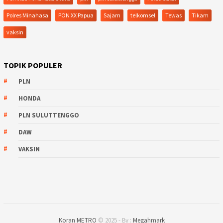
Polres Minahasa
PON XX Papua
Sajam
telkomsel
Tewas
Tikam
vaksin
TOPIK POPULER
PLN
HONDA
PLN SULUTTENGGO
DAW
VAKSIN
Koran METRO
© 2025 - By :
Megahmark