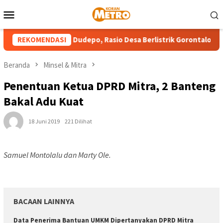
Loncat
Menu
ke
Mobile
konten
PLN Masuk Pulau Dudepo, Rasio Desa Berlistrik Gorontalo Capai 1
REKOMENDASI
Beranda
Minsel & Mitra
Penentuan Ketua DPRD Mitra, 2 Banteng
Bakal Adu Kuat
18 Juni 2019
221 Dilihat
Samuel Montolalu dan Marty Ole.
BACAAN LAINNYA
Data Penerima Bantuan UMKM Dipertanyakan DPRD Mitra