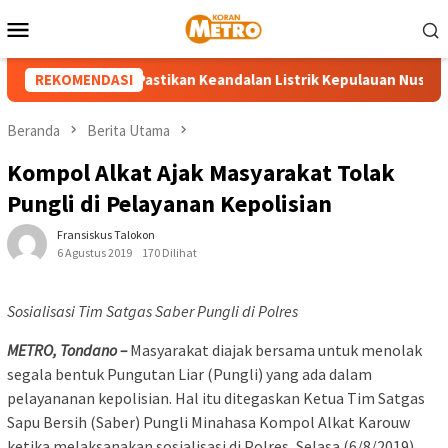
Loncat
Menu
ke
Mobile
konten
LN UP3 Tahuna Pastikan Keandalan Listrik Kepulauan Nusa Utara 
REKOMENDASI
Beranda
Berita Utama
Kompol Alkat Ajak Masyarakat Tolak
Pungli di Pelayanan Kepolisian
Fransiskus Talokon
6 Agustus 2019
170 Dilihat
Sosialisasi Tim Satgas Saber Pungli di Polres
METRO, Tondano –
Masyarakat diajak bersama untuk menolak
segala bentuk Pungutan Liar (Pungli) yang ada dalam
pelayananan kepolisian. Hal itu ditegaskan Ketua Tim Satgas
Sapu Bersih (Saber) Pungli Minahasa Kompol Alkat Karouw
ketika melaksanakan sosialisasi di Polres, Selasa (6/8/2019).