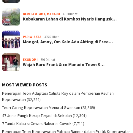
BERITA UTAMA
,
MANADO
419 Dilihat
Kebakaran Lahan di Kombos Nyaris Hangusk…
PARIWISATA
395 Dilihat
Mongol, Amoy, Om Kale Adu Akting di Free…
EKONOMI
391 Dilihat
Wajah Baru Frank & co Manado Town S…
MOST VIEWED POSTS
Penerapan Teori Adaptasi Calista Roy dalam Pemberian Asuhan
Keperawatan
(32,222)
Teori Caring Keperawatan Menurut Swanson
(25,369)
47 Jenis Pungli Kerap Terjadi di Sekolah
(12,301)
7 Tanda Kalau si Cewek Naksir si Cowok
(7,711)
Penerapan Teori Keperawatan Patricia Banner dalam Pratik Keperawatan