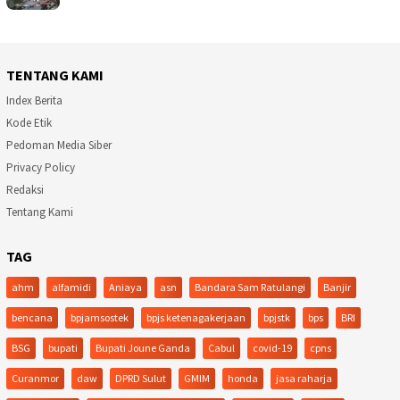
TENTANG KAMI
Index Berita
Kode Etik
Pedoman Media Siber
Privacy Policy
Redaksi
Tentang Kami
TAG
ahm
alfamidi
Aniaya
asn
Bandara Sam Ratulangi
Banjir
bencana
bpjamsostek
bpjs ketenagakerjaan
bpjstk
bps
BRI
BSG
bupati
Bupati Joune Ganda
Cabul
covid-19
cpns
Curanmor
daw
DPRD Sulut
GMIM
honda
jasa raharja