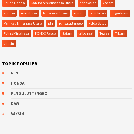
Joune Ganda
Kabupaten Minahasa Utara
Kebakaran
kodam
korupsi
minahasa
Minahasa Utara
minut
obat keras
Pegadaian
Pemkab Minahasa Utara
pln
pln suluttenggo
Polda Sulut
Polres Minahasa
PON XX Papua
Sajam
telkomsel
Tewas
Tikam
vaksin
TOPIK POPULER
PLN
HONDA
PLN SULUTTENGGO
DAW
VAKSIN