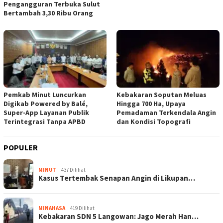
Pengangguran Terbuka Sulut
Bertambah 3,30 Ribu Orang
Pemkab Minut Luncurkan
Kebakaran Soputan Meluas
Digikab Powered by Balé,
Hingga 700 Ha, Upaya
Super-App Layanan Publik
Pemadaman Terkendala Angin
Terintegrasi Tanpa APBD
dan Kondisi Topografi
POPULER
MINUT
437 Dilihat
Kasus Tertembak Senapan Angin di Likupan…
MINAHASA
419 Dilihat
Kebakaran SDN 5 Langowan: Jago Merah Han…