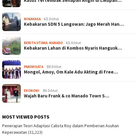
Kasus Tertembak Senapan Angin di Likupan…
MINAHASA
421 Dilihat
Kebakaran SDN 5 Langowan: Jago Merah Han…
BERITA UTAMA
,
MANADO
421 Dilihat
Kebakaran Lahan di Kombos Nyaris Hangusk…
PARIWISATA
395 Dilihat
Mongol, Amoy, Om Kale Adu Akting di Free…
EKONOMI
391 Dilihat
Wajah Baru Frank & co Manado Town S…
MOST VIEWED POSTS
Penerapan Teori Adaptasi Calista Roy dalam Pemberian Asuhan
Keperawatan
(32,223)