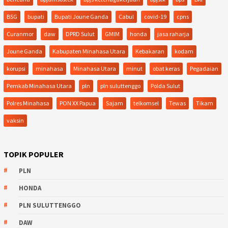
BSG
bupati
Bupati Joune Ganda
Cabul
covid-19
cpns
Curanmor
daw
DPRD Sulut
GMIM
honda
jasa raharja
Joune Ganda
Kabupaten Minahasa Utara
Kebakaran
kodam
korupsi
minahasa
Minahasa Utara
minut
obat keras
Pegadaian
Pemkab Minahasa Utara
pln
pln suluttenggo
Polda Sulut
Polres Minahasa
PON XX Papua
Sajam
telkomsel
Tewas
Tikam
vaksin
TOPIK POPULER
PLN
HONDA
PLN SULUTTENGGO
DAW