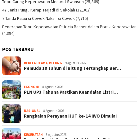
Teori Caring Keperawatan Menurut Swanson
(25,369)
47 Jenis Pungli Kerap Terjadi di Sekolah
(12,302)
7 Tanda Kalau si Cewek Naksir si Cowok
(7,715)
Penerapan Teori Keperawatan Patricia Banner dalam Pratik Keperawatan
(4,984)
POS TERBARU
BERITA UTAMA
,
BITUNG
9 Agustus 2026
Pemuda 18 Tahun di Bitung Tertangkap Ber…
EKONOMI
8 Agustus 2026
PLN UP3 Tahuna Pastikan Keandalan Listri…
NASIONAL
8 Agustus 2026
Rangkaian Perayaan HUT ke-14 IWO Dimulai
KESEHATAN
8 Agustus 2026