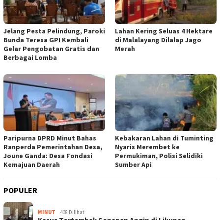
Jelang Pesta Pelindung, Paroki
Lahan Kering Seluas 4 Hektare
Bunda Teresa GPI Kembali
di Malalayang Dilalap Jago
Gelar Pengobatan Gratis dan
Merah
Berbagai Lomba
Paripurna DPRD Minut Bahas
Kebakaran Lahan di Tuminting
Ranperda Pemerintahan Desa,
Nyaris Merembet ke
Joune Ganda: Desa Fondasi
Permukiman, Polisi Selidiki
Kemajuan Daerah
Sumber Api
POPULER
MINUT
438 Dilihat