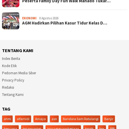
Peserta Family Day Fun Walk Manado Tukar…
EKONOMI
8 Agustus 2026
AGM Hadirkan Pilihan Kasur Tidur Kelas D…
TENTANG KAMI
Index Berita
Kode Etik
Pedoman Media Siber
Privacy Policy
Redaksi
Tentang Kami
TAG
ahm
alfamidi
Aniaya
asn
Bandara Sam Ratulangi
Banjir
bencana
bpjamsostek
bpjs ketenagakerjaan
bpjstk
bps
BRI