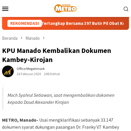
Loncat
Menu
ke
Mobile
konten
hun di Bitung Tertangkap Bersama 397 Butir Pil Obat Keras Ilega
REKOMENDASI
Beranda
Manado
KPU Manado Kembalikan Dokumen
Kambey-Kirojan
Office Megahmark
26 Februari 2020
208 Dilihat
Moch Syahrul Setiawan, saat mengembalikan dokomen
kepada Daud Alexander Kirojan
METRO, Manado-
Usai mengklarifikasi sebanyak 33.147
dokumen syarat dukungan pasangan Dr. Franky V.T Kambey