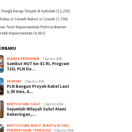
)
s Pungli Kerap Terjadi di Sekolah
(12,293)
 Kalau si Cewek Naksir si Cowok
(7,706)
an Teori Keperawatan Patricia Banner
ratik Keperawatan
(4,982)
ERBARU
AGAMA & PENDIDIKAN
7 Agustus 2026
Sambut HUT ke-81 RI, Program
TJSL PLN Do…
EKONOMI
7 Agustus 2026
PLN Bangun Proyek Kabel Laut
1,95 Kms, A…
BERITA UTAMA
,
SULUT
6 Agustus 2026
Sejumlah Wilayah Sulut Alami
Kekeringan,…
BERITA UTAMA
,
MINUT
,
MINUT & BITUNG
,
PEMERINTAHAN
,
TEKNOLOGI
6 Agustus 2026