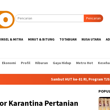
Pencarian
INSEL & MITRA
MINUT & BITUNG
TOTABUAN
NUSA UTARA
AD
Ekonomi
Profil
Hiburan
Gaya Hidup
Metro Hot
Keseha
Sambut HUT ke-81 RI, Program TJSL PLN Doro
POPU
or Karantina Pertanian