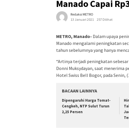
Manado Capai Rp3,
Redaksi METRO
13 Januari 2021
257 Dilihat
METRO, Manado-
Dalam upaya penin
Manado mengalami peningkatan secar
tahun sebelumnya yang hanya mencapa
“Artinya terjadi peningkatan sebesa
Donni Muksydayan, saat menerima pe
Hotel Swiss Bell Bogor, pada Senin, (
BACAAN LAINNYA
Dipengaruhi Harga Tomat-
Hi
Cengkeh, NTP Sulut Turun
Ta
2,25 Persen
Ja
Te