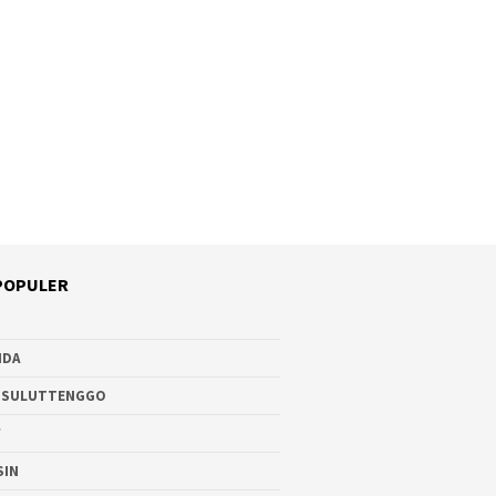
POPULER
NDA
 SULUTTENGGO
W
SIN