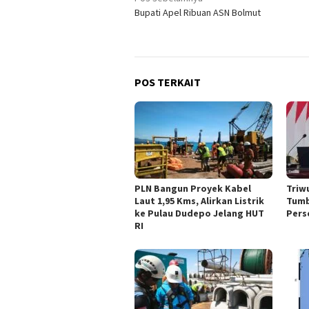
Navigasi
Bupati Apel Ribuan ASN Bolmut
pos
POS TERKAIT
PLN Bangun Proyek Kabel
Triw
Laut 1,95 Kms, Alirkan Listrik
Tumb
ke Pulau Dudepo Jelang HUT
Pers
RI