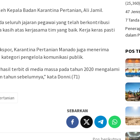
(25,360
h Kepala Badan Karantina Pertanian, Ali Jamil.
47 Jeni
7 Tanda
 seluruh jajaran pegawai yang telah berkontribusi
Penerap
kasih atas kerjasama tim yang baik. Kerja keras pasti
dalam P
 ekspor, Karantina Pertanian Manado juga menerima
POS T
kategori pengelola komunikasi publik.
rhasil terbit di media massa pada tahun 2020 mengalami
n tahun sebelumnya,” kata Donni.(71)
ertanian
SEBARKAN
Pos berikutnya