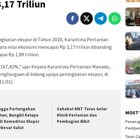
17 Triliun
gkatan ekspor di Tahun 2020, Karantina Pertanian
a nilai ekonomi mencapai Rp 3,17 triliun dibanding
i Rp 1,89 triliun.
r 167,42%,” ujar Kepala Karantina Pertanian Manado,
nghargaan di bidang upaya peningkatan ekspor, di
11/01).
ngga Pertengahan
Sahabat RMT Terus Gelar
MOST 
hun, Bungkil Kelapa
Klinik Pertanian dan
Penerap
di Komoditas Ekspor
Pembagian Bibit
rbesar Sulut
Pember
Teori C