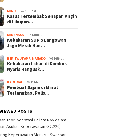
MINUT
423 Dilihat
Kasus Tertembak Senapan Angin
di Likupan…
MINAHASA
416 Dilihat
Kebakaran SDN 5 Langowan:
Jago Merah Han…
BERITA UTAMA
,
MANADO
408 Dilihat
Kebakaran Lahan di Kombos
Nyaris Hangusk…
KRIMINAL
398 Dilihat
Pembuat Sajam di Minut
Tertangkap, Polis…
VIEWED POSTS
an Teori Adaptasi Calista Roy dalam
ian Asuhan Keperawatan
(32,220)
aring Keperawatan Menurut Swanson