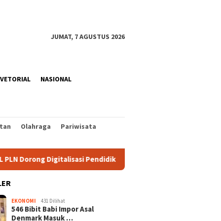
JUMAT, 7 AGUSTUS 2026
VETORIAL
NASIONAL
tan
Olahraga
Pariwisata
ng Digitalisasi Pendidikan SMPN 1 Palu
PLN Bangun Proye
LER
EKONOMI
431 Dilihat
546 Bibit Babi Impor Asal
Denmark Masuk …