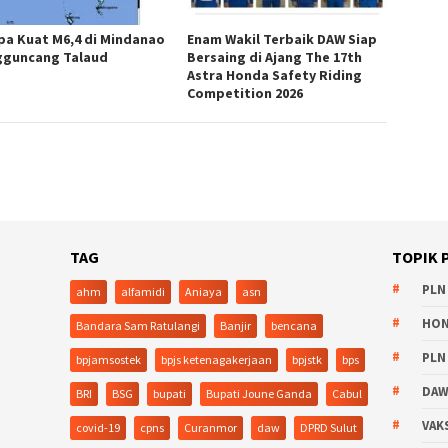
a Kuat M6,4 di Mindanao
Enam Wakil Terbaik DAW Siap
guncang Talaud
Bersaing di Ajang The 17th
Astra Honda Safety Riding
Competition 2026
TAG
TOPIK 
PLN
ahm
alfamidi
Aniaya
asn
HO
Bandara Sam Ratulangi
Banjir
bencana
PLN
bpjamsostek
bpjs ketenagakerjaan
bpjstk
bps
DA
BRI
BSG
bupati
Bupati Joune Ganda
Cabul
VAK
covid-19
cpns
Curanmor
daw
DPRD Sulut