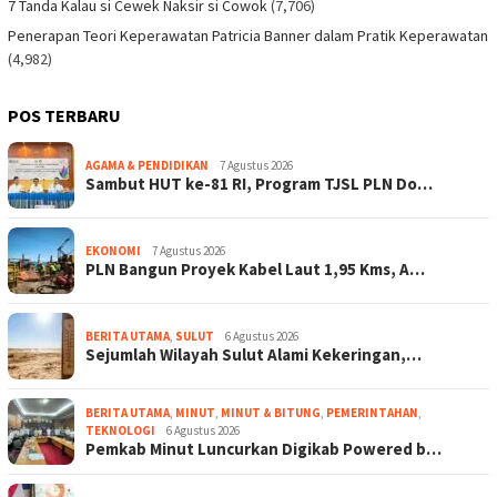
7 Tanda Kalau si Cewek Naksir si Cowok
(7,706)
Penerapan Teori Keperawatan Patricia Banner dalam Pratik Keperawatan
(4,982)
POS TERBARU
AGAMA & PENDIDIKAN
7 Agustus 2026
Sambut HUT ke-81 RI, Program TJSL PLN Do…
EKONOMI
7 Agustus 2026
PLN Bangun Proyek Kabel Laut 1,95 Kms, A…
BERITA UTAMA
,
SULUT
6 Agustus 2026
Sejumlah Wilayah Sulut Alami Kekeringan,…
BERITA UTAMA
,
MINUT
,
MINUT & BITUNG
,
PEMERINTAHAN
,
TEKNOLOGI
6 Agustus 2026
Pemkab Minut Luncurkan Digikab Powered b…