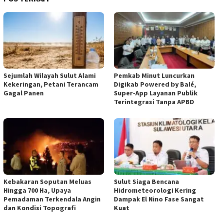
Sejumlah Wilayah Sulut Alami
Pemkab Minut Luncurkan
Kekeringan, Petani Terancam
Digikab Powered by Balé,
Gagal Panen
Super-App Layanan Publik
Terintegrasi Tanpa APBD
Kebakaran Soputan Meluas
Sulut Siaga Bencana
Hingga 700 Ha, Upaya
Hidrometeorologi Kering
Pemadaman Terkendala Angin
Dampak El Nino Fase Sangat
dan Kondisi Topografi
Kuat