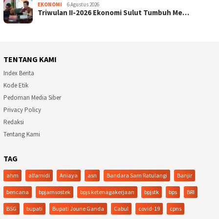
EKONOMI
6 Agustus 2026
Triwulan II-2026 Ekonomi Sulut Tumbuh Me…
TENTANG KAMI
Index Berita
Kode Etik
Pedoman Media Siber
Privacy Policy
Redaksi
Tentang Kami
TAG
ahm
alfamidi
Aniaya
asn
Bandara Sam Ratulangi
Banjir
bencana
bpjamsostek
bpjs ketenagakerjaan
bpjstk
bps
BRI
BSG
bupati
Bupati Joune Ganda
Cabul
covid-19
cpns