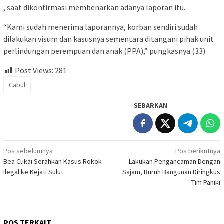
, saat dikonfirmasi membenarkan adanya laporan itu.
“Kami sudah menerima laporannya, korban sendiri sudah
dilakukan visum dan kasusnya sementara ditangani pihak unit
perlindungan perempuan dan anak (PPA),” pungkasnya.(33)
Post Views:
281
Cabul
SEBARKAN
Navigasi
Pos sebelumnya
Pos berikutnya
Bea Cukai Serahkan Kasus Rokok
Lakukan Pengancaman Dengan
pos
Ilegal ke Kejati Sulut
Sajam, Buruh Bangunan Diringkus
Tim Paniki
POS TERKAIT