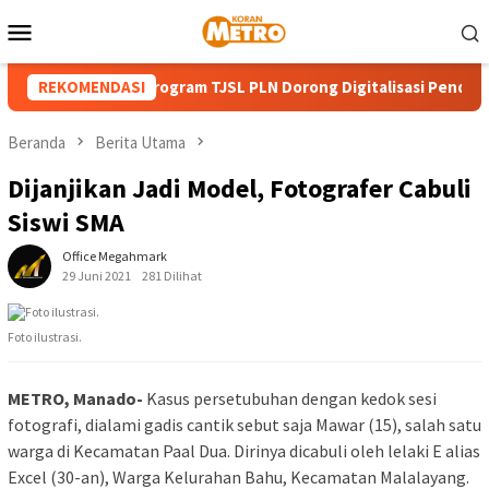
Loncat
Menu
ke
Mobile
konten
UT ke-81 RI, Program TJSL PLN Dorong Digitalisasi Pendidikan SM
REKOMENDASI
Beranda
Berita Utama
Dijanjikan Jadi Model, Fotografer Cabuli
Siswi SMA
Office Megahmark
29 Juni 2021
281 Dilihat
Foto ilustrasi.
METRO, Manado-
Kasus persetubuhan dengan kedok sesi
fotografi, dialami gadis cantik sebut saja Mawar (15), salah satu
warga di Kecamatan Paal Dua. Dirinya dicabuli oleh lelaki E alias
Excel (30-an), Warga Kelurahan Bahu, Kecamatan Malalayang.