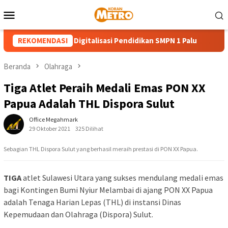
Loncat
Menu
ke
Mobile
konten
SL PLN Dorong Digitalisasi Pendidikan SMPN 1 Palu
REKOMENDASI
Penga
Beranda
Olahraga
Tiga Atlet Peraih Medali Emas PON XX
Papua Adalah THL Dispora Sulut
Office Megahmark
29 Oktober 2021
325 Dilihat
Sebagian THL Dispora Sulut yang berhasil meraih prestasi di PON XX Papua.
TIGA
atlet Sulawesi Utara yang sukses mendulang medali emas
bagi Kontingen Bumi Nyiur Melambai di ajang PON XX Papua
adalah Tenaga Harian Lepas (THL) di instansi Dinas
Kepemudaan dan Olahraga (Dispora) Sulut.