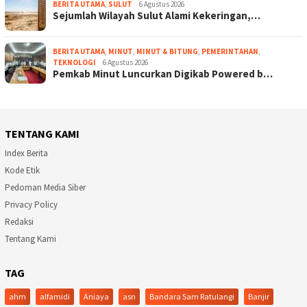
BERITA UTAMA
,
SULUT
6 Agustus 2026
Sejumlah Wilayah Sulut Alami Kekeringan,…
BERITA UTAMA
,
MINUT
,
MINUT & BITUNG
,
PEMERINTAHAN
,
TEKNOLOGI
6 Agustus 2026
Pemkab Minut Luncurkan Digikab Powered b…
TENTANG KAMI
Index Berita
Kode Etik
Pedoman Media Siber
Privacy Policy
Redaksi
Tentang Kami
TAG
ahm
alfamidi
Aniaya
asn
Bandara Sam Ratulangi
Banjir