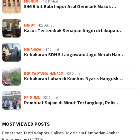
EKONOMI
431 Dilihat
546 Bibit Babi Impor Asal Denmark Masuk …
MINUT
423 Dilihat
Kasus Tertembak Senapan Angin di Likupan…
MINAHASA
417 Dilihat
Kebakaran SDN 5 Langowan: Jago Merah Han…
BERITA UTAMA
,
MANADO
409 Dilihat
Kebakaran Lahan di Kombos Nyaris Hangusk…
KRIMINAL
398 Dilihat
Pembuat Sajam di Minut Tertangkap, Polis…
MOST VIEWED POSTS
Penerapan Teori Adaptasi Calista Roy dalam Pemberian Asuhan
Keperawatan
(32,220)