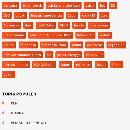
bencana
bpjamsostek
bpjs ketenagakerjaan
bpjstk
bps
BRI
BSG
bupati
Bupati Joune Ganda
Cabul
covid-19
cpns
Curanmor
daw
DPRD Sulut
GMIM
honda
jasa raharja
Joune Ganda
Kabupaten Minahasa Utara
Kebakaran
kodam
korupsi
minahasa
Minahasa Utara
minut
obat keras
Pegadaian
Pemkab Minahasa Utara
pln
pln suluttenggo
Polda Sulut
Polres Minahasa
PON XX Papua
Sajam
telkomsel
Tewas
Tikam
vaksin
TOPIK POPULER
PLN
HONDA
PLN SULUTTENGGO