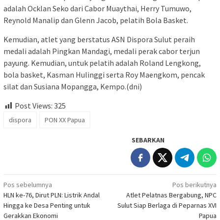
adalah Ocklan Seko dari Cabor Muaythai, Herry Tumuwo,
Reynold Manalip dan Glenn Jacob, pelatih Bola Basket.
Kemudian, atlet yang berstatus ASN Dispora Sulut peraih
medali adalah Pingkan Mandagi, medali perak cabor terjun
payung. Kemudian, untuk pelatih adalah Roland Lengkong,
bola basket, Kasman Hulinggi serta Roy Maengkom, pencak
silat dan Susiana Mopangga, Kempo.(dni)
Post Views:
325
dispora
PON XX Papua
SEBARKAN
Navigasi
Pos sebelumnya
Pos berikutnya
HLN ke-76, Dirut PLN: Listrik Andal
Atlet Pelatnas Bergabung, NPC
pos
Hingga ke Desa Penting untuk
Sulut Siap Berlaga di Peparnas XVI
Gerakkan Ekonomi
Papua