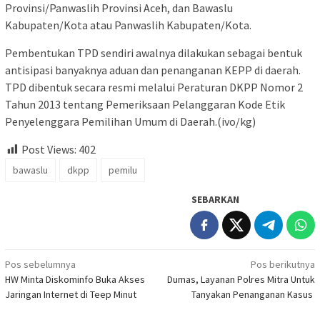
Provinsi/Panwaslih Provinsi Aceh, dan Bawaslu
Kabupaten/Kota atau Panwaslih Kabupaten/Kota.
Pembentukan TPD sendiri awalnya dilakukan sebagai bentuk
antisipasi banyaknya aduan dan penanganan KEPP di daerah.
TPD dibentuk secara resmi melalui Peraturan DKPP Nomor 2
Tahun 2013 tentang Pemeriksaan Pelanggaran Kode Etik
Penyelenggara Pemilihan Umum di Daerah.(ivo/kg)
Post Views:
402
bawaslu
dkpp
pemilu
SEBARKAN
Navigasi
Pos sebelumnya
Pos berikutnya
HW Minta Diskominfo Buka Akses
Dumas, Layanan Polres Mitra Untuk
pos
Jaringan Internet di Teep Minut
Tanyakan Penanganan Kasus