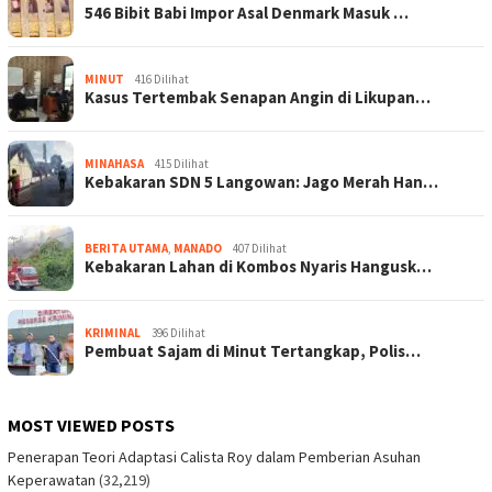
546 Bibit Babi Impor Asal Denmark Masuk …
MINUT
416 Dilihat
Kasus Tertembak Senapan Angin di Likupan…
MINAHASA
415 Dilihat
Kebakaran SDN 5 Langowan: Jago Merah Han…
BERITA UTAMA
,
MANADO
407 Dilihat
Kebakaran Lahan di Kombos Nyaris Hangusk…
KRIMINAL
396 Dilihat
Pembuat Sajam di Minut Tertangkap, Polis…
MOST VIEWED POSTS
Penerapan Teori Adaptasi Calista Roy dalam Pemberian Asuhan
Keperawatan
(32,219)