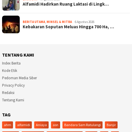
Alfamidi Hadirkan Ruang Laktasi di Lingk…
BERITA UTAMA
,
MINSEL & MITRA
6 Agustus 2026
Kebakaran Soputan Meluas Hingga 700 Ha, …
TENTANG KAMI
Index Berita
Kode Etik
Pedoman Media Siber
Privacy Policy
Redaksi
Tentang Kami
TAG
ahm
alfamidi
Aniaya
asn
Bandara Sam Ratulangi
Banjir