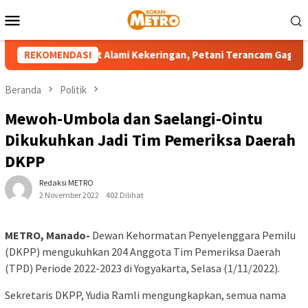
Loncat
Menu
ke
Mobile
konten
h Wilayah Sulut Alami Kekeringan, Petani Terancam Gagal Panen
REKOMENDASI
Beranda
Politik
Mewoh-Umbola dan Saelangi-Ointu
Dikukuhkan Jadi Tim Pemeriksa Daerah
DKPP
Redaksi METRO
2 November 2022
402 Dilihat
METRO, Manado-
Dewan Kehormatan Penyelenggara Pemilu
(DKPP) mengukuhkan 204 Anggota Tim Pemeriksa Daerah
(TPD) Periode 2022-2023 di Yogyakarta, Selasa (1/11/2022).
Sekretaris DKPP, Yudia Ramli mengungkapkan, semua nama