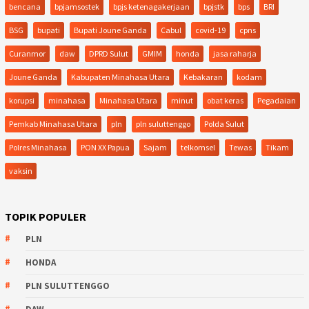
bencana
bpjamsostek
bpjs ketenagakerjaan
bpjstk
bps
BRI
BSG
bupati
Bupati Joune Ganda
Cabul
covid-19
cpns
Curanmor
daw
DPRD Sulut
GMIM
honda
jasa raharja
Joune Ganda
Kabupaten Minahasa Utara
Kebakaran
kodam
korupsi
minahasa
Minahasa Utara
minut
obat keras
Pegadaian
Pemkab Minahasa Utara
pln
pln suluttenggo
Polda Sulut
Polres Minahasa
PON XX Papua
Sajam
telkomsel
Tewas
Tikam
vaksin
TOPIK POPULER
PLN
HONDA
PLN SULUTTENGGO