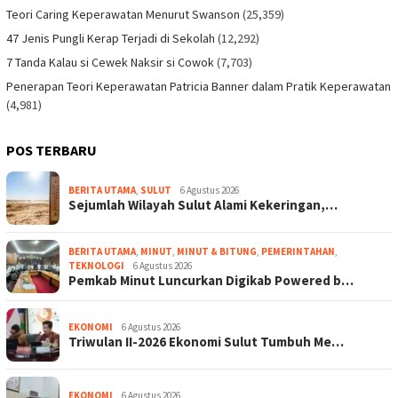
Teori Caring Keperawatan Menurut Swanson
(25,359)
47 Jenis Pungli Kerap Terjadi di Sekolah
(12,292)
7 Tanda Kalau si Cewek Naksir si Cowok
(7,703)
Penerapan Teori Keperawatan Patricia Banner dalam Pratik Keperawatan
(4,981)
POS TERBARU
BERITA UTAMA
,
SULUT
6 Agustus 2026
Sejumlah Wilayah Sulut Alami Kekeringan,…
BERITA UTAMA
,
MINUT
,
MINUT & BITUNG
,
PEMERINTAHAN
,
TEKNOLOGI
6 Agustus 2026
Pemkab Minut Luncurkan Digikab Powered b…
EKONOMI
6 Agustus 2026
Triwulan II-2026 Ekonomi Sulut Tumbuh Me…
EKONOMI
6 Agustus 2026