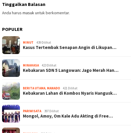
Tinggalkan Balasan
Anda harus
masuk
untuk berkomentar.
POPULER
MINUT
439 Dilihat
Kasus Tertembak Senapan Angin di Likupan…
MINAHASA
423 Dilihat
Kebakaran SDN 5 Langowan: Jago Merah Han…
BERITA UTAMA
,
MANADO
421 Dilihat
Kebakaran Lahan di Kombos Nyaris Hangusk…
PARIWISATA
397 Dilihat
Mongol, Amoy, Om Kale Adu Akting di Free…