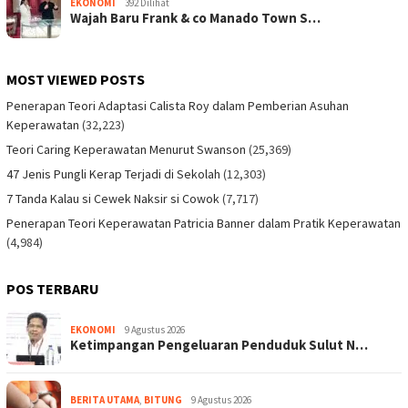
EKONOMI
392 Dilihat
Wajah Baru Frank & co Manado Town S…
MOST VIEWED POSTS
Penerapan Teori Adaptasi Calista Roy dalam Pemberian Asuhan
Keperawatan
(32,223)
Teori Caring Keperawatan Menurut Swanson
(25,369)
47 Jenis Pungli Kerap Terjadi di Sekolah
(12,303)
7 Tanda Kalau si Cewek Naksir si Cowok
(7,717)
Penerapan Teori Keperawatan Patricia Banner dalam Pratik Keperawatan
(4,984)
POS TERBARU
EKONOMI
9 Agustus 2026
Ketimpangan Pengeluaran Penduduk Sulut N…
BERITA UTAMA
,
BITUNG
9 Agustus 2026