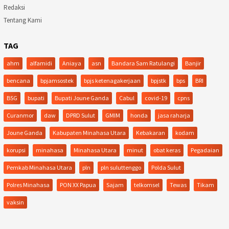
Redaksi
Tentang Kami
TAG
ahm
alfamidi
Aniaya
asn
Bandara Sam Ratulangi
Banjir
bencana
bpjamsostek
bpjs ketenagakerjaan
bpjstk
bps
BRI
BSG
bupati
Bupati Joune Ganda
Cabul
covid-19
cpns
Curanmor
daw
DPRD Sulut
GMIM
honda
jasa raharja
Joune Ganda
Kabupaten Minahasa Utara
Kebakaran
kodam
korupsi
minahasa
Minahasa Utara
minut
obat keras
Pegadaian
Pemkab Minahasa Utara
pln
pln suluttenggo
Polda Sulut
Polres Minahasa
PON XX Papua
Sajam
telkomsel
Tewas
Tikam
vaksin