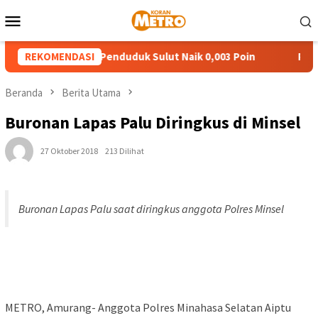
Loncat
Menu
ke
Mobile
konten
 Pengeluaran Penduduk Sulut Naik 0,003 Poin
REKOMENDASI
Pemuda 18
Beranda
Berita Utama
Buronan Lapas Palu Diringkus di Minsel
27 Oktober 2018
213 Dilihat
Buronan Lapas Palu saat diringkus anggota Polres Minsel
METRO, Amurang- Anggota Polres Minahasa Selatan Aiptu