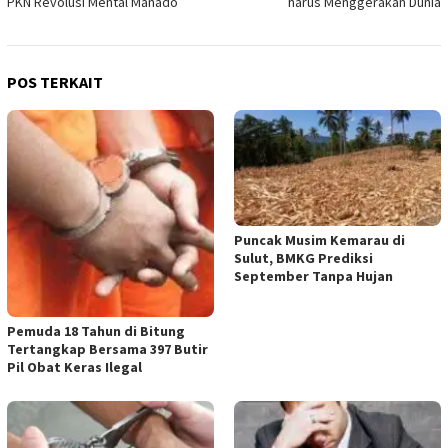
PKN Revolusi Mental Manado
harus Menggerakan Dunia
POS TERKAIT
Puncak Musim Kemarau di
Sulut, BMKG Prediksi
September Tanpa Hujan
Pemuda 18 Tahun di Bitung
Tertangkap Bersama 397 Butir
Pil Obat Keras Ilegal