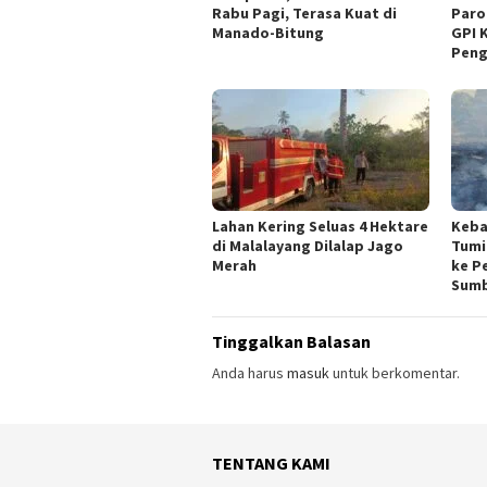
Rabu Pagi, Terasa Kuat di
Paro
Manado-Bitung
GPI 
Peng
Lahan Kering Seluas 4 Hektare
Keba
di Malalayang Dilalap Jago
Tumi
Merah
ke P
Sumb
Tinggalkan Balasan
Anda harus
masuk
untuk berkomentar.
TENTANG KAMI