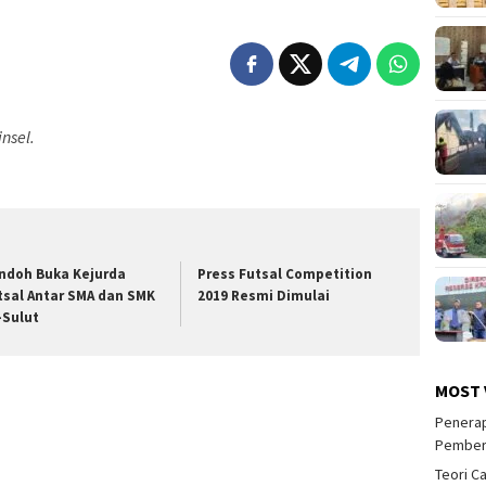
nsel.
ndoh Buka Kejurda
Press Futsal Competition
tsal Antar SMA dan SMK
2019 Resmi Dimulai
-Sulut
MOST 
Penerap
Pember
Teori C