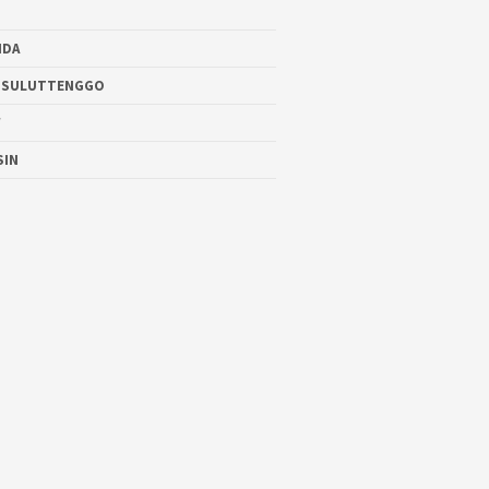
NDA
 SULUTTENGGO
W
SIN