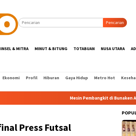
Pencarian
INSEL & MITRA
MINUT & BITUNG
TOTABUAN
NUSA UTARA
AD
Ekonomi
Profil
Hiburan
Gaya Hidup
Metro Hot
Keseha
Mesin Pembangkit di Bunaken Alami Gan
POPU
inal Press Futsal