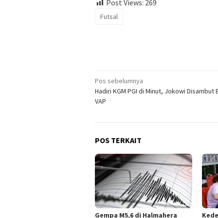
Post Views:
269
Futsal
Navigasi
Pos sebelumnya
Hadiri KGM PGI di Minut, Jokowi Disambut 
pos
VAP
POS TERKAIT
Gempa M5,6 di Halmahera
Kede