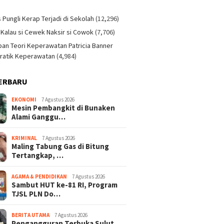
)
s Pungli Kerap Terjadi di Sekolah
(12,296)
 Kalau si Cewek Naksir si Cowok
(7,706)
an Teori Keperawatan Patricia Banner
ratik Keperawatan
(4,984)
ERBARU
EKONOMI
7 Agustus 2026
Mesin Pembangkit di Bunaken
Alami Ganggu…
KRIMINAL
7 Agustus 2026
Maling Tabung Gas di Bitung
Tertangkap, …
AGAMA & PENDIDIKAN
7 Agustus 2026
Sambut HUT ke-81 RI, Program
TJSL PLN Do…
BERITA UTAMA
7 Agustus 2026
Pengangguran Terbuka Sulut