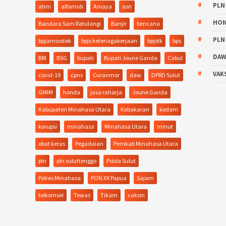
PLN
ahm
alfamidi
Aniaya
asn
HO
Bandara Sam Ratulangi
Banjir
bencana
PLN
bpjamsostek
bpjs ketenagakerjaan
bpjstk
bps
DA
BRI
BSG
bupati
Bupati Joune Ganda
Cabul
VAK
covid-19
cpns
Curanmor
daw
DPRD Sulut
GMIM
honda
jasa raharja
Joune Ganda
Kabupaten Minahasa Utara
Kebakaran
kodam
korupsi
minahasa
Minahasa Utara
minut
obat keras
Pegadaian
Pemkab Minahasa Utara
pln
pln suluttenggo
Polda Sulut
Polres Minahasa
PON XX Papua
Sajam
telkomsel
Tewas
Tikam
vaksin