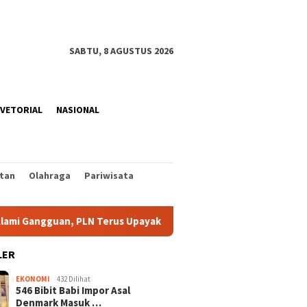
SABTU, 8 AGUSTUS 2026
VETORIAL
NASIONAL
tan
Olahraga
Pariwisata
gguan, PLN Terus Upayakan Pemulihan
Maling Tabung Gas
LER
EKONOMI
432 Dilihat
546 Bibit Babi Impor Asal
Denmark Masuk …