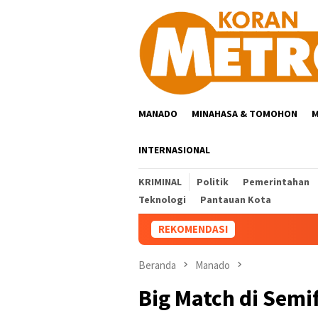
Loncat
ke
konten
MANADO
MINAHASA & TOMOHON
M
INTERNASIONAL
KRIMINAL
Politik
Pemerintahan
Teknologi
Pantauan Kota
REKOMENDASI
Beranda
Manado
Big Match di Semif