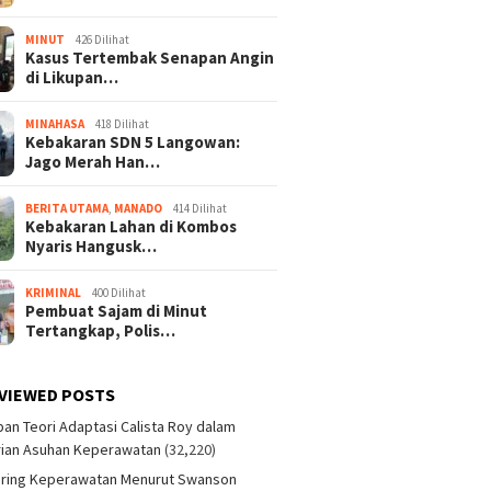
MINUT
426 Dilihat
Kasus Tertembak Senapan Angin
di Likupan…
MINAHASA
418 Dilihat
Kebakaran SDN 5 Langowan:
Jago Merah Han…
BERITA UTAMA
,
MANADO
414 Dilihat
Kebakaran Lahan di Kombos
Nyaris Hangusk…
KRIMINAL
400 Dilihat
Pembuat Sajam di Minut
Tertangkap, Polis…
VIEWED POSTS
an Teori Adaptasi Calista Roy dalam
ian Asuhan Keperawatan
(32,220)
aring Keperawatan Menurut Swanson