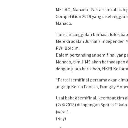
METRO, Manado- Partai seru alias big
Competition 2019 yang diselenggar
Manado.
Tim-tim unggulan berhasil lolos bab
Mereka adalah Jurnalis Independen 
PWI Boltim.
Dalam pertandingan semifinal yang ak
Manado, tim JIMS akan berhadapan d
dengan juara bertahan, NKRI Kotam
“Partai semifinal pertama akan dimula
ungkap Ketua Panitia, Frangky Mohe
Usai babak semifinal, keempat tim a
(2/4/2018) di lapangan Sparta Tikala
juara 4.
(Rey)