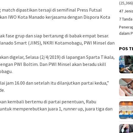
(25,366
 match dipastikan tersaji di semifinal Press Futsal
47 Jeni
akan IWO Kota Manado kerjasama dengan Dispora Kota
7 Tanda
Penerap
dalam P
ak fase grup dan siap bertarung di babak empat besar.
Manado Smart (JIMS), NKRI Kotamobagu, PWI Minsel dan
POS T
an digelar, Selasa (2/4/2019) di lapangan Sparta Tikala,
engan PWI Boltim. Dan PWI Minsel akan beradu skill
obagu.
i jam 16.00 dan setelah itu dilanjutkan partai kedua,”
de.
kan kembali bertemu di partai penentuan, Rabu
 untuk memperebutkan juara 1, runner up, juara tiga dan