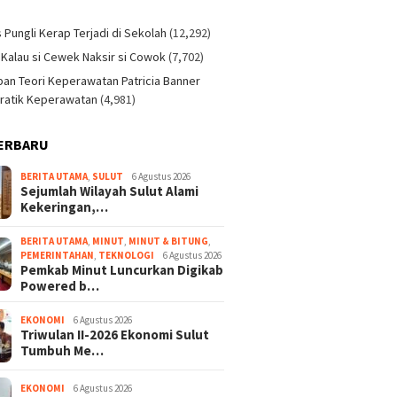
)
s Pungli Kerap Terjadi di Sekolah
(12,292)
 Kalau si Cewek Naksir si Cowok
(7,702)
an Teori Keperawatan Patricia Banner
ratik Keperawatan
(4,981)
ERBARU
BERITA UTAMA
,
SULUT
6 Agustus 2026
Sejumlah Wilayah Sulut Alami
Kekeringan,…
BERITA UTAMA
,
MINUT
,
MINUT & BITUNG
,
PEMERINTAHAN
,
TEKNOLOGI
6 Agustus 2026
Pemkab Minut Luncurkan Digikab
Powered b…
EKONOMI
6 Agustus 2026
Triwulan II-2026 Ekonomi Sulut
Tumbuh Me…
EKONOMI
6 Agustus 2026