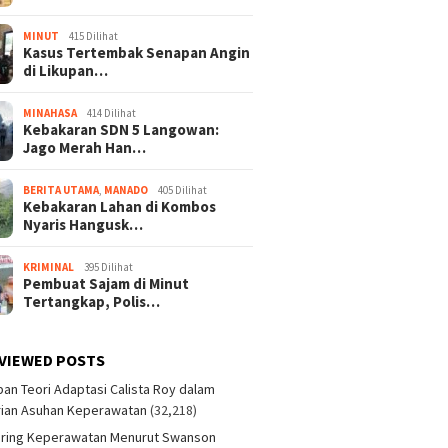
MINUT
415 Dilihat
Kasus Tertembak Senapan Angin
di Likupan…
MINAHASA
414 Dilihat
Kebakaran SDN 5 Langowan:
Jago Merah Han…
BERITA UTAMA
,
MANADO
405 Dilihat
Kebakaran Lahan di Kombos
Nyaris Hangusk…
KRIMINAL
395 Dilihat
Pembuat Sajam di Minut
Tertangkap, Polis…
VIEWED POSTS
an Teori Adaptasi Calista Roy dalam
ian Asuhan Keperawatan
(32,218)
aring Keperawatan Menurut Swanson