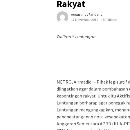
Rakyat
Augustinus Randang
17 November 2019
180 Dilihat
William S Luntungan.
METRO, Airmadidi – Pihak legislatif 
diingatkan agar dalam pembahasan A
kepentingan rakyat. Untuk itu Aktifi
Luntungan berharap agar penegak h
Luntungan mengungkapkan, menurut 
penandatanganan nota kesepakatan 
Anggaran Sementara APBD (KUA-PPA