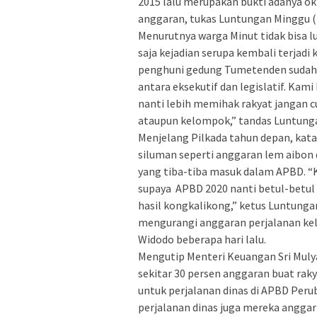
2015 lalu merupakan bukti adanya
anggaran, tukas Luntungan Minggu (
Menurutnya warga Minut tidak bisa lu
saja kejadian serupa kembali terjadi 
penghuni gedung Tumetenden sudah b
antara eksekutif dan legislatif. Kam
nanti lebih memihak rakyat jangan 
ataupun kelompok,” tandas Luntung
Menjelang Pilkada tahun depan, kat
siluman seperti anggaran lem aibon 
yang tiba-tiba masuk dalam APBD. “
supaya APBD 2020 nanti betul-betu
hasil kongkalikong,” ketus Luntung
mengurangi anggaran perjalanan ke
Widodo beberapa hari lalu.
Mengutip Menteri Keuangan Sri Mulya
sekitar 30 persen anggaran buat raky
untuk perjalanan dinas di APBD Peru
perjalanan dinas juga mereka anggar