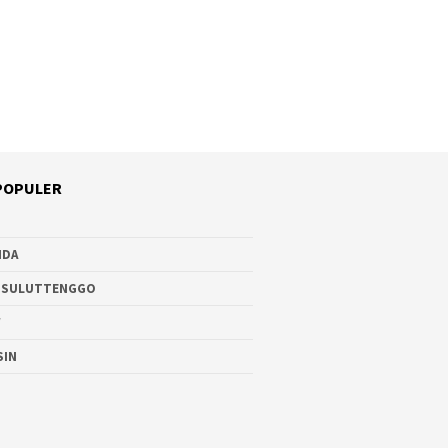
POPULER
NDA
 SULUTTENGGO
W
SIN