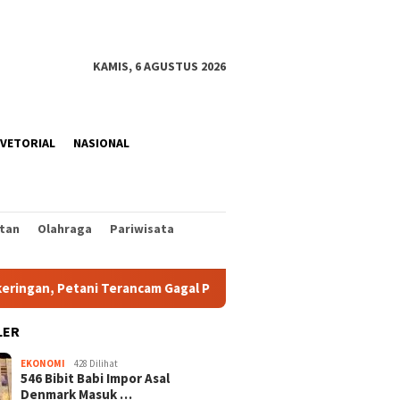
KAMIS, 6 AGUSTUS 2026
VETORIAL
NASIONAL
tan
Olahraga
Pariwisata
, Petani Terancam Gagal Panen
Pemkab Minut Luncurkan 
LER
EKONOMI
428 Dilihat
546 Bibit Babi Impor Asal
Denmark Masuk …