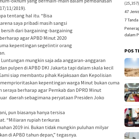
 oknum-oknum yang bermain-main dalam pembahasan
(25,357
17/11/2019).
47 Jeni
pa tentang hal itu. “Bisa
7 Tanda
karena saya pribadi masih sangsi
Penerap
ersih dari bargaining-bargaining
dalam P
i berharap agar APBD Minut 2020
cuma kepentingan segelintir orang
POS T
an.
a Luntungan mungkin saja ada anggaran-anggaran
dan pulpen di APBD DKI Jakarta tapi dalam skala kecil
Kami siap membantu pihak Kejaksaan dan Kepolisian
l memprioritaskan kepentingan warga Minut bukan cuma
an seraya berharap agar Pemkab dan DPRD Minut
luar daerah sebagimana peryataan Presiden Joko
ni, pun biasanya hanya tersisa
at. “Miliaran rupiah terkuras
bahan 2019 ini. Bukan tidak mungkin puluhan milyar
kan di APBD tahun depan,” tegasnya.