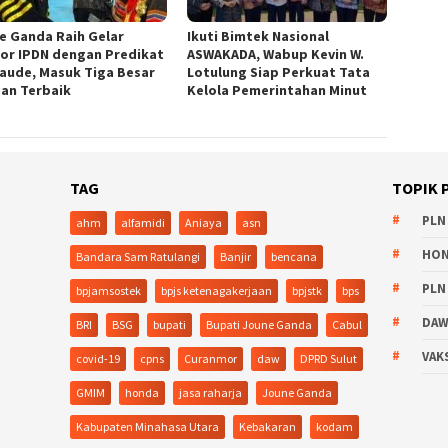
e Ganda Raih Gelar
Ikuti Bimtek Nasional
or IPDN dengan Predikat
ASWAKADA, Wabup Kevin W.
aude, Masuk Tiga Besar
Lotulung Siap Perkuat Tata
san Terbaik
Kelola Pemerintahan Minut
TAG
TOPIK 
PLN
ahm
alfamidi
Aniaya
asn
HO
Bandara Sam Ratulangi
Banjir
bencana
PLN
bpjamsostek
bpjs ketenagakerjaan
bpjstk
bps
DA
BRI
BSG
bupati
Bupati Joune Ganda
Cabul
VAK
covid-19
cpns
Curanmor
daw
DPRD Sulut
GMIM
honda
jasa raharja
Joune Ganda
Kabupaten Minahasa Utara
Kebakaran
kodam