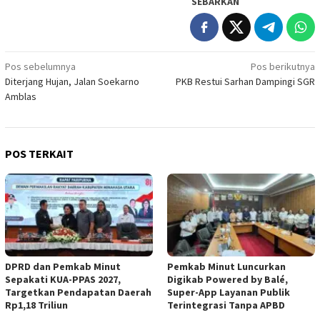
SEBARKAN
Navigasi
Pos sebelumnya
Pos berikutnya
Diterjang Hujan, Jalan Soekarno
PKB Restui Sarhan Dampingi SGR
pos
Amblas
POS TERKAIT
DPRD dan Pemkab Minut
Pemkab Minut Luncurkan
Sepakati KUA-PPAS 2027,
Digikab Powered by Balé,
Targetkan Pendapatan Daerah
Super-App Layanan Publik
Rp1,18 Triliun
Terintegrasi Tanpa APBD