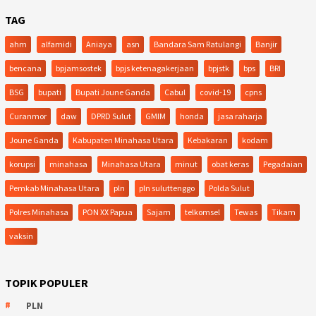
TAG
ahm
alfamidi
Aniaya
asn
Bandara Sam Ratulangi
Banjir
bencana
bpjamsostek
bpjs ketenagakerjaan
bpjstk
bps
BRI
BSG
bupati
Bupati Joune Ganda
Cabul
covid-19
cpns
Curanmor
daw
DPRD Sulut
GMIM
honda
jasa raharja
Joune Ganda
Kabupaten Minahasa Utara
Kebakaran
kodam
korupsi
minahasa
Minahasa Utara
minut
obat keras
Pegadaian
Pemkab Minahasa Utara
pln
pln suluttenggo
Polda Sulut
Polres Minahasa
PON XX Papua
Sajam
telkomsel
Tewas
Tikam
vaksin
TOPIK POPULER
PLN