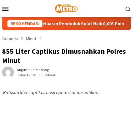
Loncat
Menu
ke
Mobile
konten
impangan Pengeluaran Penduduk Sulut Naik 0,003 Poin
REKOMENDASI
P
Beranda
Minut
855 Liter Captikus Dimusnahkan Polres
Minut
Augustinus Randang
3 Maret 2020
136 Dilihat
Ratusan liter captikus hasil operasi dimusnahkan.