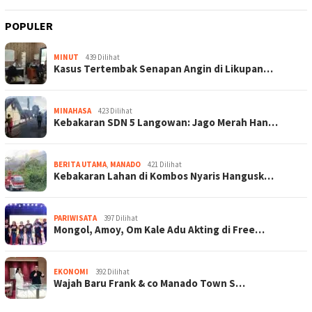
POPULER
MINUT
439 Dilihat
Kasus Tertembak Senapan Angin di Likupan…
MINAHASA
423 Dilihat
Kebakaran SDN 5 Langowan: Jago Merah Han…
BERITA UTAMA
,
MANADO
421 Dilihat
Kebakaran Lahan di Kombos Nyaris Hangusk…
PARIWISATA
397 Dilihat
Mongol, Amoy, Om Kale Adu Akting di Free…
EKONOMI
392 Dilihat
Wajah Baru Frank & co Manado Town S…