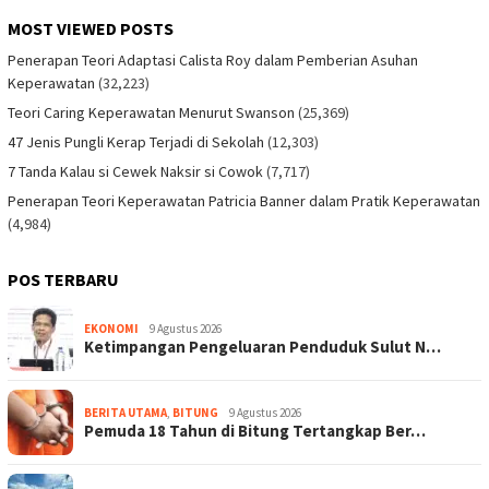
MOST VIEWED POSTS
Penerapan Teori Adaptasi Calista Roy dalam Pemberian Asuhan
Keperawatan
(32,223)
Teori Caring Keperawatan Menurut Swanson
(25,369)
47 Jenis Pungli Kerap Terjadi di Sekolah
(12,303)
7 Tanda Kalau si Cewek Naksir si Cowok
(7,717)
Penerapan Teori Keperawatan Patricia Banner dalam Pratik Keperawatan
(4,984)
POS TERBARU
EKONOMI
9 Agustus 2026
Ketimpangan Pengeluaran Penduduk Sulut N…
BERITA UTAMA
,
BITUNG
9 Agustus 2026
Pemuda 18 Tahun di Bitung Tertangkap Ber…