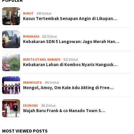
MINUT
438 Dilihat
Kasus Tertembak Senapan Angin di Likupan…
MINAHASA
421 Dilihat
Kebakaran SDN 5 Langowan: Jago Merah Han…
BERITA UTAMA
,
MANADO
421 Dilihat
Kebakaran Lahan di Kombos Nyaris Hangusk…
PARIWISATA
395 Dilihat
Mongol, Amoy, Om Kale Adu Akting di Free…
EKONOMI
391 Dilihat
Wajah Baru Frank & co Manado Town S…
MOST VIEWED POSTS