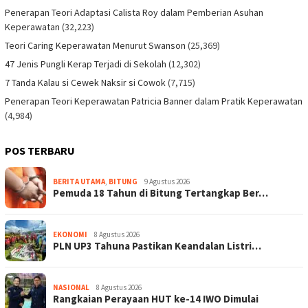
Penerapan Teori Adaptasi Calista Roy dalam Pemberian Asuhan
Keperawatan
(32,223)
Teori Caring Keperawatan Menurut Swanson
(25,369)
47 Jenis Pungli Kerap Terjadi di Sekolah
(12,302)
7 Tanda Kalau si Cewek Naksir si Cowok
(7,715)
Penerapan Teori Keperawatan Patricia Banner dalam Pratik Keperawatan
(4,984)
POS TERBARU
BERITA UTAMA
,
BITUNG
9 Agustus 2026
Pemuda 18 Tahun di Bitung Tertangkap Ber…
EKONOMI
8 Agustus 2026
PLN UP3 Tahuna Pastikan Keandalan Listri…
NASIONAL
8 Agustus 2026
Rangkaian Perayaan HUT ke-14 IWO Dimulai