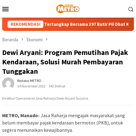
Loncat
Menu
ke
Mobile
konten
hun di Bitung Tertangkap Bersama 397 Butir Pil Obat Keras Ilega
REKOMENDASI
Beranda
Ekonomi
Dewi Aryani: Program Pemutihan Pajak
Kendaraan, Solusi Murah Pembayaran
Tunggakan
Redaksi METRO
14 November 2022
342 Dilihat
Direktur Operasional Jasa Raharja Dewi Aryani Suzana.
METRO, Manado-
Jasa Raharja mengajak masyarakat yang
belum membayar pajak kendaraan bermotor (PKB), untuk
segera menunaikan kewajibannya.