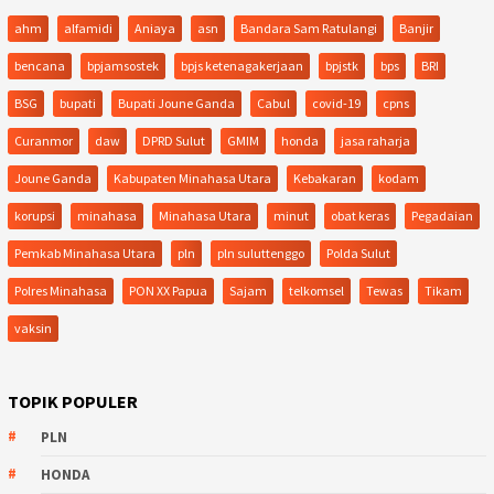
ahm
alfamidi
Aniaya
asn
Bandara Sam Ratulangi
Banjir
bencana
bpjamsostek
bpjs ketenagakerjaan
bpjstk
bps
BRI
BSG
bupati
Bupati Joune Ganda
Cabul
covid-19
cpns
Curanmor
daw
DPRD Sulut
GMIM
honda
jasa raharja
Joune Ganda
Kabupaten Minahasa Utara
Kebakaran
kodam
korupsi
minahasa
Minahasa Utara
minut
obat keras
Pegadaian
Pemkab Minahasa Utara
pln
pln suluttenggo
Polda Sulut
Polres Minahasa
PON XX Papua
Sajam
telkomsel
Tewas
Tikam
vaksin
TOPIK POPULER
PLN
HONDA