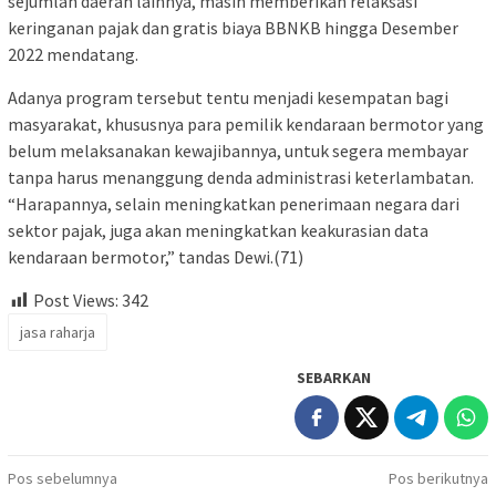
sejumlah daerah lainnya, masih memberikan relaksasi
keringanan pajak dan gratis biaya BBNKB hingga Desember
2022 mendatang.
Adanya program tersebut tentu menjadi kesempatan bagi
masyarakat, khususnya para pemilik kendaraan bermotor yang
belum melaksanakan kewajibannya, untuk segera membayar
tanpa harus menanggung denda administrasi keterlambatan.
“Harapannya, selain meningkatkan penerimaan negara dari
sektor pajak, juga akan meningkatkan keakurasian data
kendaraan bermotor,” tandas Dewi.(71)
Post Views:
342
jasa raharja
SEBARKAN
Navigasi
Pos sebelumnya
Pos berikutnya