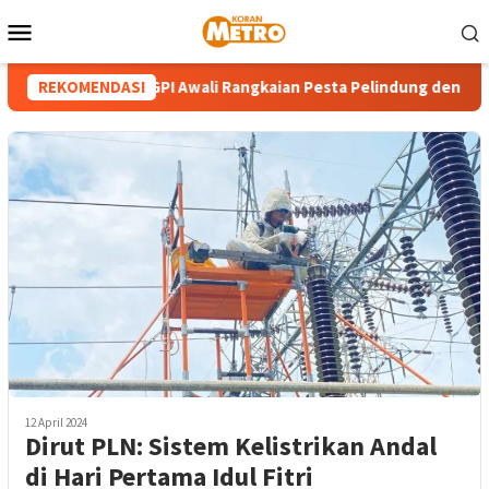
Loncat
Menu
ke
Mobile
konten
sa Calcutta – GPI Awali Rangkaian Pesta Pelindung dengan Lomba
REKOMENDASI
12 April 2024
Dirut PLN: Sistem Kelistrikan Andal
di Hari Pertama Idul Fitri