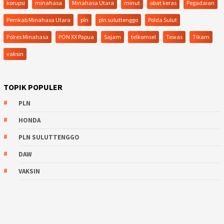
korupsi
minahasa
Minahasa Utara
minut
obat keras
Pegadaian
Pemkab Minahasa Utara
pln
pln suluttenggo
Polda Sulut
Polres Minahasa
PON XX Papua
Sajam
telkomsel
Tewas
Tikam
vaksin
TOPIK POPULER
PLN
HONDA
PLN SULUTTENGGO
DAW
VAKSIN