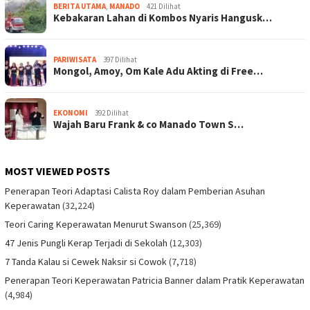
BERITA UTAMA
,
MANADO
421 Dilihat
Kebakaran Lahan di Kombos Nyaris Hangusk…
PARIWISATA
397 Dilihat
Mongol, Amoy, Om Kale Adu Akting di Free…
EKONOMI
392 Dilihat
Wajah Baru Frank & co Manado Town S…
MOST VIEWED POSTS
Penerapan Teori Adaptasi Calista Roy dalam Pemberian Asuhan
Keperawatan
(32,224)
Teori Caring Keperawatan Menurut Swanson
(25,369)
47 Jenis Pungli Kerap Terjadi di Sekolah
(12,303)
7 Tanda Kalau si Cewek Naksir si Cowok
(7,718)
Penerapan Teori Keperawatan Patricia Banner dalam Pratik Keperawatan
(4,984)