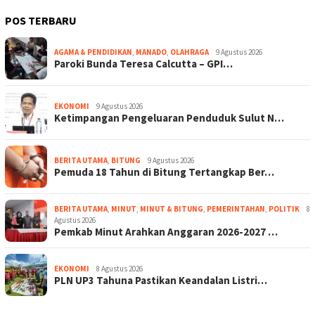
POS TERBARU
AGAMA & PENDIDIKAN
,
MANADO
,
OLAHRAGA
9 Agustus 2026
Paroki Bunda Teresa Calcutta – GPI…
EKONOMI
9 Agustus 2026
Ketimpangan Pengeluaran Penduduk Sulut N…
BERITA UTAMA
,
BITUNG
9 Agustus 2026
Pemuda 18 Tahun di Bitung Tertangkap Ber…
BERITA UTAMA
,
MINUT
,
MINUT & BITUNG
,
PEMERINTAHAN
,
POLITIK
8
Agustus 2026
Pemkab Minut Arahkan Anggaran 2026-2027 …
EKONOMI
8 Agustus 2026
PLN UP3 Tahuna Pastikan Keandalan Listri…