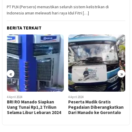
PT PLN (Persero) memastikan seluruh sistem kelistrikan di
Indonesia aman melewati hari raya Idul Fitri […]
BERITA TERKAIT
«
»
4 April 2024
4 April 2024
1
BRI RO Manado Siapkan
Peserta Mudik Gratis
S
Uang Tunai Rp1,2 Triliun
Pegadaian Diberangkatkan
M
Selama Libur Lebaran 2024
Dari Manado ke Gorontalo
B
S