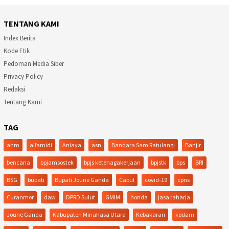
TENTANG KAMI
Index Berita
Kode Etik
Pedoman Media Siber
Privacy Policy
Redaksi
Tentang Kami
TAG
ahm
alfamidi
Aniaya
asn
Bandara Sam Ratulangi
Banjir
bencana
bpjamsostek
bpjs ketenagakerjaan
bpjstk
bps
BRI
BSG
bupati
Bupati Joune Ganda
Cabul
covid-19
cpns
Curanmor
daw
DPRD Sulut
GMIM
honda
jasa raharja
Joune Ganda
Kabupaten Minahasa Utara
Kebakaran
kodam