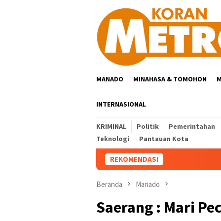
Loncat
ke
konten
MANADO
MINAHASA & TOMOHON
M
INTERNASIONAL
KRIMINAL
Politik
Pemerintahan
Teknologi
Pantauan Kota
REKOMENDASI
Beranda
Manado
Saerang : Mari Pe