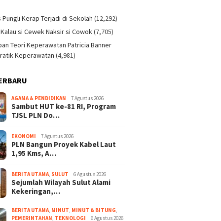
)
s Pungli Kerap Terjadi di Sekolah
(12,292)
 Kalau si Cewek Naksir si Cowok
(7,705)
an Teori Keperawatan Patricia Banner
ratik Keperawatan
(4,981)
ERBARU
AGAMA & PENDIDIKAN
7 Agustus 2026
Sambut HUT ke-81 RI, Program
TJSL PLN Do…
EKONOMI
7 Agustus 2026
PLN Bangun Proyek Kabel Laut
1,95 Kms, A…
BERITA UTAMA
,
SULUT
6 Agustus 2026
Sejumlah Wilayah Sulut Alami
Kekeringan,…
BERITA UTAMA
,
MINUT
,
MINUT & BITUNG
,
PEMERINTAHAN
,
TEKNOLOGI
6 Agustus 2026