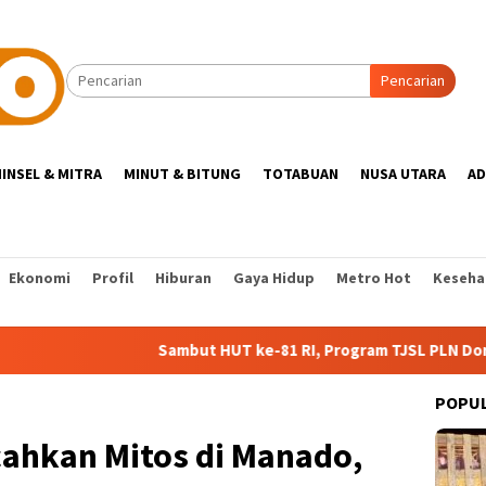
Pencarian
INSEL & MITRA
MINUT & BITUNG
TOTABUAN
NUSA UTARA
AD
Ekonomi
Profil
Hiburan
Gaya Hidup
Metro Hot
Keseha
Sambut HUT ke-81 RI, Program TJSL PLN Dorong Digitali
POPU
cahkan Mitos di Manado,