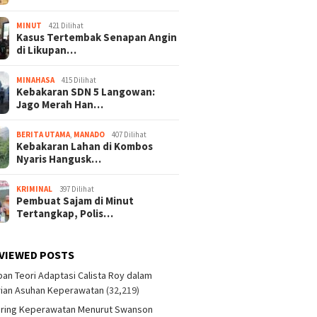
MINUT
421 Dilihat
Kasus Tertembak Senapan Angin
di Likupan…
MINAHASA
415 Dilihat
Kebakaran SDN 5 Langowan:
Jago Merah Han…
BERITA UTAMA
,
MANADO
407 Dilihat
Kebakaran Lahan di Kombos
Nyaris Hangusk…
KRIMINAL
397 Dilihat
Pembuat Sajam di Minut
Tertangkap, Polis…
VIEWED POSTS
an Teori Adaptasi Calista Roy dalam
ian Asuhan Keperawatan
(32,219)
aring Keperawatan Menurut Swanson