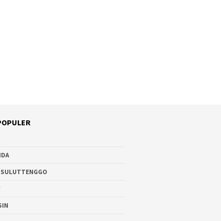
POPULER
NDA
 SULUTTENGGO
W
SIN