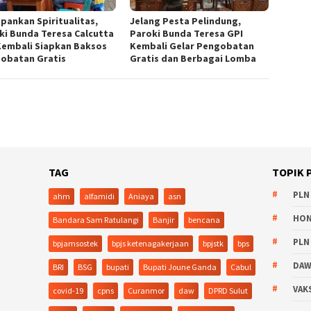
pankan Spiritualitas,
Jelang Pesta Pelindung,
ki Bunda Teresa Calcutta
Paroki Bunda Teresa GPI
Kembali Siapkan Baksos
Kembali Gelar Pengobatan
obatan Gratis
Gratis dan Berbagai Lomba
TAG
TOPIK 
PLN
ahm
alfamidi
Aniaya
asn
HO
Bandara Sam Ratulangi
Banjir
bencana
PLN
bpjamsostek
bpjs ketenagakerjaan
bpjstk
bps
DA
BRI
BSG
bupati
Bupati Joune Ganda
Cabul
VAK
covid-19
cpns
Curanmor
daw
DPRD Sulut