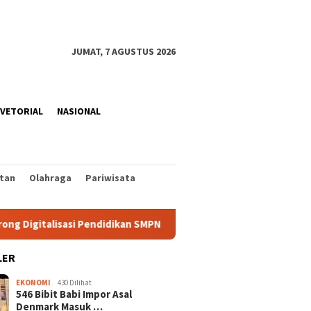
JUMAT, 7 AGUSTUS 2026
VETORIAL
NASIONAL
tan
Olahraga
Pariwisata
sasi Pendidikan SMPN 1 Palu
PLN Bangun Proyek Kabel Laut
LER
EKONOMI
430 Dilihat
546 Bibit Babi Impor Asal
Denmark Masuk …