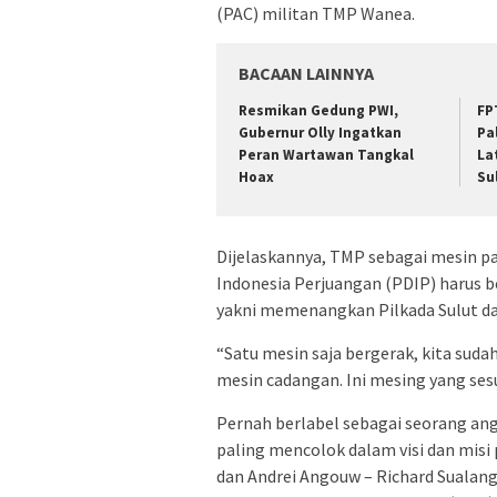
(PAC) militan TMP Wanea.
BACAAN LAINNYA
Resmikan Gedung PWI,
FP
Gubernur Olly Ingatkan
Pa
Peran Wartawan Tangkal
La
Hoax
Su
Dijelaskannya, TMP sebagai mesin pa
Indonesia Perjuangan (PDIP) harus 
yakni memenangkan Pilkada Sulut d
“Satu mesin saja bergerak, kita suda
mesin cadangan. Ini mesing yang ses
Pernah berlabel sebagai seorang a
paling mencolok dalam visi dan mis
dan Andrei Angouw – Richard Sualang