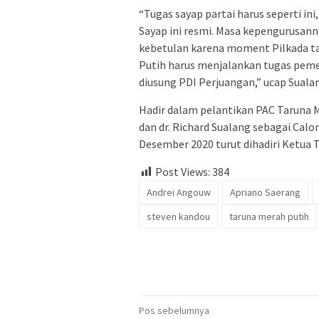
“Tugas sayap partai harus seperti 
Sayap ini resmi. Masa kepengurusan
kebetulan karena moment Pilkada ta
Putih harus menjalankan tugas pem
diusung PDI Perjuangan,” ucap Suala
Hadir dalam pelantikan PAC Taruna 
dan dr. Richard Sualang sebagai Cal
Desember 2020 turut dihadiri Ketua
Post Views:
384
Andrei Angouw
Apriano Saerang
steven kandou
taruna merah putih
Navigasi
Pos sebelumnya