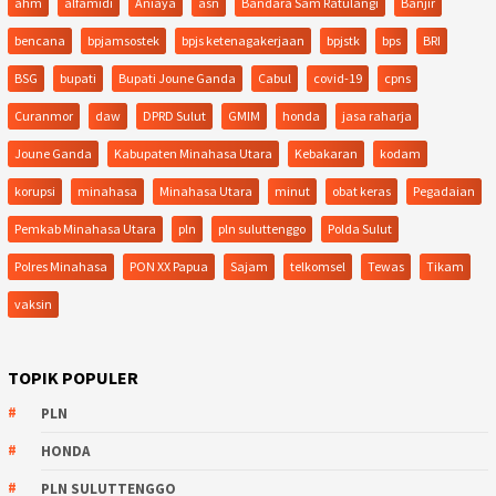
ahm
alfamidi
Aniaya
asn
Bandara Sam Ratulangi
Banjir
bencana
bpjamsostek
bpjs ketenagakerjaan
bpjstk
bps
BRI
BSG
bupati
Bupati Joune Ganda
Cabul
covid-19
cpns
Curanmor
daw
DPRD Sulut
GMIM
honda
jasa raharja
Joune Ganda
Kabupaten Minahasa Utara
Kebakaran
kodam
korupsi
minahasa
Minahasa Utara
minut
obat keras
Pegadaian
Pemkab Minahasa Utara
pln
pln suluttenggo
Polda Sulut
Polres Minahasa
PON XX Papua
Sajam
telkomsel
Tewas
Tikam
vaksin
TOPIK POPULER
PLN
HONDA
PLN SULUTTENGGO