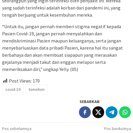
seorangpun yang ingin terinfeksi oleh penyakit ini. Mereka
yang sudah terinfeksi adalah korban dari pandemi ini, yang
tengah berjuang untuk kesembuhan mereka.
“Untuk itu, jangan pernah memberi stigma negatif kepada
Pasien Covid-19, jangan pernah menyalahkan dan
mendiskriminasi Pasien maupun keluarganya, serta jangan
menyebarluaskan data pribadi Pasien, karena hal itu sangat
berbahaya dan akan membuat siapapun yang merasakan
gejalanya menjadi takut dan enggan melapor serta
memeriksakan diri,” ungkap Yelly. (05)
Post Views:
170
covid-19
tomohon
SEBARKAN
Navigasi
Pos sebelumnya
Pos berikutnya