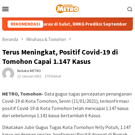
Loncat
Menu
ke
Mobile
konten
cak Musim Kemarau di Sulut, BMKG Prediksi September Tanpa Hu
REKOMENDASI
Beranda
Minahasa & Tomohon
Terus Meningkat, Positif Covid-19 di
Tomohon Capai 1.147 Kasus
Redaksi METRO
12 Januari 2021
170 Dilihat
METRO, Tomohon-
Data gugus tugas percepatan penanganan
Covid-19 di Kota Tomohon, Senin (11/01/2021), terkonfirmasi
positif Covid-19 di Kota Tomohon telah mencapai 1.147 kasus
dari sebelumnya 1.141 kasus bertambah 6 Kasus.
Dikatakan Jubir Gugus Tugas Kota Tomohon Yelly Potuh, 1.147
kasus ini dengan rincian, konfirmasi Positif dirawat di Rumah