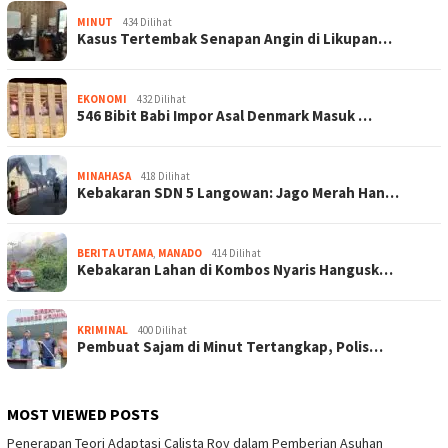
MINUT
434 Dilihat
Kasus Tertembak Senapan Angin di Likupan…
EKONOMI
432 Dilihat
546 Bibit Babi Impor Asal Denmark Masuk …
MINAHASA
418 Dilihat
Kebakaran SDN 5 Langowan: Jago Merah Han…
BERITA UTAMA
,
MANADO
414 Dilihat
Kebakaran Lahan di Kombos Nyaris Hangusk…
KRIMINAL
400 Dilihat
Pembuat Sajam di Minut Tertangkap, Polis…
MOST VIEWED POSTS
Penerapan Teori Adaptasi Calista Roy dalam Pemberian Asuhan