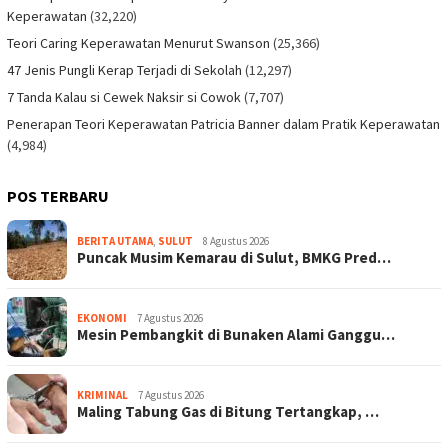
Keperawatan
(32,220)
Teori Caring Keperawatan Menurut Swanson
(25,366)
47 Jenis Pungli Kerap Terjadi di Sekolah
(12,297)
7 Tanda Kalau si Cewek Naksir si Cowok
(7,707)
Penerapan Teori Keperawatan Patricia Banner dalam Pratik Keperawatan
(4,984)
POS TERBARU
BERITA UTAMA
,
SULUT
8 Agustus 2026
Puncak Musim Kemarau di Sulut, BMKG Pred…
EKONOMI
7 Agustus 2026
Mesin Pembangkit di Bunaken Alami Ganggu…
KRIMINAL
7 Agustus 2026
Maling Tabung Gas di Bitung Tertangkap, …