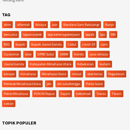
Tentang Kami
TAG
ahm
alfamidi
Aniaya
asn
Bandara Sam Ratulangi
Banjir
bencana
bpjamsostek
bpjs ketenagakerjaan
bpjstk
bps
BRI
BSG
bupati
Bupati Joune Ganda
Cabul
covid-19
cpns
Curanmor
daw
DPRD Sulut
GMIM
honda
jasa raharja
Joune Ganda
Kabupaten Minahasa Utara
Kebakaran
kodam
korupsi
minahasa
Minahasa Utara
minut
obat keras
Pegadaian
Pemkab Minahasa Utara
pln
pln suluttenggo
Polda Sulut
Polres Minahasa
PON XX Papua
Sajam
telkomsel
Tewas
Tikam
vaksin
TOPIK POPULER