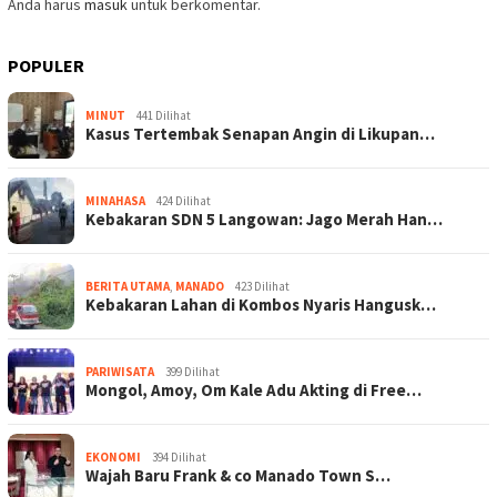
Anda harus
masuk
untuk berkomentar.
POPULER
MINUT
441 Dilihat
Kasus Tertembak Senapan Angin di Likupan…
MINAHASA
424 Dilihat
Kebakaran SDN 5 Langowan: Jago Merah Han…
BERITA UTAMA
,
MANADO
423 Dilihat
Kebakaran Lahan di Kombos Nyaris Hangusk…
PARIWISATA
399 Dilihat
Mongol, Amoy, Om Kale Adu Akting di Free…
EKONOMI
394 Dilihat
Wajah Baru Frank & co Manado Town S…