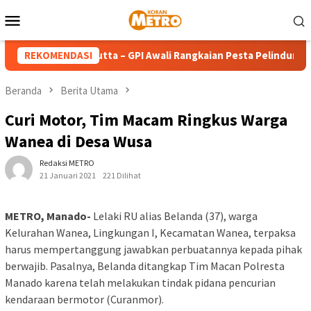
Loncat
Menu
ke
Mobile
konten
da Teresa Calcutta – GPI Awali Rangkaian Pesta Pelindung denga
REKOMENDASI
Beranda
Berita Utama
Curi Motor, Tim Macam Ringkus Warga
Wanea di Desa Wusa
Redaksi METRO
21 Januari 2021
221 Dilihat
METRO, Manado-
Lelaki RU alias Belanda (37), warga
Kelurahan Wanea, Lingkungan I, Kecamatan Wanea, terpaksa
harus mempertanggung jawabkan perbuatannya kepada pihak
berwajib. Pasalnya, Belanda ditangkap Tim Macan Polresta
Manado karena telah melakukan tindak pidana pencurian
kendaraan bermotor (Curanmor).