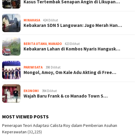
Kasus Tertembak Senapan Angin di Likupan…
MINAHASA
424 Dilihat
Kebakaran SDN 5 Langowan: Jago Merah Han…
BERITA UTAMA
,
MANADO
423 Dilihat
Kebakaran Lahan di Kombos Nyaris Hangusk…
PARIWISATA
398 Dilihat
Mongol, Amoy, Om Kale Adu Akting di Free…
EKONOMI
394 Dilihat
Wajah Baru Frank & co Manado Town S…
MOST VIEWED POSTS
Penerapan Teori Adaptasi Calista Roy dalam Pemberian Asuhan
Keperawatan
(32,225)