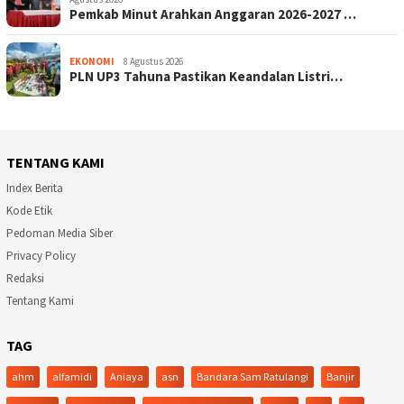
Pemkab Minut Arahkan Anggaran 2026-2027 …
EKONOMI
8 Agustus 2026
PLN UP3 Tahuna Pastikan Keandalan Listri…
TENTANG KAMI
Index Berita
Kode Etik
Pedoman Media Siber
Privacy Policy
Redaksi
Tentang Kami
TAG
ahm
alfamidi
Aniaya
asn
Bandara Sam Ratulangi
Banjir