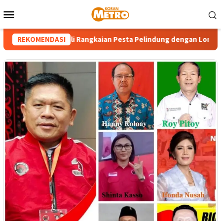
Loncat
Menu
ke
Mobile
konten
cutta – GPI Awali Rangkaian Pesta Pelindung dengan Lomba Remi 
REKOMENDASI