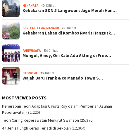
MINAHASA
424 Dilihat
Kebakaran SDN 5 Langowan: Jago Merah Han…
BERITA UTAMA
,
MANADO
423 Dilihat
Kebakaran Lahan di Kombos Nyaris Hangusk…
PARIWISATA
398 Dilihat
Mongol, Amoy, Om Kale Adu Akting di Free…
EKONOMI
394 Dilihat
Wajah Baru Frank & co Manado Town S…
MOST VIEWED POSTS
Penerapan Teori Adaptasi Calista Roy dalam Pemberian Asuhan
Keperawatan
(32,225)
Teori Caring Keperawatan Menurut Swanson
(25,370)
47 Jenis Pungli Kerap Terjadi di Sekolah
(12,304)