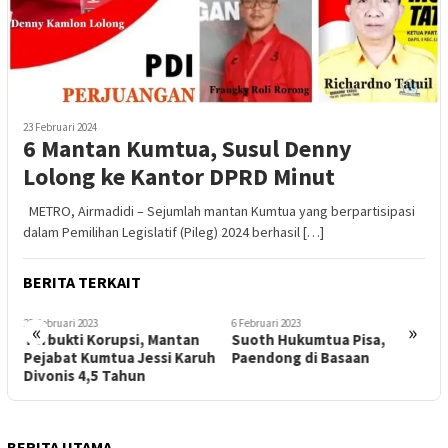
23 Februari 2024
6 Mantan Kumtua, Susul Denny
Lolong ke Kantor DPRD Minut
METRO, Airmadidi – Sejumlah mantan Kumtua yang berpartisipasi
dalam Pemilihan Legislatif (Pileg) 2024 berhasil […]
BERITA TERKAIT
25 Februari 2023
6 Februari 2023
1
«
»
Terbukti Korupsi, Mantan
Suoth Hukumtua Pisa,
T
Pejabat Kumtua Jessi Karuh
Paendong di Basaan
T
Divonis 4,5 Tahun
BERITA UTAMA