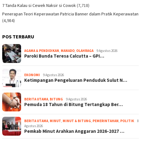
7 Tanda Kalau si Cewek Naksir si Cowok
(7,718)
Penerapan Teori Keperawatan Patricia Banner dalam Pratik Keperawatan
(4,984)
POS TERBARU
AGAMA & PENDIDIKAN
,
MANADO
,
OLAHRAGA
9 Agustus 2026
Paroki Bunda Teresa Calcutta – GPI…
EKONOMI
9 Agustus 2026
Ketimpangan Pengeluaran Penduduk Sulut N…
BERITA UTAMA
,
BITUNG
9 Agustus 2026
Pemuda 18 Tahun di Bitung Tertangkap Ber…
BERITA UTAMA
,
MINUT
,
MINUT & BITUNG
,
PEMERINTAHAN
,
POLITIK
8
Agustus 2026
Pemkab Minut Arahkan Anggaran 2026-2027 …