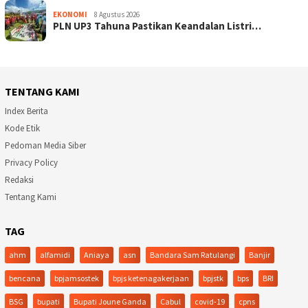
EKONOMI
8 Agustus 2026
PLN UP3 Tahuna Pastikan Keandalan Listri…
TENTANG KAMI
Index Berita
Kode Etik
Pedoman Media Siber
Privacy Policy
Redaksi
Tentang Kami
TAG
ahm
alfamidi
Aniaya
asn
Bandara Sam Ratulangi
Banjir
bencana
bpjamsostek
bpjs ketenagakerjaan
bpjstk
bps
BRI
BSG
bupati
Bupati Joune Ganda
Cabul
covid-19
cpns