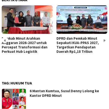
Pemkab Minut Arahkan
DPRD dan Pemkab Minut
«
»
Anggaran 2026-2027 untuk
Sepakati KUA-PPAS 2027,
Percepat Transformasi dan
Targetkan Pendapatan
Perkuat Hub Logistik
Daerah Rp1,18 Triliun
TAG:
HUKUM TUA
6 Mantan Kumtua, Susul Denny Lolong ke
Kantor DPRD Minut