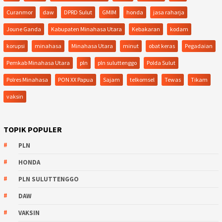
Curanmor
daw
DPRD Sulut
GMIM
honda
jasa raharja
Joune Ganda
Kabupaten Minahasa Utara
Kebakaran
kodam
korupsi
minahasa
Minahasa Utara
minut
obat keras
Pegadaian
Pemkab Minahasa Utara
pln
pln suluttenggo
Polda Sulut
Polres Minahasa
PON XX Papua
Sajam
telkomsel
Tewas
Tikam
vaksin
TOPIK POPULER
PLN
HONDA
PLN SULUTTENGGO
DAW
VAKSIN