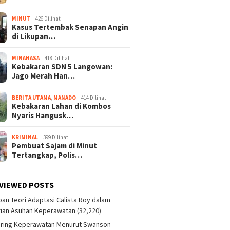
MINUT
426 Dilihat
Kasus Tertembak Senapan Angin
di Likupan…
MINAHASA
418 Dilihat
Kebakaran SDN 5 Langowan:
Jago Merah Han…
BERITA UTAMA
,
MANADO
414 Dilihat
Kebakaran Lahan di Kombos
Nyaris Hangusk…
KRIMINAL
399 Dilihat
Pembuat Sajam di Minut
Tertangkap, Polis…
VIEWED POSTS
an Teori Adaptasi Calista Roy dalam
ian Asuhan Keperawatan
(32,220)
aring Keperawatan Menurut Swanson