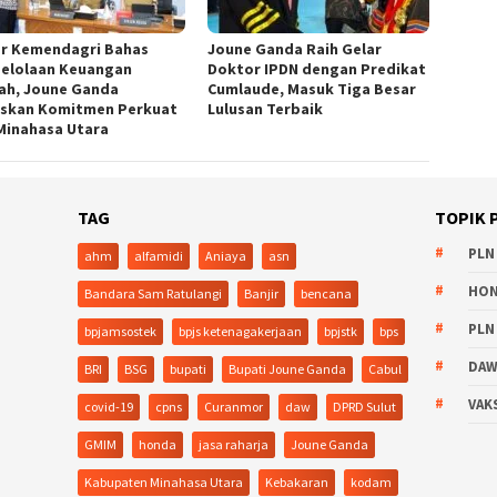
r Kemendagri Bahas
Joune Ganda Raih Gelar
elolaan Keuangan
Doktor IPDN dengan Predikat
ah, Joune Ganda
Cumlaude, Masuk Tiga Besar
skan Komitmen Perkuat
Lulusan Terbaik
Minahasa Utara
TAG
TOPIK 
PLN
ahm
alfamidi
Aniaya
asn
HO
Bandara Sam Ratulangi
Banjir
bencana
PLN
bpjamsostek
bpjs ketenagakerjaan
bpjstk
bps
DA
BRI
BSG
bupati
Bupati Joune Ganda
Cabul
VAK
covid-19
cpns
Curanmor
daw
DPRD Sulut
GMIM
honda
jasa raharja
Joune Ganda
Kabupaten Minahasa Utara
Kebakaran
kodam