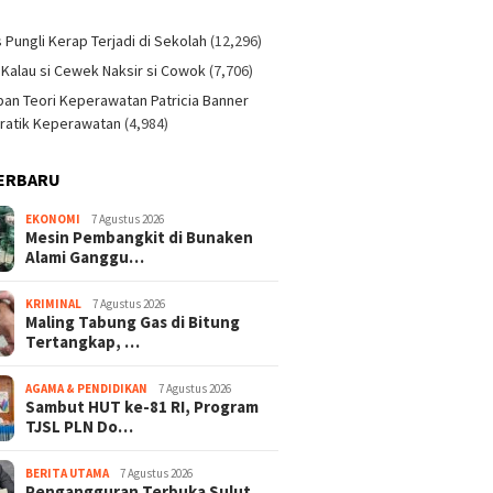
)
s Pungli Kerap Terjadi di Sekolah
(12,296)
 Kalau si Cewek Naksir si Cowok
(7,706)
an Teori Keperawatan Patricia Banner
ratik Keperawatan
(4,984)
ERBARU
EKONOMI
7 Agustus 2026
Mesin Pembangkit di Bunaken
Alami Ganggu…
KRIMINAL
7 Agustus 2026
Maling Tabung Gas di Bitung
Tertangkap, …
AGAMA & PENDIDIKAN
7 Agustus 2026
Sambut HUT ke-81 RI, Program
TJSL PLN Do…
BERITA UTAMA
7 Agustus 2026
Pengangguran Terbuka Sulut