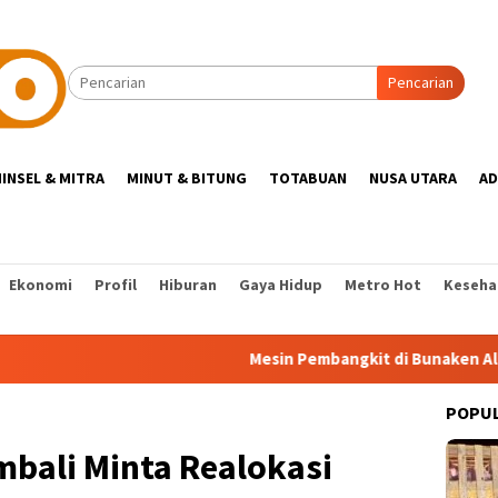
Pencarian
INSEL & MITRA
MINUT & BITUNG
TOTABUAN
NUSA UTARA
AD
Ekonomi
Profil
Hiburan
Gaya Hidup
Metro Hot
Keseha
Mesin Pembangkit di Bunaken Alami Gangg
POPU
bali Minta Realokasi