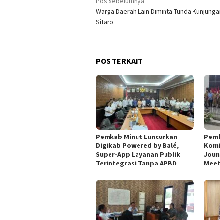
Navigasi
Pos sebelumnya
Warga Daerah Lain Diminta Tunda Kunjunga
pos
Sitaro
POS TERKAIT
Pemkab Minut Luncurkan
Pemk
Digikab Powered by Balé,
Komi
Super-App Layanan Publik
Joun
Terintegrasi Tanpa APBD
Meet