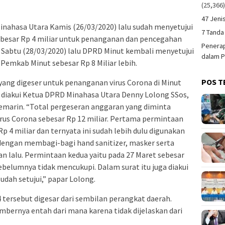
(25,366
47 Jeni
nahasa Utara Kamis (26/03/2020) lalu sudah menyetujui
7 Tanda
besar Rp 4 miliar untuk penanganan dan pencegahan
Penerap
. Sabtu (28/03/2020) lalu DPRD Minut kembali menyetujui
dalam P
Pemkab Minut sebesar Rp 8 Miliar lebih.
POS T
ang digeser untuk penanganan virus Corona di Minut
ni diakui Ketua DPRD Minahasa Utara Denny Lolong SSos,
kemarin. “Total pergeseran anggaran yang diminta
us Corona sebesar Rp 12 miliar. Pertama permintaan
p 4 miliar dan ternyata ini sudah lebih dulu digunakan
engan membagi-bagi hand sanitizer, masker serta
n lalu. Permintaan kedua yaitu pada 27 Maret sebesar
sebelumnya tidak mencukupi. Dalam surat itu juga diakui
udah setujui,” papar Lolong.
 tersebut digesar dari sembilan perangkat daerah.
mbernya entah dari mana karena tidak dijelaskan dari