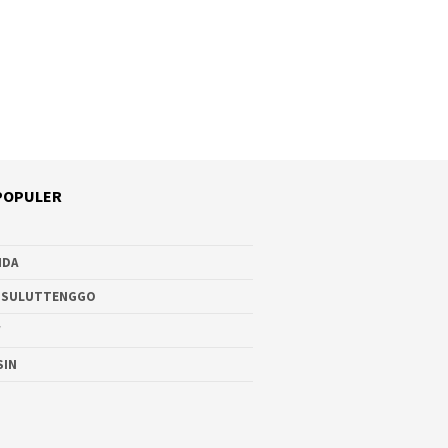
POPULER
NDA
 SULUTTENGGO
W
SIN