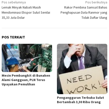
Navigasi
Pos sebelumnya
Pos berikutnya
Lemak Minyak Nabati Masih
Rakor Pembina Samsat Bahas
pos
Mendominasi Ekspor Sulut Senilai
Penghapusan Data Ranmor yang
35,33 Juta Dolar
Tidak Daftar Ulang
POS TERKAIT
Mesin Pembangkit di Bunaken
Alami Gangguan, PLN Terus
Upayakan Pemulihan
Pengangguran Terbuka Sulut
Bertambah 3,30 Ribu Orang