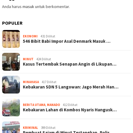
Anda harus
masuk
untuk berkomentar.
POPULER
EKONOMI
431 Dilihat
546 Bibit Babi Impor Asal Denmark Masuk …
MINUT
424 Dilihat
Kasus Tertembak Senapan Angin di Likupan…
MINAHASA
417 Dilihat
Kebakaran SDN 5 Langowan: Jago Merah Han…
BERITA UTAMA
,
MANADO
412 Dilihat
Kebakaran Lahan di Kombos Nyaris Hangusk…
KRIMINAL
399 Dilihat
Pembuat Sajam di Minut Tertangkap, Polis…