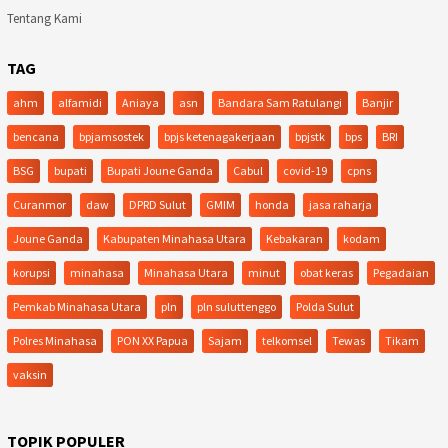
Tentang Kami
TAG
ahm
alfamidi
Aniaya
asn
Bandara Sam Ratulangi
Banjir
bencana
bpjamsostek
bpjs ketenagakerjaan
bpjstk
bps
BRI
BSG
bupati
Bupati Joune Ganda
Cabul
covid-19
cpns
Curanmor
daw
DPRD Sulut
GMIM
honda
jasa raharja
Joune Ganda
Kabupaten Minahasa Utara
Kebakaran
kodam
korupsi
minahasa
Minahasa Utara
minut
obat keras
Pegadaian
Pemkab Minahasa Utara
pln
pln suluttenggo
Polda Sulut
Polres Minahasa
PON XX Papua
Sajam
telkomsel
Tewas
Tikam
vaksin
TOPIK POPULER