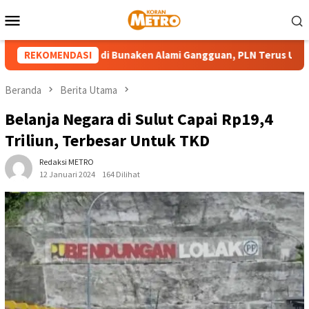
Loncat
Menu
ke
Mobile
konten
n Pembangkit di Bunaken Alami Gangguan, PLN Terus Upayakan 
REKOMENDASI
Beranda
Berita Utama
Belanja Negara di Sulut Capai Rp19,4
Triliun, Terbesar Untuk TKD
Redaksi METRO
12 Januari 2024
164 Dilihat